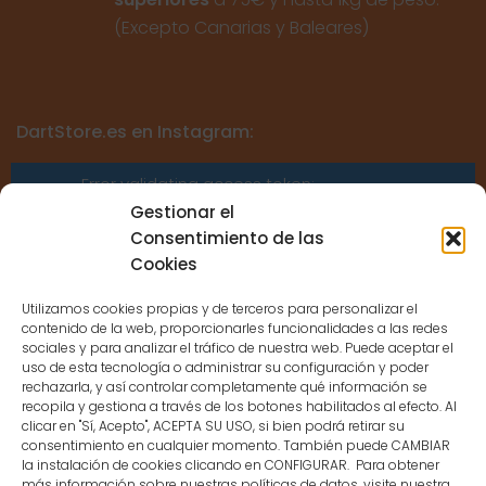
(Excepto Canarias y Baleares)
DartStore.es en Instagram:
Error validating access token:
Sessions for the user are not allowed
Gestionar el
because the user is not a confirmed
Consentimiento de las
user.
Cookies
Utilizamos cookies propias y de terceros para personalizar el
contenido de la web, proporcionarles funcionalidades a las redes
sociales y para analizar el tráfico de nuestra web. Puede aceptar el
uso de esta tecnología o administrar su configuración y poder
CONTACTO
rechazarla, y así controlar completamente qué información se
recopila y gestiona a través de los botones habilitados al efecto. Al
clicar en "Sí, Acepto", ACEPTA SU USO, si bien podrá retirar su
MENÚ PRINCIPAL
consentimiento en cualquier momento. También puede CAMBIAR
la instalación de cookies clicando en CONFIGURAR. Para obtener
más información sobre nuestras políticas de datos, visite nuestra