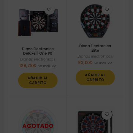
Diana Electronica
Diana Electronica
Elite
Deluxe II One 80
Dianas electrónicas
Dianas electrónicas
93,13
€
Iva incluido
129,78
€
Iva incluido
AÑADIR AL
AÑADIR AL
CARRITO
CARRITO