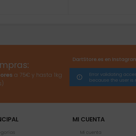
DartStore.es en Instagra
ompras:
Error validating acce
ores
a 75€ y hasta 1kg
because the user is 
s)
NCIPAL
MI CUENTA
egorías
Mi cuenta