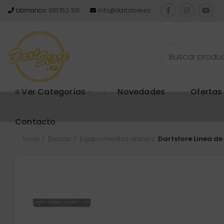
Llámanos:
961 152 301
info@dartstore.es
≡ Ver Categorías
Novedades
Ofertas
Contacto
Inicio
Dianas
Equipamientos diana
Dartstore Linea de