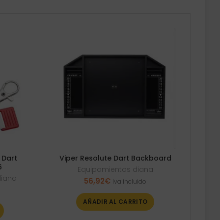
 Dart
Viper Resolute Dart Backboard
6
Equipamientos diana
diana
56,92
€
Iva incluido
AÑADIR AL CARRITO