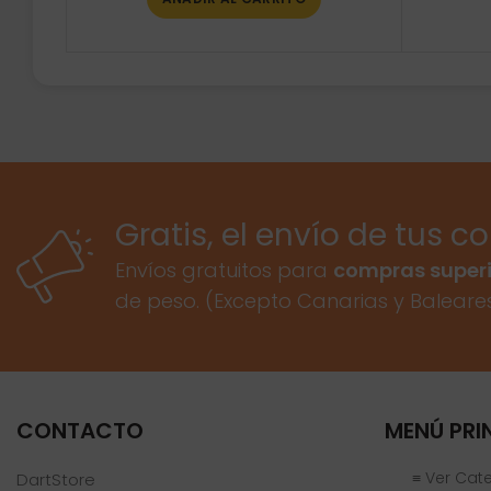
Gratis, el envío de tus c
Envíos gratuitos para
compras superi
de peso. (Excepto Canarias y Baleare
CONTACTO
MENÚ PRI
≡ Ver Cat
DartStore