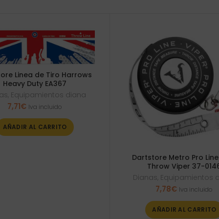
ore Linea de Tiro Harrows
Heavy Duty EA367
as
,
Equipamientos diana
7,71
€
Iva incluido
AÑADIR AL CARRITO
Dartstore Metro Pro Line
Throw Viper 37-014
Dianas
,
Equipamientos 
7,78
€
Iva incluido
AÑADIR AL CARRITO