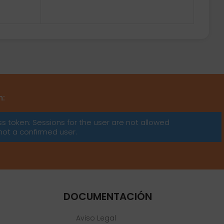
m:
ss token: Sessions for the user are not allowed
not a confirmed user.
DOCUMENTACIÓN
Aviso Legal