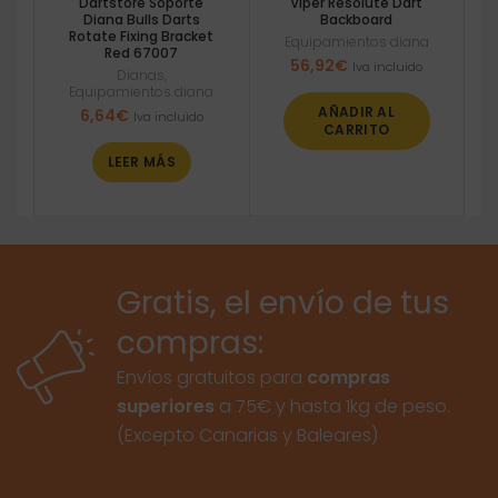
Dartstore Soporte
Viper Resolute Dart
Diana Bulls Darts
Backboard
Rotate Fixing Bracket
Equipamientos diana
Red 67007
56,92
€
Iva incluido
Dianas
,
Equipamientos diana
AÑADIR AL
6,64
€
Iva incluido
CARRITO
LEER MÁS
Gratis, el envío de tus
compras:
Envíos gratuitos para
compras
superiores
a 75€ y hasta 1kg de peso.
(Excepto Canarias y Baleares)