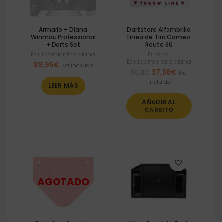
Armario + Diana
Dartstore Alfombrilla
Winmau Professional
Linea de Tiro Cameo
+ Darts Set
Route 66
Equipamientos diana
Dianas
,
Equipamientos diana
89,95
€
Iva incluido
El
El
37,58
€
50,11
€
Iva
precio
precio
incluido
LEER MÁS
original
actual
era:
es:
AÑADIR AL
50,11€.
37,58€.
CARRITO