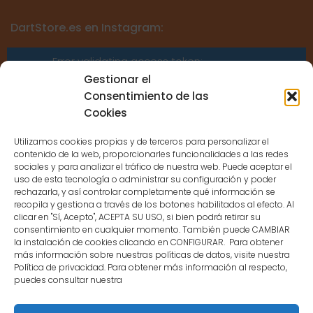
DartStore.es en Instagram:
Error validating access token:
Sessions for the user are not allowed
Gestionar el
because the user is not a confirmed
Consentimiento de las
user.
Cookies
Utilizamos cookies propias y de terceros para personalizar el
contenido de la web, proporcionarles funcionalidades a las redes
sociales y para analizar el tráfico de nuestra web. Puede aceptar el
uso de esta tecnología o administrar su configuración y poder
CONTACTO
rechazarla, y así controlar completamente qué información se
recopila y gestiona a través de los botones habilitados al efecto. Al
clicar en "Sí, Acepto", ACEPTA SU USO, si bien podrá retirar su
MENÚ PRINCIPAL
consentimiento en cualquier momento. También puede CAMBIAR
la instalación de cookies clicando en CONFIGURAR. Para obtener
más información sobre nuestras políticas de datos, visite nuestra
Política de privacidad. Para obtener más información al respecto,
MI CUENTA
puedes consultar nuestra
DOCUMENTACIÓN