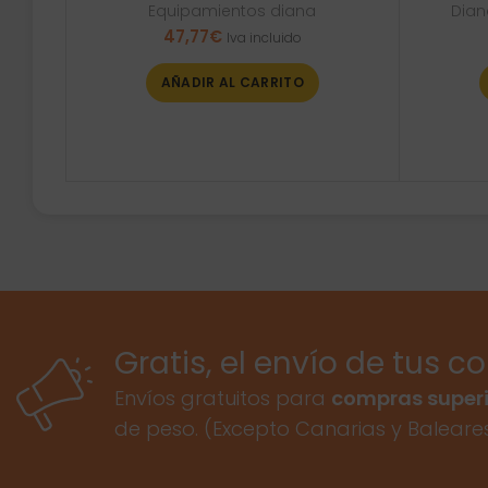
Equipamientos diana
Dian
47,77
€
Iva incluido
AÑADIR AL CARRITO
Gratis, el envío de tus c
Envíos gratuitos para
compras superi
de peso. (Excepto Canarias y Baleare