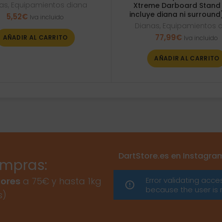
as
,
Equipamientos diana
Xtreme Darboard Stand
incluye diana ni surround
5,52
€
Iva incluido
Dianas
,
Equipamientos 
77,99
€
AÑADIR AL CARRITO
Iva incluido
AÑADIR AL CARRITO
DartStore.es en Instagra
ompras:
Error validating acce
ores
a 75€ y hasta 1kg
because the user is 
s)