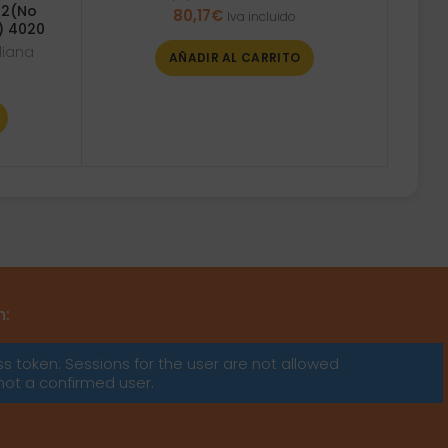
 2(No
80,17
€
Iva incluido
) 4020
diana
AÑADIR AL CARRITO
m:
ss token: Sessions for the user are not allowed
not a confirmed user.