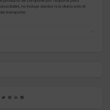
1 El producto se compone por 1 soporte para
rca Bullet, no incluye dardos ni la diana solo el
 de transporte.