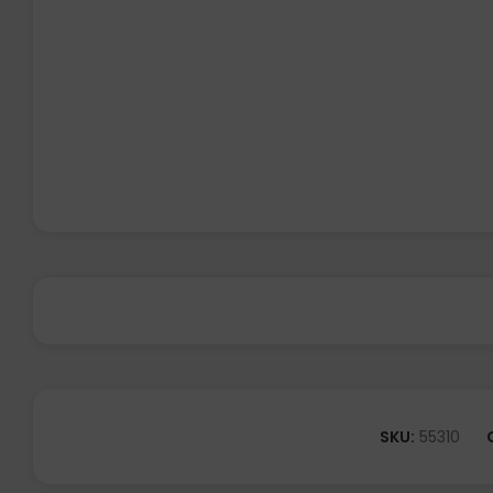
SKU:
55310