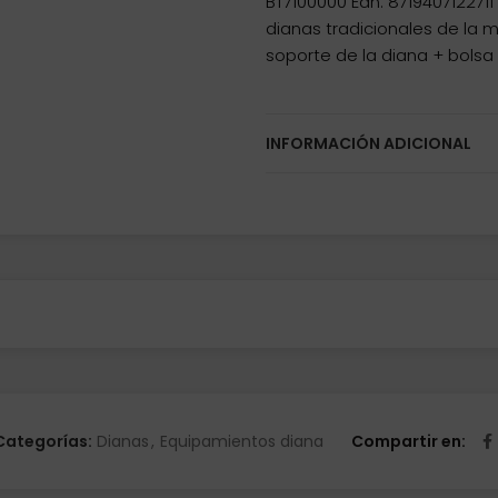
BT7100000 Ean: 871940712271
dianas tradicionales de la ma
soporte de la diana + bolsa
INFORMACIÓN ADICIONAL
Categorías:
Dianas
,
Equipamientos diana
Compartir en