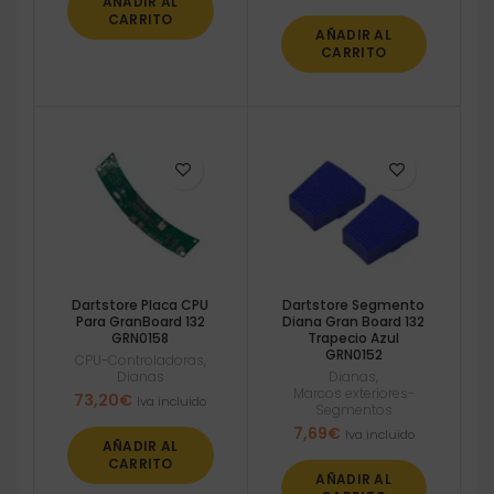
AÑADIR AL
CARRITO
AÑADIR AL
CARRITO
Dartstore Placa CPU
Dartstore Segmento
Para GranBoard 132
Diana Gran Board 132
GRN0158
Trapecio Azul
GRN0152
CPU-Controladoras
,
Dianas
Dianas
,
Marcos exteriores-
73,20
€
Iva incluido
Segmentos
7,69
€
Iva incluido
AÑADIR AL
CARRITO
AÑADIR AL