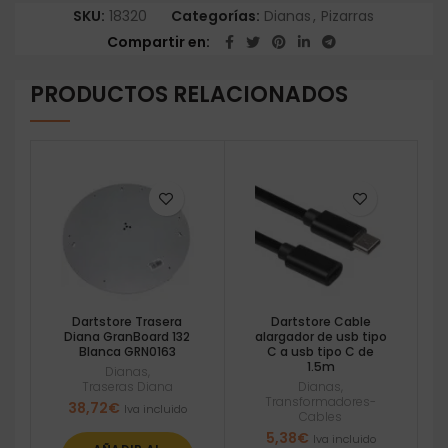
SKU:
18320
Categorías:
Dianas
,
Pizarras
Compartir en
PRODUCTOS RELACIONADOS
Dartstore Trasera
Dartstore Cable
Diana GranBoard 132
alargador de usb tipo
Blanca GRN0163
C a usb tipo C de
1.5m
Dianas
,
Traseras Diana
Dianas
,
Transformadores-
38,72
€
Iva incluido
Cables
5,38
€
Iva incluido