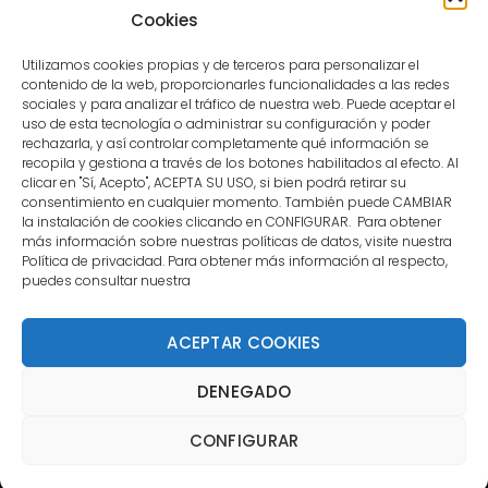
user.
Cookies
Utilizamos cookies propias y de terceros para personalizar el
contenido de la web, proporcionarles funcionalidades a las redes
sociales y para analizar el tráfico de nuestra web. Puede aceptar el
uso de esta tecnología o administrar su configuración y poder
CONTACTO
rechazarla, y así controlar completamente qué información se
recopila y gestiona a través de los botones habilitados al efecto. Al
clicar en "Sí, Acepto", ACEPTA SU USO, si bien podrá retirar su
MENÚ PRINCIPAL
consentimiento en cualquier momento. También puede CAMBIAR
la instalación de cookies clicando en CONFIGURAR. Para obtener
más información sobre nuestras políticas de datos, visite nuestra
Política de privacidad. Para obtener más información al respecto,
MI CUENTA
puedes consultar nuestra
DOCUMENTACIÓN
ACEPTAR COOKIES
DENEGADO
Copyright 2021 DartStore - Todos los derechos
CONFIGURAR
reservados. | La Mejor Tienda de Dardos y Dianas de
Madrid DartStore