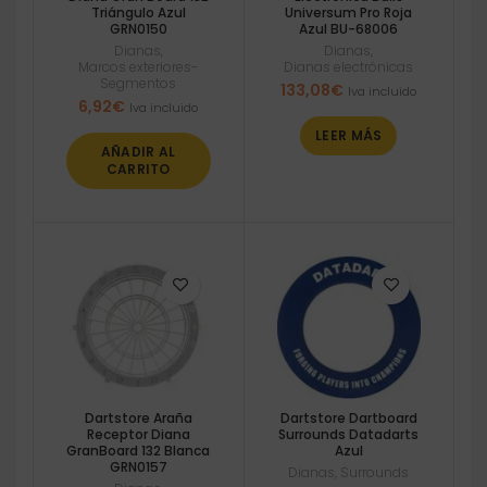
Triángulo Azul
Universum Pro Roja
GRN0150
Azul BU-68006
Dianas
,
Dianas
,
Marcos exteriores-
Dianas electrónicas
Segmentos
133,08
€
Iva incluido
6,92
€
Iva incluido
LEER MÁS
AÑADIR AL
CARRITO
Dartstore Araña
Dartstore Dartboard
Receptor Diana
Surrounds Datadarts
GranBoard 132 Blanca
Azul
GRN0157
Dianas
,
Surrounds