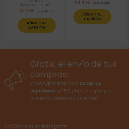
Dianas
,
54,45
€
Iva incluido
Receptores-Arañas
62,92
€
Iva incluido
AÑADIR AL
CARRITO
AÑADIR AL
CARRITO
Gratis, el envío de tus
compras:
Envíos gratuitos para
compras
superiores
a 75€ y hasta 1kg de peso.
(Excepto Canarias y Baleares)
DartStore.es en Instagram: