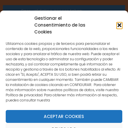
Error validating access token:
Sessions for the user are not allowed
Gestionar el
because the user is not a confirmed
Consentimiento de las
user.
Cookies
Utilizamos cookies propias y de terceros para personalizar el
contenido de la web, proporcionarles funcionalidades a las redes
sociales y para analizar el tráfico de nuestra web. Puede aceptar el
uso de esta tecnología o administrar su configuración y poder
CONTACTO
rechazarla, y así controlar completamente qué información se
recopila y gestiona a través de los botones habilitados al efecto. Al
clicar en "Sí, Acepto", ACEPTA SU USO, si bien podrá retirar su
MENÚ PRINCIPAL
consentimiento en cualquier momento. También puede CAMBIAR
la instalación de cookies clicando en CONFIGURAR. Para obtener
más información sobre nuestras políticas de datos, visite nuestra
Política de privacidad. Para obtener más información al respecto,
MI CUENTA
puedes consultar nuestra
DOCUMENTACIÓN
ACEPTAR COOKIES