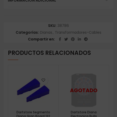
INFORMACIÓN ADICIONAL
SKU:
38786
Categorías:
Dianas
,
Transformadores-Cables
Compartir en
PRODUCTOS RELACIONADOS
Dartstore Segmento
Dartstore Diana
Diana Gran Board 132
Electronica Bulls