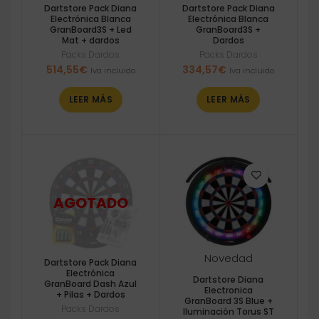
Dartstore Pack Diana
Dartstore Pack Diana
Electrónica Blanca
Electrónica Blanca
GranBoard3S + Led
GranBoard3S +
Mat + dardos
Dardos
Packs Dardos
Packs Dardos
514,55
€
334,57
€
Iva incluido
Iva incluido
LEER MÁS
LEER MÁS
Novedad
Dartstore Pack Diana
Electrónica
Dartstore Diana
GranBoard Dash Azul
Electronica
+ Pilas + Dardos
GranBoard 3S Blue +
Packs Dardos
Iluminación Torus ST