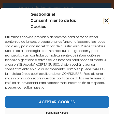
Error validating access token:
Sessions for the user are not allowed
Gestionar el
because the user is not a confirmed
Consentimiento de las
user.
Cookies
Utilizamos cookies propias y de terceros para personalizar el
contenido de la web, proporcionarles funcionalidades a las redes
sociales y para analizar el tráfico de nuestra web. Puede aceptar el
uso de esta tecnología o administrar su configuración y poder
CONTACTO
rechazarla, y así controlar completamente qué información se
recopila y gestiona a través de los botones habilitados al efecto. Al
clicar en "Sí, Acepto", ACEPTA SU USO, si bien podrá retirar su
MENÚ PRINCIPAL
consentimiento en cualquier momento. También puede CAMBIAR
la instalación de cookies clicando en CONFIGURAR. Para obtener
más información sobre nuestras políticas de datos, visite nuestra
Política de privacidad. Para obtener más información al respecto,
MI CUENTA
puedes consultar nuestra
DOCUMENTACIÓN
ACEPTAR COOKIES
DENEGADO