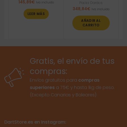
145,89
€
Iva incluido
Packs Dardos
348,84
€
Iva incluido
LEER MÁS
AÑADIR AL
CARRITO
Gratis, el envío de tus
compras:
Envíos gratuitos para
compras
superiores
a 75€ y hasta 1kg de peso.
(Excepto Canarias y Baleares)
DartStore.es en Instagram: