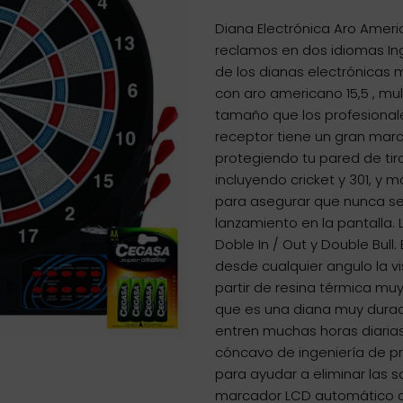
Diana Electrónica Aro Ameri
reclamos en dos idiomas In
de los dianas electrónicas 
con aro americano 15,5 , mu
tamaño que los profesionale
receptor tiene un gran marc
protegiendo tu pared de tiro
incluyendo cricket y 301, y
para asegurar que nunca se
lanzamiento en la pantalla. 
Doble In / Out y Double Bull
desde cualquier angulo la v
partir de resina térmica mu
que es una diana muy durad
entren muchas horas diaria
cóncavo de ingeniería de pre
para ayudar a eliminar las 
marcador LCD automático co