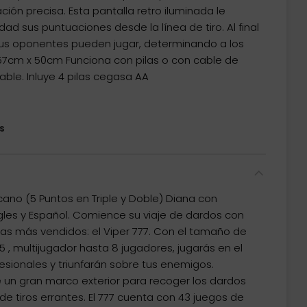
ión precisa. Esta pantalla retro iluminada le
dad sus puntuaciones desde la línea de tiro. Al final
tus oponentes pueden jugar, determinando a los
7cm x 50cm Funciona con pilas o con cable de
cable. Inluye 4 pilas cegasa AA
s
cano (5 Puntos en Triple y Doble) Diana con
les y Español. Comience su viaje de dardos con
cas más vendidos: el Viper 777. Con el tamaño de
 , multijugador hasta 8 jugadores, jugarás en el
sionales y triunfarán sobre tus enemigos.
e un gran marco exterior para recoger los dardos
e tiros errantes. El 777 cuenta con 43 juegos de