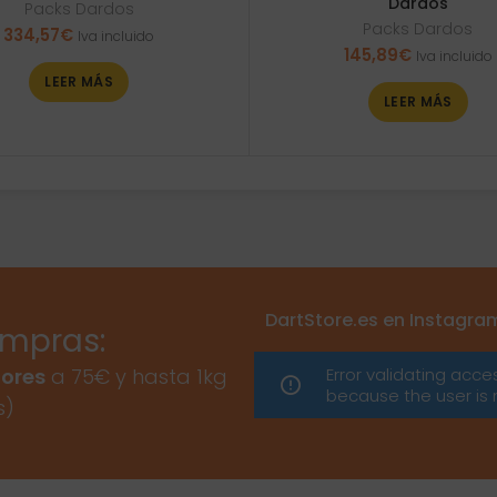
Dardos
Packs Dardos
Packs Dardos
334,57
€
Iva incluido
145,89
€
Iva incluido
LEER MÁS
LEER MÁS
DartStore.es en Instagra
ompras:
Error validating acce
ores
a 75€ y hasta 1kg
because the user is 
s)