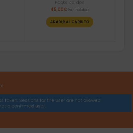
Packs Dardos
45,00
€
Iva incluido
AÑADIR AL CARRITO
m:
ss token: Sessions for the user are not allowed
not a confirmed user.