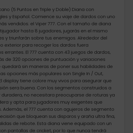
cano (5 Puntos en Triple y Doble) Diana con
gles y Español. Comience su viaje de dardos con uno
más vendidos: el Viper 777. Con el tamaño de diana
ltijugador hasta 8 jugadores, jugarás en el mismo
s y triunfarán sobre tus enemigos. Alrededor del
o exterior para recoger los dardos fuera
s errantes. El 777 cuenta con 43 juegos de dardos,
 más de 320 opciones de puntuación y variaciones
 quedará sin maneras de poner sus habilidades de
Las opciones más populares son Single In / Out,
. El display tiene colore muy vivos para asegurar que
isión sera buena. Con los segmentos construidos a
y duradera, no necesitara preocuparse de roturas ya
era y apta para jugadores muy exigentes que
s. Además, el 777 cuenta con agujeros de segmento
cisión que bloquean sus disparos y araña ultra fina,
salidas de rebote. Esta diana viene equipado con un
n pantallas de cricket, por lo que nunca tendrá