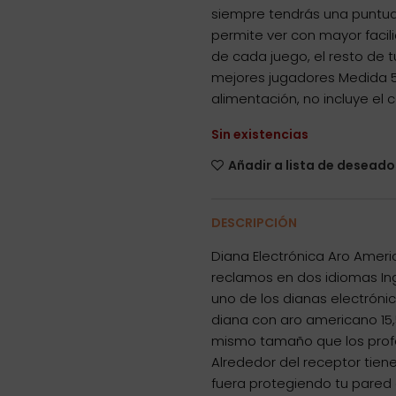
siempre tendrás una puntuac
permite ver con mayor facili
de cada juego, el resto de 
mejores jugadores Medida 5
alimentación, no incluye el 
Sin existencias
Añadir a lista de deseado
DESCRIPCIÓN
Diana Electrónica Aro Ameri
reclamos en dos idiomas Ing
uno de los dianas electróni
diana con aro americano 15,5
mismo tamaño que los profe
Alrededor del receptor tien
fuera protegiendo tu pared d