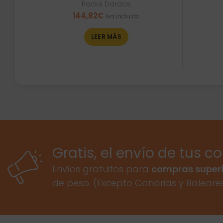
Packs Dardos
144,82
€
Iva incluido
LEER MÁS
Gratis, el envío de tus c
Envíos gratuitos para
compras superi
de peso. (Excepto Canarias y Baleare