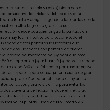
cano (5 Puntos en Triple y Doble) Diana con de
tipo americano, los triples y dobles de 5 puntos
 toda la familia y amigos jugando a los dardos con la
n sistema ultra brigh que gracias a su
perfección desde cualquier angulo la puntuación.
sor muy fácil e intuitiva para sacarle todo el
. Dispone de tres pantallas las laterales que
ción de dos jugadores con pantalla de cricket
da la informa del momento del jugador que esta
er 850 da opción de jugar hasta 8 jugadores. Dispone
tes. La diana 850 esta fabricada para uso intensivo
adores expertos para conseguir una diana de gran
n calidad precio. Receptor fabricado en nylon de
tos cóncavos y araña ultra fina para evitar los
rdos clave a la perfeccion. Incluye el metro six
ir al milímetro donde hay que poner la linea de tiro.
 Incluye 24 puntas, 1 linea de tiro, 1 metro y 6