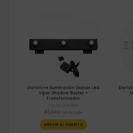
Dartstore Iluminación Dianas Led
Dartst
Viper Shadow Buster +
D
Transformador
Packs Dardos
43,64
€
Iva incluido
AÑADIR AL CARRITO