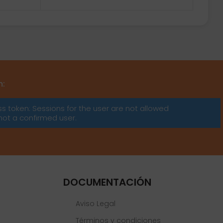
m:
ss token: Sessions for the user are not allowed
not a confirmed user.
DOCUMENTACIÓN
Aviso Legal
Términos y condiciones