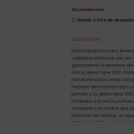
Sin existencias
Añadir a lista de deseado
DESCRIPCIÓN
Diana Electrónica Aro Ameri
calidad profesional con aro 
garantizaran la diversión de
con la diana Viper 850. Pant
retroiluminación veras a la 
Dispone de botonera tipo cur
partido a tu diana Viper 850
mostrara a la vez la puntua
completa y la central que 
lanzando los dardos. La vip
Dispone de 50 juegos con 47
uso intensivo probada y di