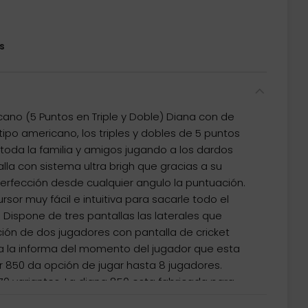
s
cano (5 Puntos en Triple y Doble) Diana con de
tipo americano, los triples y dobles de 5 puntos
 toda la familia y amigos jugando a los dardos
alla con sistema ultra brigh que gracias a su
perfección desde cualquier angulo la puntuación.
sor muy fácil e intuitiva para sacarle todo el
. Dispone de tres pantallas las laterales que
ción de dos jugadores con pantalla de cricket
da la informa del momento del jugador que esta
er 850 da opción de jugar hasta 8 jugadores.
0 variantes. La diana 850 esta fabricada para
señada por jugadores expertos para conseguir