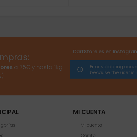
DartStore.es en Instagra
ompras:
Error validating acce
ores
a 75€ y hasta 1kg
because the user is 
s)
NCIPAL
MI CUENTA
egorías
Mi cuenta
es
Carrito