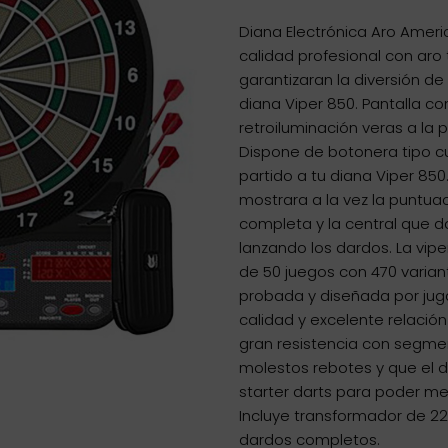
Diana Electrónica Aro Ameri
calidad profesional con aro 
garantizaran la diversión de
diana Viper 850. Pantalla co
retroiluminación veras a la 
Dispone de botonera tipo cur
partido a tu diana Viper 850
mostrara a la vez la puntua
completa y la central que 
lanzando los dardos. La vip
de 50 juegos con 470 varian
probada y diseñada por jug
calidad y excelente relació
gran resistencia con segmen
molestos rebotes y que el da
starter darts para poder med
Incluye transformador de 220v
dardos completos.