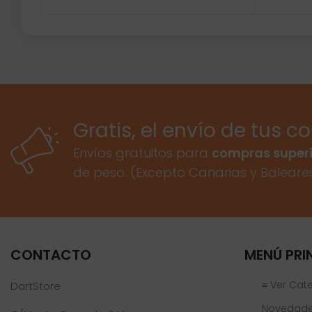
Gratis, el envío de tus c
Envíos gratuitos para
compras superi
de peso. (Excepto Canarias y Baleare
CONTACTO
MENÚ PRI
≡ Ver Cat
DartStore
Novedad