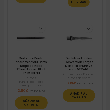
LEER MÁS
Dartstore Punta
Dartstore Puntas
acero Winmau Darts
Conversion Target
Negro estriado
Darts Titanium 26
32mm Ringed Black
mm. 109940
Point 8371B
Convertibles
,
Puntas
,
Puntas
,
Puntas de acero
Puntas de acero
,
10,13
€
Iva incluido
Reemplazables
2,80
€
Iva incluido
AÑADIR AL
CARRITO
AÑADIR AL
CARRITO