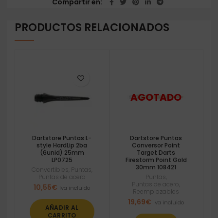
Compartir en
PRODUCTOS RELACIONADOS
Dartstore Puntas L-
Dartstore Puntas
style HardLip 2ba
Conversor Point
(6unid) 25mm
Target Darts
LP0725
Firestorm Point Gold
30mm 108421
Convertibles
,
Puntas
,
Puntas de acero
Puntas
,
Puntas de acero
,
10,55
€
Iva incluido
Reemplazables
19,69
€
Iva incluido
AÑADIR AL
CARRITO