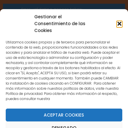
Error validating access token:
Sessions for the user are not allowed
Gestionar el
because the user is not a confirmed
Consentimiento de las
user.
Cookies
Utilizamos cookies propias y de terceros para personalizar el
contenido de la web, proporcionarles funcionalidades a las redes
sociales y para analizar el tráfico de nuestra web. Puede aceptar el
uso de esta tecnología o administrar su configuración y poder
CONTACTO
rechazarla, y así controlar completamente qué información se
recopila y gestiona a través de los botones habilitados al efecto. Al
clicar en "Sí, Acepto", ACEPTA SU USO, si bien podrá retirar su
MENÚ PRINCIPAL
consentimiento en cualquier momento. También puede CAMBIAR
la instalación de cookies clicando en CONFIGURAR. Para obtener
más información sobre nuestras políticas de datos, visite nuestra
Política de privacidad. Para obtener más información al respecto,
MI CUENTA
puedes consultar nuestra
DOCUMENTACIÓN
ACEPTAR COOKIES
DENEGADO