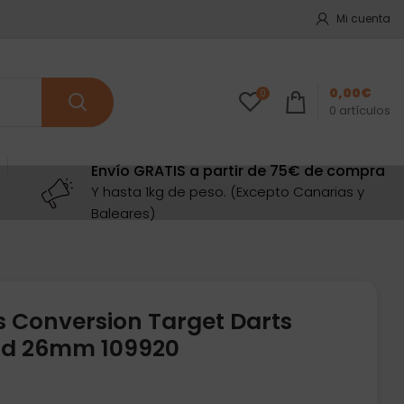
Mi cuenta
0,00
€
0
0
artículos
Envío GRATIS a partir de 75€ de compra
Y hasta 1kg de peso. (Excepto Canarias y
Baleares)
s Conversion Target Darts
old 26mm 109920