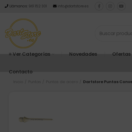
Llámanos:
961 152 301
info@dartstore.es
≡ Ver Categorías
Novedades
Ofertas
Contacto
Inicio
Puntas
Puntas de acero
Dartstore Puntas Conve