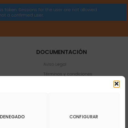
ss token: Sessions for the user are not allowed
not a confirmed user.
DOCUMENTACIÓN
Aviso Legal
Términos y condiciones
Política de privacidad
Política de cookies
DENEGADO
CONFIGURAR