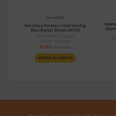
Novedad
Reemp
Dartstore Puntas L-style HardLip
Diam
2ba (6unid) 25mm LP0725
Convertibles
,
Puntas
,
Pu
Puntas de acero
10,55
€
Iva incluido
AÑADIR AL CARRITO