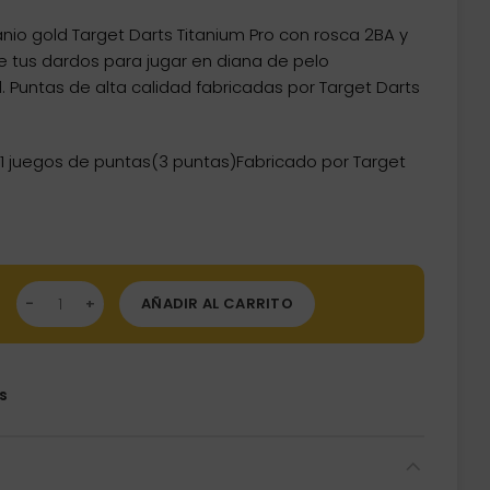
nio gold Target Darts Titanium Pro con rosca 2BA y
 tus dardos para jugar en diana de pelo
. Puntas de alta calidad fabricadas por Target Darts
1 juegos de puntas(3 puntas)Fabricado por Target
tas Conversion Target Darts Titanium Pro Gold 26mm 109920 ca
AÑADIR AL CARRITO
s