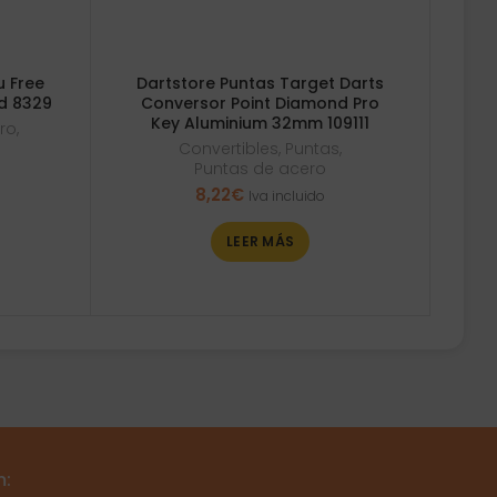
u Free
Dartstore Puntas Target Darts
ed 8329
Conversor Point Diamond Pro
Key Aluminium 32mm 109111
ro
,
Convertibles
,
Puntas
,
Puntas de acero
8,22
€
Iva incluido
LEER MÁS
m: