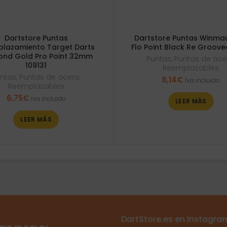
Dartstore Puntas
Dartstore Puntas Winma
lazamiento Target Darts
Flo Point Black Re Groov
ond Gold Pro Point 32mm
Puntas
,
Puntas de ace
109131
Reemplazables
ntas
,
Puntas de acero
,
8,14
€
Iva incluido
Reemplazables
6,75
€
Iva incluido
LEER MÁS
LEER MÁS
DartStore.es en Instagra