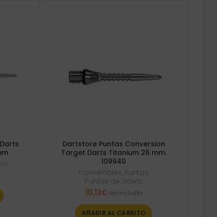
Darts
Dartstore Puntas Conversion
8mm
Target Darts Titanium 26 mm.
109940
ero
Convertibles
,
Puntas
,
Puntas de acero
10,13
€
Iva incluido
AÑADIR AL CARRITO