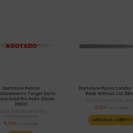
Dartstore Puntas
Dartstore Punta Condor 
lazamiento Target Darts
Beak Without Cut 3
ond Gold Pro Point 32mm
Puntas
,
Puntas de ac
109131
12,15
€
Iva incluido
ntas
,
Puntas de acero
,
Reemplazables
AÑADIR AL CARRITO
6,75
€
Iva incluido