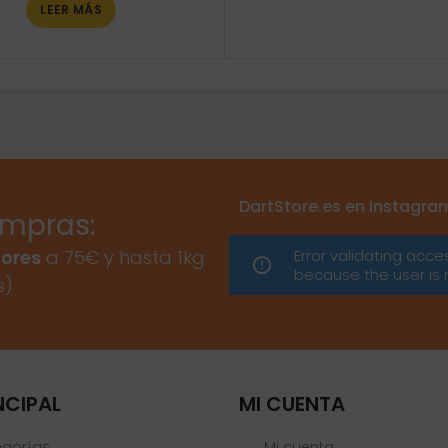
LEER MÁS
DartStore.es en Instagra
ompras:
Error validating acce
ores
a 75€ y hasta 1kg
because the user is 
s)
NCIPAL
MI CUENTA
egorías
Mi cuenta