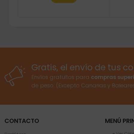
Gratis, el envío de tus c
Envíos gratuitos para
compras superi
de peso. (Excepto Canarias y Baleare
CONTACTO
MENÚ PRI
≡ Ver Cat