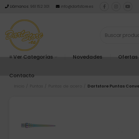
Llámanos:
961 152 301
info@dartstore.es
≡ Ver Categorías
Novedades
Ofertas
Contacto
Inicio
Puntas
Puntas de acero
Dartstore Puntas Conve