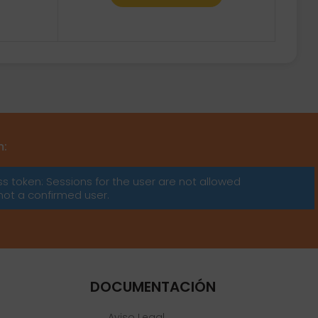
m:
ss token: Sessions for the user are not allowed
not a confirmed user.
DOCUMENTACIÓN
Aviso Legal