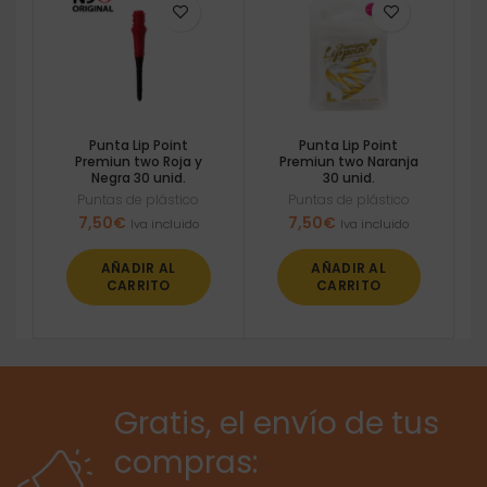
Punta Lip Point
Punta Lip Point
Premiun two Roja y
Premiun two Naranja
Negra 30 unid.
30 unid.
Puntas de plástico
Puntas de plástico
7,50
€
7,50
€
Iva incluido
Iva incluido
AÑADIR AL
AÑADIR AL
CARRITO
CARRITO
Gratis, el envío de tus
compras: