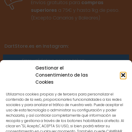
Envíos gratuitos para
compras
superiores
a 75€ y hasta 1kg de peso.
(Excepto Canarias y Baleares)
DartStore.es en Instagram:
Error validating access token:
Sessions for the user are not allowed
Gestionar el
because the user is not a confirmed
Consentimiento de las
user.
Cookies
Utilizamos cookies propias y de terceros para personalizar el
contenido de la web, proporcionarles funcionalidades a las redes
sociales y para analizar el tráfico de nuestra web. Puede aceptar el
uso de esta tecnología o administrar su configuración y poder
CONTACTO
rechazarla, y así controlar completamente qué información se
recopila y gestiona a través de los botones habilitados al efecto. Al
clicar en "Sí, Acepto", ACEPTA SU USO, si bien podrá retirar su
consentimiento en cualquier momento. También puede CAMBIAR