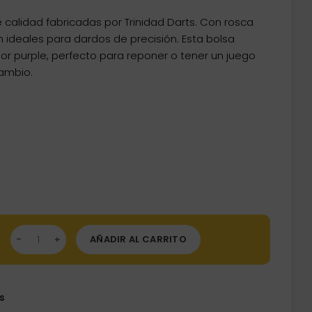
calidad fabricadas por Trinidad Darts. Con rosca
 ideales para dardos de precisión. Esta bolsa
or purple, perfecto para reponer o tener un juego
ambio.
tas Condor Tip Purple 2ba 25mm 40unid cantidad
AÑADIR AL CARRITO
s