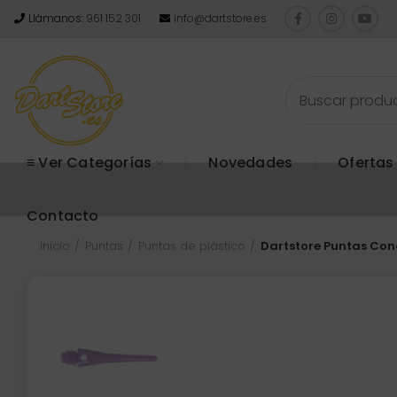
Llámanos:
961 152 301
info@dartstore.es
≡ Ver Categorías
Novedades
Ofertas
Contacto
Inicio
Puntas
Puntas de plástico
Dartstore Puntas Con