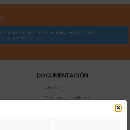
m:
ss token: Sessions for the user are not allowed
not a confirmed user.
DOCUMENTACIÓN
Aviso Legal
Términos y condiciones
Política de privacidad
Política de cookies