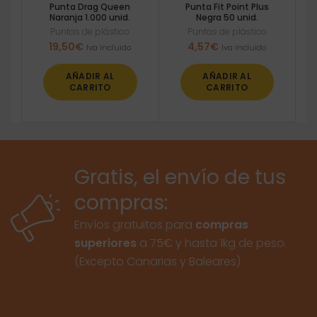
Punta Drag Queen
Punta Fit Point Plus
Naranja 1.000 unid.
Negra 50 unid.
Puntas de plástico
Puntas de plástico
19,50
€
4,57
€
Iva incluido
Iva incluido
AÑADIR AL
AÑADIR AL
CARRITO
CARRITO
Gratis, el envío de tus
compras:
Envíos gratuitos para
compras
superiores
a 75€ y hasta 1kg de peso.
(Excepto Canarias y Baleares)