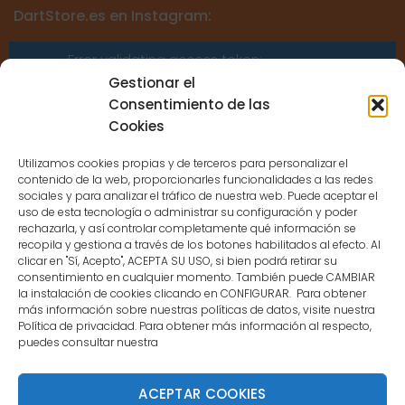
DartStore.es en Instagram:
Error validating access token:
Sessions for the user are not allowed
Gestionar el
because the user is not a confirmed
Consentimiento de las
user.
Cookies
Utilizamos cookies propias y de terceros para personalizar el
contenido de la web, proporcionarles funcionalidades a las redes
sociales y para analizar el tráfico de nuestra web. Puede aceptar el
uso de esta tecnología o administrar su configuración y poder
CONTACTO
rechazarla, y así controlar completamente qué información se
recopila y gestiona a través de los botones habilitados al efecto. Al
clicar en "Sí, Acepto", ACEPTA SU USO, si bien podrá retirar su
MENÚ PRINCIPAL
consentimiento en cualquier momento. También puede CAMBIAR
la instalación de cookies clicando en CONFIGURAR. Para obtener
más información sobre nuestras políticas de datos, visite nuestra
Política de privacidad. Para obtener más información al respecto,
MI CUENTA
puedes consultar nuestra
DOCUMENTACIÓN
ACEPTAR COOKIES