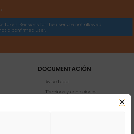
m:
ss token: Sessions for the user are not allowed
not a confirmed user.
DOCUMENTACIÓN
Aviso Legal
Términos y condiciones
Política de privacidad
Política de cookies