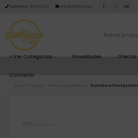
Llámanos:
961 152 301
info@dartstore.es
≡ Ver Categorías
Novedades
Ofertas
Contacto
Inicio
Puntas
Puntas de plástico
Dartstore Puntas Har