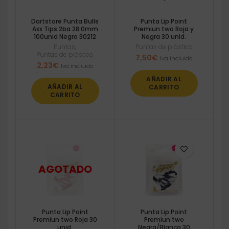
Dartstore Punta Bulls
Punta Lip Point
Axx Tips 2ba 28.0mm
Premiun two Roja y
100unid Negro 30212
Negra 30 unid.
Puntas
,
Puntas de plástico
Puntas de plástico
7,50
€
Iva incluido
2,23
€
Iva incluido
AÑADIR AL
AÑADIR AL
CARRITO
CARRITO
Punta Lip Point
Punta Lip Point
Premiun two Roja 30
Premiun two
unid.
Negra/Blanca 30