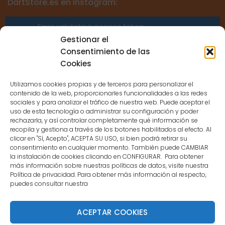
DartStore.es en Instagram:
Error validating access token:
Sessions for the user are not allowed
Gestionar el
because the user is not a confirmed
Consentimiento de las
user.
Cookies
Utilizamos cookies propias y de terceros para personalizar el
contenido de la web, proporcionarles funcionalidades a las redes
sociales y para analizar el tráfico de nuestra web. Puede aceptar el
uso de esta tecnología o administrar su configuración y poder
CONTACTO
rechazarla, y así controlar completamente qué información se
recopila y gestiona a través de los botones habilitados al efecto. Al
clicar en "Sí, Acepto", ACEPTA SU USO, si bien podrá retirar su
MENÚ PRINCIPAL
consentimiento en cualquier momento. También puede CAMBIAR
la instalación de cookies clicando en CONFIGURAR. Para obtener
más información sobre nuestras políticas de datos, visite nuestra
Política de privacidad. Para obtener más información al respecto,
MI CUENTA
puedes consultar nuestra
DOCUMENTACIÓN
ACEPTAR COOKIES