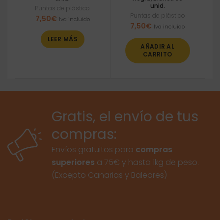
unid.
Puntas de plástico
Puntas de plástico
7,50
€
Iva incluido
7,50
€
Iva incluido
LEER MÁS
AÑADIR AL
CARRITO
Gratis, el envío de tus
compras:
Envíos gratuitos para
compras
superiores
a 75€ y hasta 1kg de peso.
(Excepto Canarias y Baleares)