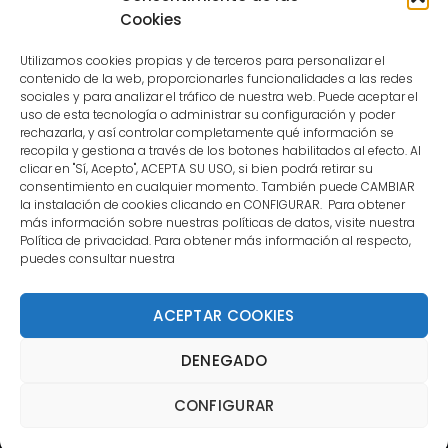
user.
Cookies
Utilizamos cookies propias y de terceros para personalizar el
contenido de la web, proporcionarles funcionalidades a las redes
sociales y para analizar el tráfico de nuestra web. Puede aceptar el
uso de esta tecnología o administrar su configuración y poder
CONTACTO
rechazarla, y así controlar completamente qué información se
recopila y gestiona a través de los botones habilitados al efecto. Al
clicar en "Sí, Acepto", ACEPTA SU USO, si bien podrá retirar su
MENÚ PRINCIPAL
consentimiento en cualquier momento. También puede CAMBIAR
la instalación de cookies clicando en CONFIGURAR. Para obtener
más información sobre nuestras políticas de datos, visite nuestra
Política de privacidad. Para obtener más información al respecto,
MI CUENTA
puedes consultar nuestra
DOCUMENTACIÓN
ACEPTAR COOKIES
DENEGADO
Copyright 2021 DartStore - Todos los derechos
CONFIGURAR
reservados. | La Mejor Tienda de Dardos y Dianas de
Madrid DartStore