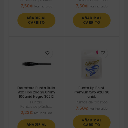
7,50
€
7,50
€
Iva incluido
Iva incluido
AÑADIR AL
AÑADIR AL
CARRITO
CARRITO
Dartstore Punta Bulls
Punta Lip Point
Axx Tips 2ba 28.0mm
Premiun two Azul 30
100unid Negro 30212
unid.
Puntas
,
Puntas de plástico
Puntas de plástico
7,50
€
Iva incluido
2,23
€
Iva incluido
AÑADIR AL
AÑADIR AL
CARRITO