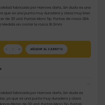
alidad fabricada por Harrows darts, Sin duda es una
ya que es una punta muy duradera y clava muy bien
ster de 30 und. Puntas Micro Tip. Puntas de rosca 2BA
ca Medida sin contar la rosca 18.3mm
tas Micro Harrows 2ba 18.3mm Negra 30unid cantidad
AÑADIR AL CARRITO
s
alidad fabricada por Harrows darts, Sin duda es
as, ya que es una punta muy duradera y clava
ianas.Blister de 30 und. Puntas Micro Tip. Puntas