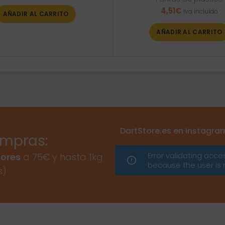
4,51
€
Iva incluido
AÑADIR AL CARRITO
AÑADIR AL CARRITO
DartStore.es en Instagra
ompras:
Error validating acce
ores
a 75€ y hasta 1kg
because the user is 
s)