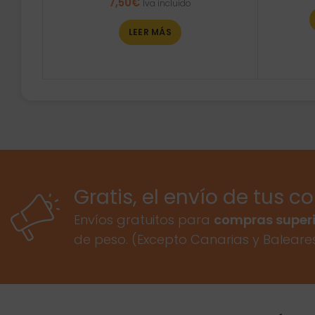
7,50
€
Iva incluido
LEER MÁS
Gratis, el envío de tus c
Envíos gratuitos para
compras superi
de peso. (Excepto Canarias y Baleare