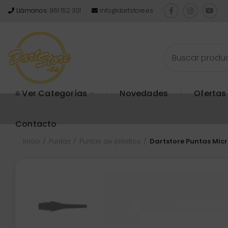
Llámanos:
961 152 301
info@dartstore.es
≡ Ver Categorías
Novedades
Ofertas
Contacto
Inicio
Puntas
Puntas de plástico
Dartstore Puntas Mic