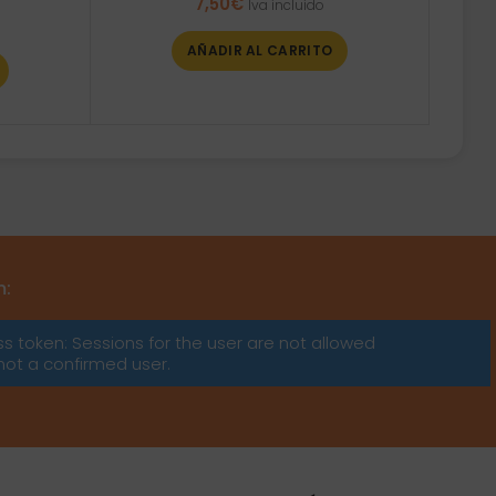
7,50
€
Iva incluido
AÑADIR AL CARRITO
m:
ss token: Sessions for the user are not allowed
not a confirmed user.