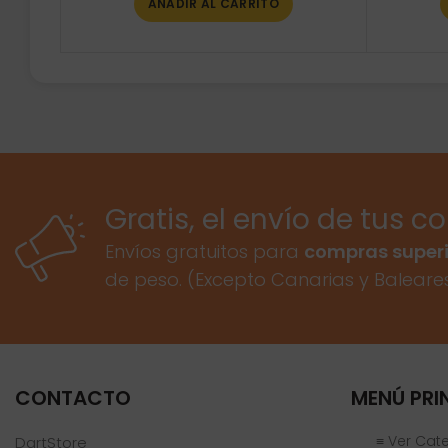
AÑADIR AL CARRITO
Gratis, el envío de tus c
Envíos gratuitos para
compras superi
de peso. (Excepto Canarias y Baleare
CONTACTO
MENÚ PRI
≡ Ver Cat
DartStore