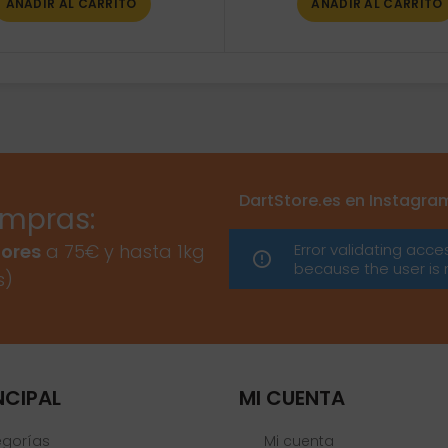
AÑADIR AL CARRITO
AÑADIR AL CARRITO
DartStore.es en Instagra
ompras:
Error validating acce
ores
a 75€ y hasta 1kg
because the user is 
s)
NCIPAL
MI CUENTA
egorías
Mi cuenta