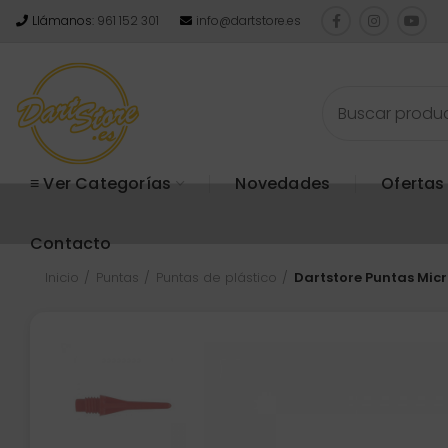
Llámanos:
961 152 301
info@dartstore.es
≡ Ver Categorías
Novedades
Ofertas
Contacto
Inicio
Puntas
Puntas de plástico
Dartstore Puntas Mic