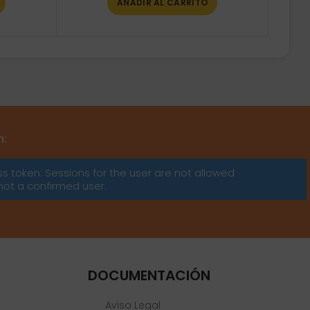
AÑADIR AL CARRITO
m:
ss token: Sessions for the user are not allowed
not a confirmed user.
DOCUMENTACIÓN
Aviso Legal