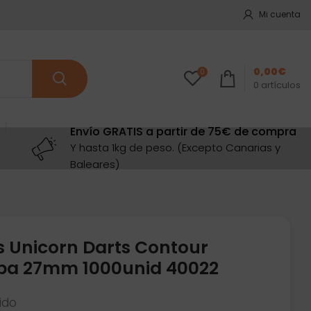
Mi cuenta
0,00
€
0
0
artículos
Envío GRATIS a partir de 75€ de compra
Y hasta 1kg de peso. (Excepto Canarias y
Baleares)
s Unicorn Darts Contour
2ba 27mm 1000unid 40022
uido