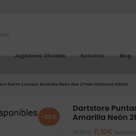
Jugadores Oficiales
Nosotros
Blog
corn Darts Contour Amarilla Neón 2ba 27mm 1000unid 40022
Dartstore Punta
Amarilla Neón 
-25%
El
El
11,10
€
14,80
€
Iva incl