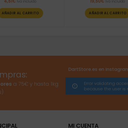
4,51
€
19,50
€
Iva incluido
Iva incluido
AÑADIR AL CARRITO
AÑADIR AL CARRITO
DartStore.es en Instagra
ompras:
Error validating acce
ores
a 75€ y hasta 1kg
because the user is 
s)
NCIPAL
MI CUENTA