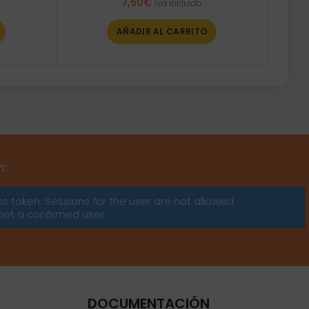
7,50
€
Iva incluido
AÑADIR AL CARRITO
m:
ss token: Sessions for the user are not allowed
not a confirmed user.
DOCUMENTACIÓN