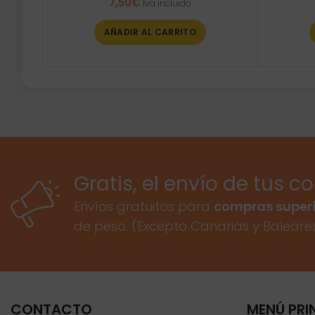
7,50
€
Iva incluido
AÑADIR AL CARRITO
Gratis, el envío de tus c
Envíos gratuitos para
compras superi
de peso. (Excepto Canarias y Baleare
CONTACTO
MENÚ PRI