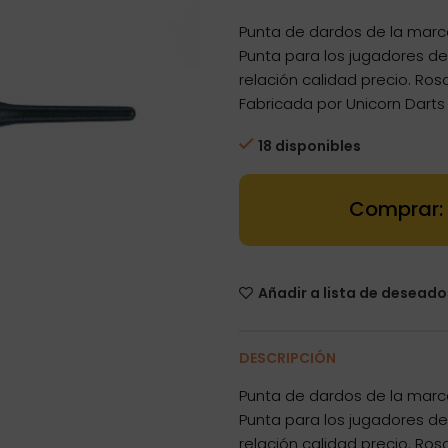
precio
precio
Punta de dardos de la marc
original
actual
Punta para los jugadores 
era:
es:
relación calidad precio. Ro
14,80€.
11,10€.
Fabricada por Unicorn Darts
18 disponibles
Dartstore Pun
Añadir a lista de deseado
DESCRIPCIÓN
Punta de dardos de la marc
Punta para los jugadores 
relación calidad precio. Ro