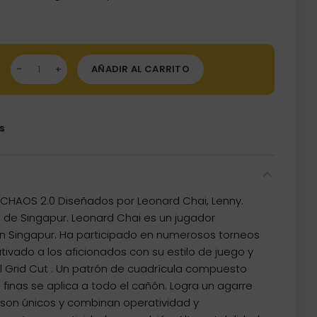
dos Target Japan Black Marque Chaos 2.0 90% 19g 210457 canti
AÑADIR AL CARRITO
s
CHAOS 2.0 Diseñados por Leonard Chai, Lenny.
 de Singapur. Leonard Chai es un jugador
 Singapur. Ha participado en numerosos torneos
tivado a los aficionados con su estilo de juego y
al Grid Cut . Un patrón de cuadrícula compuesto
inas se aplica a todo el cañón. Logra un agarre
 son únicos y combinan operatividad y