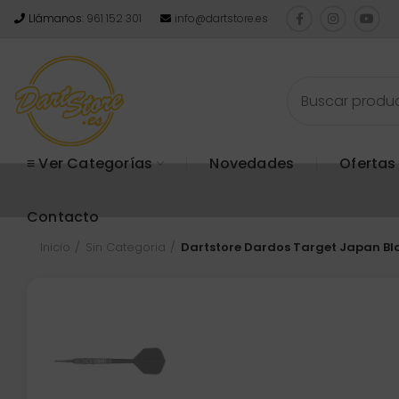
Llámanos:
961 152 301
info@dartstore.es
≡ Ver Categorías
Novedades
Ofertas
Contacto
Inicio
Sin Categoria
Dartstore Dardos Target Japan Bl