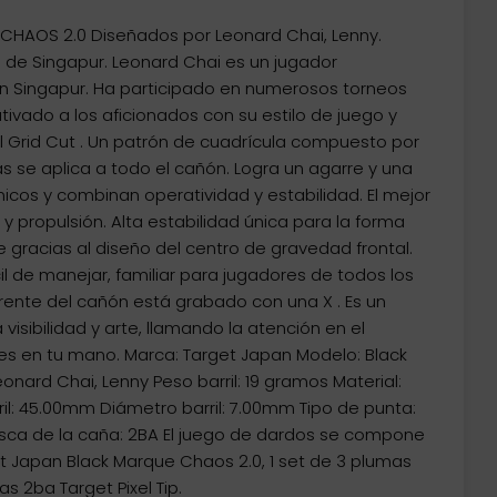
CHAOS 2.0 Diseñados por Leonard Chai, Lenny.
 de Singapur. Leonard Chai es un jugador
 Singapur. Ha participado en numerosos torneos
tivado a los aficionados con su estilo de juego y
al Grid Cut . Un patrón de cuadrícula compuesto por
 se aplica a todo el cañón. Logra un agarre y una
icos y combinan operatividad y estabilidad. El mejor
 y propulsión. Alta estabilidad única para la forma
 gracias al diseño del centro de gravedad frontal.
cil de manejar, familiar para jugadores de todos los
l frente del cañón está grabado con una X . Es un
visibilidad y arte, llamando la atención en el
s en tu mano. Marca: Target Japan Modelo: Black
nard Chai, Lenny Peso barril: 19 gramos Material:
il: 45.00mm Diámetro barril: 7.00mm Tipo de punta:
osca de la caña: 2BA El juego de dardos se compone
et Japan Black Marque Chaos 2.0, 1 set de 3 plumas
s 2ba Target Pixel Tip.