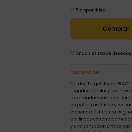
5 disponibles
Dartstore Dar
Añadir a lista de deseado
DESCRIPCIÓN
Dardos Target Japan BLACK 
Jugador popular y talentoso
extremadamente popular en
en países asiáticos y ha cau
presencia. Estructura origin
por líneas extremadamente f
y una sensación únicos que