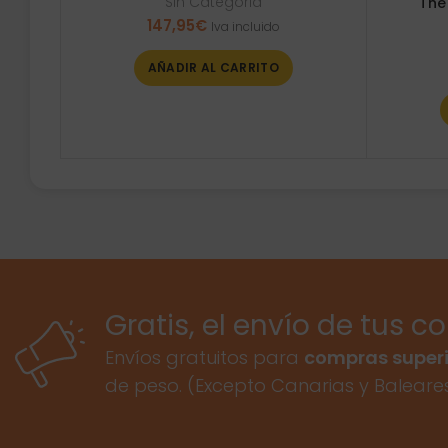
Sin Categoria
The
147,95
€
Iva incluido
AÑADIR AL CARRITO
Gratis, el envío de tus c
Envíos gratuitos para
compras superi
de peso. (Excepto Canarias y Baleare