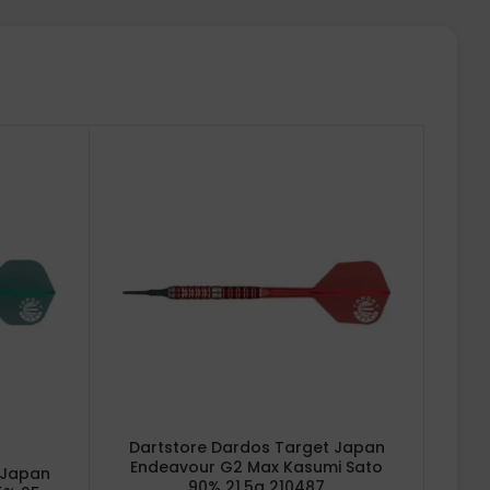
Dartstore Dardos Target Japan
Endeavour G2 Max Kasumi Sato
 Japan
90% 21.5g 210487