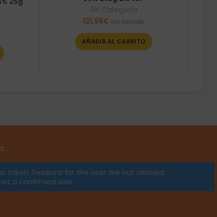
5% 25g
Sin Categoria
121,95
€
Iva incluido
AÑADIR AL CARRITO
m:
ss token: Sessions for the user are not allowed
not a confirmed user.