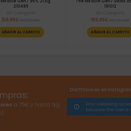
 Miracle Gen7 95% 21.5g
The Miracle Gen7 Swiss 9
210489
191012
Sin Categoria
Sin Categoria
159,95
€
159,95
€
Iva incluido
Iva incluido
AÑADIR AL CARRITO
AÑADIR AL CARRITO
DartStore.es en Instagra
ompras:
Error validating acce
ores
a 75€ y hasta 1kg
because the user is 
s)