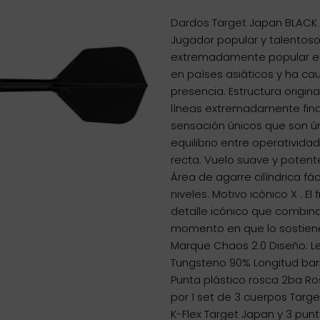
Dardos Target Japan BLACK 
Jugador popular y talentoso
extremadamente popular en
en países asiáticos y ha cau
presencia. Estructura origin
líneas extremadamente finas
sensación únicos que son ún
equilibrio entre operatividad
recta. Vuelo suave y potente
Área de agarre cilíndrica fá
niveles. Motivo icónico X . E
detalle icónico que combina 
momento en que lo sostiene
Marque Chaos 2.0 Diseño: Leo
Tungsteno 90% Longitud barr
Punta plástico rosca 2ba R
por 1 set de 3 cuerpos Targ
K-Flex Target Japan y 3 punta