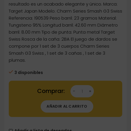
resultado es un acabado elegante y único. Marca:
Target Japan Modelo: Charm Series Smash G3 Swiss
Referencia: 190539 Peso barril: 23 gramos Material:
Tungsteno 95% Longitud barril: 42.60 mm Diámetro
barril: 8.00 mm Tipo de punta: Punta metal Target
Swiss Rosca de la caña: 2BA El juego de dardos se
compone por 1 set de 3 cuerpos Charm Series
Smash G3 Swiss , 1 set de 3 cañas , 1 set de 3
plumas.
3 disponibles
Dartstore Dardos Target Japan Charm Series
AÑADIR AL CARRITO
Añadir a lista de deseados