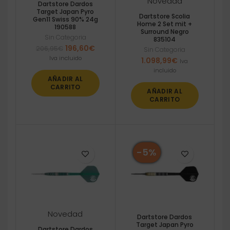
Novedad
Dartstore Dardos
Target Japan Pyro
Dartstore Scolia
Gen11 Swiss 90% 24g
Home 2 Set mit +
190588
Surround Negro
Sin Categoria
835104
El
El
196,60
€
206,95
€
Sin Categoria
precio
precio
Iva incluido
1.098,99
€
Iva
original
actual
incluido
era:
es:
AÑADIR AL
206,95€.
196,60€.
CARRITO
AÑADIR AL
CARRITO
-5%
Novedad
Dartstore Dardos
Target Japan Pyro
Dartstore Dardos