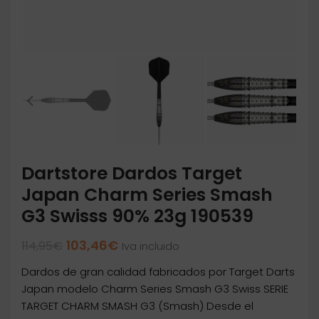
Dartstore Dardos Target
Japan Charm Series Smash
G3 Swisss 90% 23g 190539
El
El
103,46
€
114,95
€
Iva incluido
precio
precio
Dardos de gran calidad fabricados por Target Darts
original
actual
era:
es:
Japan modelo Charm Series Smash G3 Swiss SERIE
114,95€.
103,46€.
TARGET CHARM SMASH G3 (Smash) Desde el