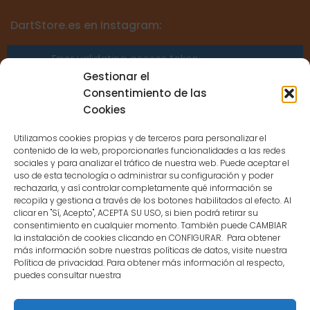
DartStore.es en Instagram:
Error validating access token:
Sessions for the user are not allowed
Gestionar el
because the user is not a confirmed
Consentimiento de las
user.
Cookies
Utilizamos cookies propias y de terceros para personalizar el
contenido de la web, proporcionarles funcionalidades a las redes
sociales y para analizar el tráfico de nuestra web. Puede aceptar el
uso de esta tecnología o administrar su configuración y poder
CONTACTO
rechazarla, y así controlar completamente qué información se
recopila y gestiona a través de los botones habilitados al efecto. Al
clicar en "Sí, Acepto", ACEPTA SU USO, si bien podrá retirar su
MENÚ PRINCIPAL
consentimiento en cualquier momento. También puede CAMBIAR
la instalación de cookies clicando en CONFIGURAR. Para obtener
más información sobre nuestras políticas de datos, visite nuestra
Política de privacidad. Para obtener más información al respecto,
MI CUENTA
puedes consultar nuestra
DOCUMENTACIÓN