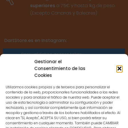
superiores
a 75€ y hasta 1kg de peso.
(Excepto Canarias y Baleares)
DartStore.es en Instagram:
Error validating access token:
Sessions for the user are not allowed
Gestionar el
because the user is not a confirmed
Consentimiento de las
user.
Cookies
Utilizamos cookies propias y de terceros para personalizar el
contenido de la web, proporcionarles funcionalidades a las redes
sociales y para analizar el tráfico de nuestra web. Puede aceptar el
uso de esta tecnología o administrar su configuración y poder
CONTACTO
rechazarla, y así controlar completamente qué información se
recopila y gestiona a través de los botones habilitados al efecto. Al
clicar en "Sí, Acepto", ACEPTA SU USO, si bien podrá retirar su
MENÚ PRINCIPAL
consentimiento en cualquier momento. También puede CAMBIAR