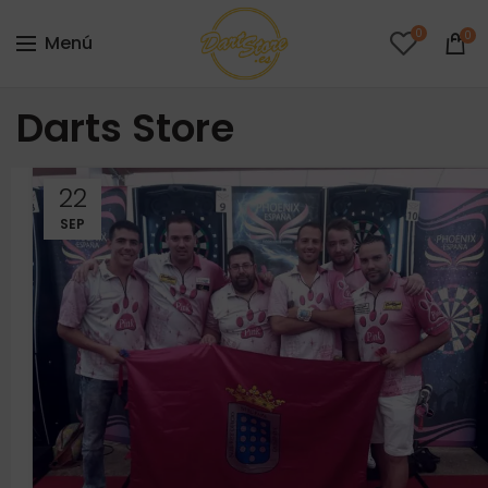
0
0
Menú
Darts Store
22
SEP