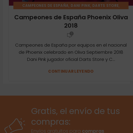
,
,
,
CAMPEONES DE ESPAÑA
DANI PINK
DARTS STORE
,
,
,
EVENTOS
FIT FLIGHT
HUGO LEONARDO
PHOENIX
Campeones de España Phoenix Oliva
2018
1
Campeones de España por equipos en el nacional
de Phoenix celebrado en Oliva Septiembre 2018
Dani Pink jugador oficial Darts Store y C...
CONTINUAR LEYENDO
Gratis, el envío de tus
compras:
Envíos gratuitos para
compras