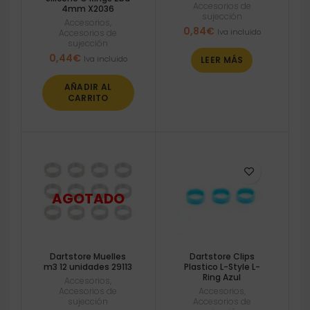
Accesorios de
4mm X2036
sujección
Accesorios
,
0,84
€
Iva incluido
Accesorios de
sujección
0,44
€
Iva incluido
LEER MÁS
AÑADIR AL
CARRITO
Dartstore Muelles
Dartstore Clips
m3 12 unidades 29113
Plastico L-Style L-
Ring Azul
Accesorios
,
Accesorios de
Accesorios
,
sujección
Accesorios de