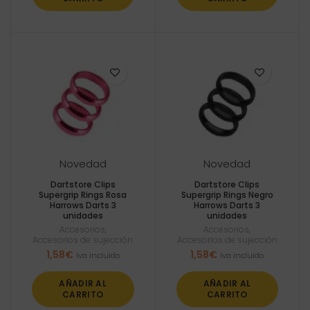
Novedad
Novedad
Dartstore Clips
Dartstore Clips
Supergrip Rings Rosa
Supergrip Rings Negro
Harrows Darts 3
Harrows Darts 3
unidades
unidades
Accesorios
,
Accesorios
,
Accesorios de sujección
Accesorios de sujección
1,58
€
1,58
€
Iva incluido
Iva incluido
AÑADIR AL
AÑADIR AL
CARRITO
CARRITO