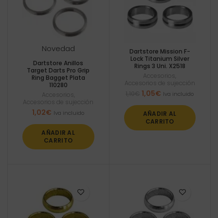
Novedad
Dartstore Mission F-
Lock Titanium Silver
Dartstore Anillos
Rings 3 Uni. X2518
Target Darts Pro Grip
Accesorios
,
Ring Bagget Plata
Accesorios de sujección
110280
El
El
1,05
€
1,10
€
Iva incluido
Accesorios
,
precio
precio
Accesorios de sujección
original
actual
1,02
€
Iva incluido
AÑADIR AL
era:
es:
CARRITO
1,10€.
1,05€.
AÑADIR AL
CARRITO