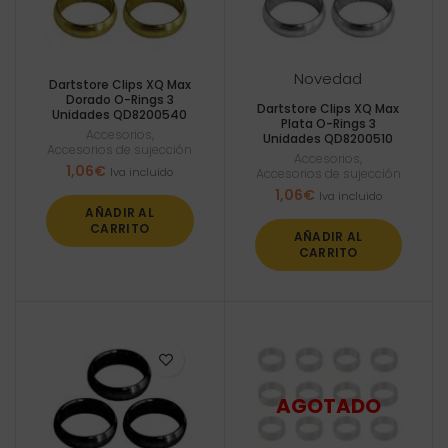
Novedad
Dartstore Clips XQ Max
Dorado O-Rings 3
Dartstore Clips XQ Max
Unidades QD8200540
Plata O-Rings 3
Accesorios
,
Unidades QD8200510
Accesorios de sujección
Accesorios
,
1,06
€
Iva incluido
Accesorios de sujección
1,06
€
Iva incluido
AÑADIR AL
CARRITO
AÑADIR AL
CARRITO