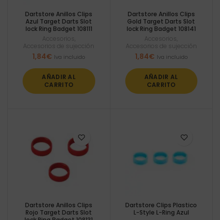
Dartstore Anillos Clips
Dartstore Anillos Clips
Azul Target Darts Slot
Gold Target Darts Slot
lock Ring Badget 108111
lock Ring Badget 108141
Accesorios
,
Accesorios
,
Accesorios de sujección
Accesorios de sujección
1,84
€
1,84
€
Iva incluido
Iva incluido
AÑADIR AL
AÑADIR AL
CARRITO
CARRITO
Dartstore Anillos Clips
Dartstore Clips Plastico
Rojo Target Darts Slot
L-Style L-Ring Azul
lock Ring Badget 108131