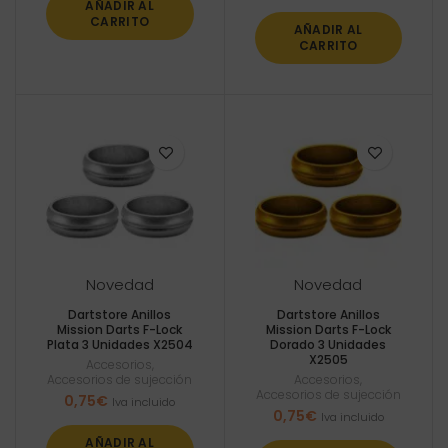
AÑADIR AL
CARRITO
AÑADIR AL
CARRITO
Novedad
Novedad
Dartstore Anillos
Dartstore Anillos
Mission Darts F-Lock
Mission Darts F-Lock
Plata 3 Unidades X2504
Dorado 3 Unidades
X2505
Accesorios
,
Accesorios de sujección
Accesorios
,
Accesorios de sujección
0,75
€
Iva incluido
0,75
€
Iva incluido
AÑADIR AL