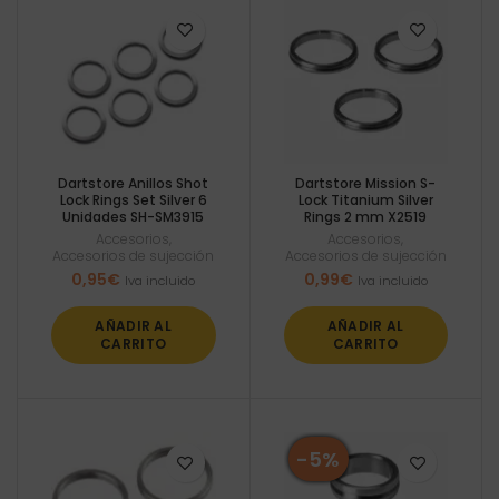
Dartstore Anillos Shot
Dartstore Mission S-
Lock Rings Set Silver 6
Lock Titanium Silver
Unidades SH-SM3915
Rings 2 mm X2519
Accesorios
,
Accesorios
,
Accesorios de sujección
Accesorios de sujección
0,95
€
0,99
€
Iva incluido
Iva incluido
AÑADIR AL
AÑADIR AL
CARRITO
CARRITO
-5%