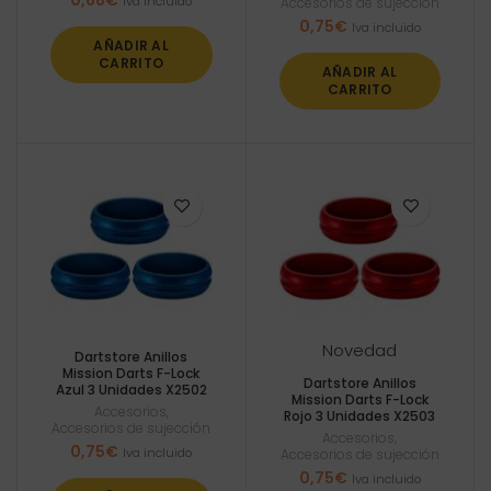
Iva incluido
Accesorios de sujección
0,75
€
Iva incluido
AÑADIR AL
CARRITO
AÑADIR AL
CARRITO
Novedad
Dartstore Anillos
Mission Darts F-Lock
Dartstore Anillos
Azul 3 Unidades X2502
Mission Darts F-Lock
Accesorios
,
Rojo 3 Unidades X2503
Accesorios de sujección
Accesorios
,
0,75
€
Iva incluido
Accesorios de sujección
0,75
€
Iva incluido