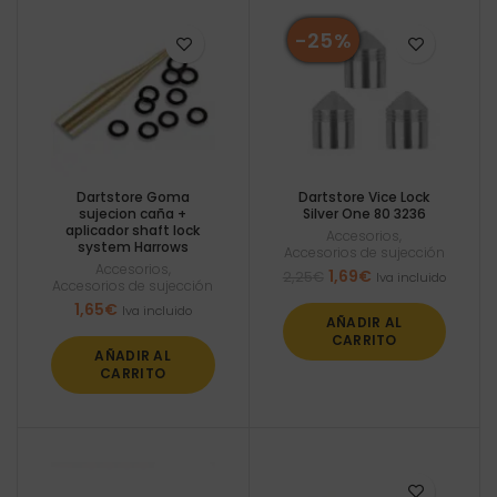
-25%
Dartstore Goma
Dartstore Vice Lock
sujecion caña +
Silver One 80 3236
aplicador shaft lock
Accesorios
,
system Harrows
Accesorios de sujección
Accesorios
,
El
El
1,69
€
2,25
€
Iva incluido
Accesorios de sujección
precio
precio
1,65
€
Iva incluido
original
actual
AÑADIR AL
era:
es:
CARRITO
2,25€.
1,69€.
AÑADIR AL
CARRITO