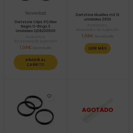
Novedad
Dartstore Muelles m3 12
unidades 29113
Dartstore Clips XQ Max
Accesorios
,
Negro O-Rings 3
Accesorios de sujección
Unidades QD8200500
1,08
€
Iva incluido
Accesorios
,
Accesorios de sujección
1,06
€
Iva incluido
LEER MÁS
AÑADIR AL
CARRITO