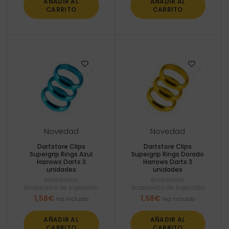
AÑADIR AL
AÑADIR AL
era:
es:
CARRITO
CARRITO
1,75€.
1,54€.
Novedad
Novedad
Dartstore Clips
Dartstore Clips
Supergrip Rings Azul
Supergrip Rings Dorado
Harrows Darts 3
Harrows Darts 3
unidades
unidades
Accesorios
,
Accesorios
,
Accesorios de sujección
Accesorios de sujección
1,58
€
1,58
€
Iva incluido
Iva incluido
AÑADIR AL
AÑADIR AL
CARRITO
CARRITO