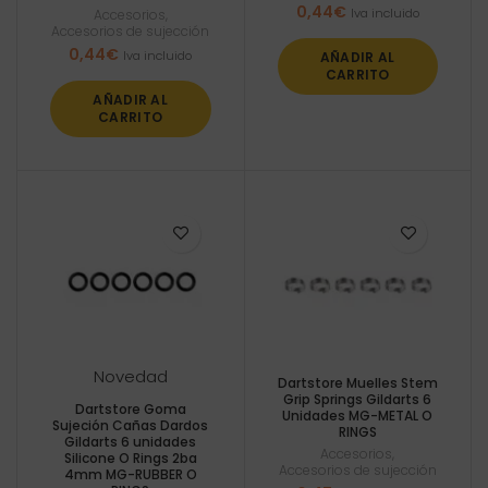
0,44
€
Iva incluido
Accesorios
,
Accesorios de sujección
0,44
€
Iva incluido
AÑADIR AL
CARRITO
AÑADIR AL
CARRITO
Novedad
Dartstore Muelles Stem
Grip Springs Gildarts 6
Dartstore Goma
Unidades MG-METAL O
Sujeción Cañas Dardos
RINGS
Gildarts 6 unidades
Accesorios
,
Silicone O Rings 2ba
Accesorios de sujección
4mm MG-RUBBER O