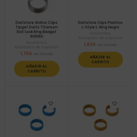
Dartstore Anillos Clips
Dartstore Clips Plastico
Target Darts Titanium
L-Style L-Ring Negro
Slot Lock Ring Badget
Accesorios
,
908160
Accesorios de sujección
Accesorios
,
1,83
€
Iva incluido
Accesorios de sujección
1,75
€
Iva incluido
AÑADIR AL
CARRITO
AÑADIR AL
CARRITO