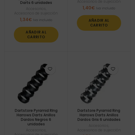
Accesorios de sujección
Darts 6 unidades
1,40
€
Iva incluido
Accesorios
,
Accesorios de sujección
1,34
€
Iva incluido
AÑADIR AL
CARRITO
AÑADIR AL
CARRITO
Dartstore Pyramid RIng
Dartstore Pyramid Ring
Harrows Darts Anillos
Harrows Darts Anillos
Dardos Negros 6
Dardos Gris 6 unidades
unidades
Accesorios
,
Accesorios
,
Accesorios de sujección
Accesorios de sujección