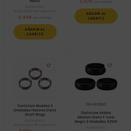
RINGS
0,47
€
Iva incluido
Accesorios
,
Accesorios de sujección
AÑADIR AL
0,44
€
Iva incluido
CARRITO
AÑADIR AL
CARRITO
Novedad
Dartstore Muelles 3
Unidades Harrows Darts
Dartstore Anillos
Shaft Rings
Mission Darts F-Lock
Accesorios
,
Negro 3 Unidades X2501
Accesorios de sujección
Accesorios
,
0,68
€