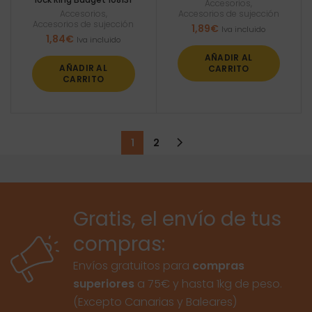
Accesorios
,
Accesorios
,
Accesorios de sujección
Accesorios de sujección
1,89
€
Iva incluido
1,84
€
Iva incluido
AÑADIR AL
AÑADIR AL
CARRITO
CARRITO
1
2
Gratis, el envío de tus
compras:
Envíos gratuitos para
compras
superiores
a 75€ y hasta 1kg de peso.
(Excepto Canarias y Baleares)