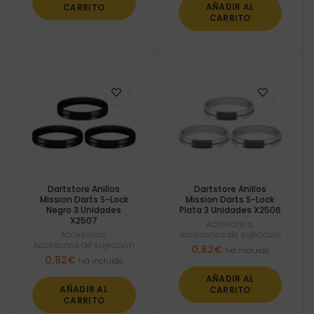
AÑADIR AL
CARRITO
CARRITO
Dartstore Anillos
Dartstore Anillos
Mission Darts S-Lock
Mission Darts S-Lock
Negro 3 Unidades
Plata 3 Unidades X2506
X2507
Accesorios
,
Accesorios
,
Accesorios de sujección
Accesorios de sujección
0,82
€
Iva incluido
0,82
€
Iva incluido
AÑADIR AL
AÑADIR AL
CARRITO
CARRITO