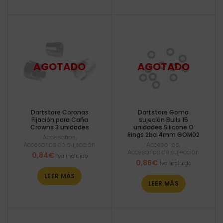
Dartstore Coronas
Dartstore Goma
Fijación para Caña
sujeción Bulls 15
Crowns 3 unidades
unidades Silicone O
Rings 2ba 4mm GOM02
Accesorios
,
Accesorios de sujección
Accesorios
,
Accesorios de sujección
0,84
€
Iva incluido
0,86
€
Iva incluido
LEER MÁS
LEER MÁS