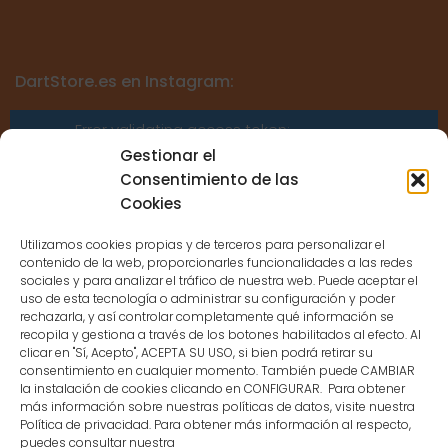
DartStore.es en Instagram:
Error validating access token:
Sessions for the user are not allowed
Gestionar el
because the user is not a confirmed
Consentimiento de las
user.
Cookies
Utilizamos cookies propias y de terceros para personalizar el
contenido de la web, proporcionarles funcionalidades a las redes
sociales y para analizar el tráfico de nuestra web. Puede aceptar el
uso de esta tecnología o administrar su configuración y poder
CONTACTO
rechazarla, y así controlar completamente qué información se
recopila y gestiona a través de los botones habilitados al efecto. Al
clicar en "Sí, Acepto", ACEPTA SU USO, si bien podrá retirar su
MENÚ PRINCIPAL
consentimiento en cualquier momento. También puede CAMBIAR
la instalación de cookies clicando en CONFIGURAR. Para obtener
más información sobre nuestras políticas de datos, visite nuestra
Política de privacidad. Para obtener más información al respecto,
MI CUENTA
puedes consultar nuestra