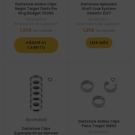
Dartstore Anillos Clips
Dartstore Aplicador
Negro Target Darts Pro
Shaft Lock System
Ring Badget 110290
Gildarts ZL07
Accesorios
,
Accesorios
,
Accesorios de sujección
Accesorios de sujección
1,20
€
1,25
€
Iva incluido
Iva incluido
AÑADIR AL
LEER MÁS
CARRITO
Novedad
Dartstore Anillos Clips
Plata Target 108101
Dartstore Clips
Accesorios
,
Supergrip Rings Harrows