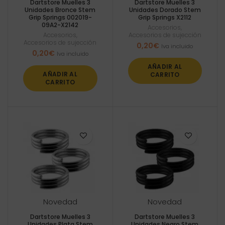
Dartstore Muelles 3
Dartstore Muelles 3
Unidades Bronce Stem
Unidades Dorado Stem
Grip Springs 002019-
Grip Springs X2112
09A2-X2142
Accesorios
,
Accesorios
,
Accesorios de sujección
Accesorios de sujección
0,20
€
Iva incluido
0,20
€
Iva incluido
AÑADIR AL
AÑADIR AL
CARRITO
CARRITO
Novedad
Novedad
Dartstore Muelles 3
Dartstore Muelles 3
Unidades Plata Stem
Unidades Negro Stem