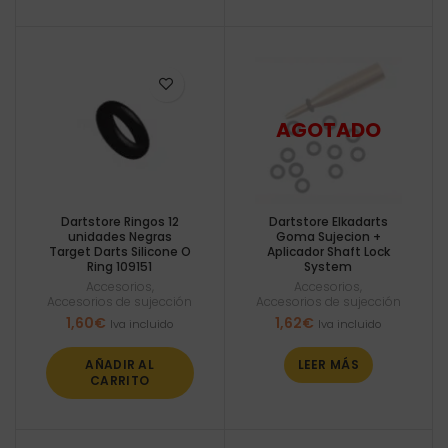
Dartstore Ringos 12
Dartstore Elkadarts
unidades Negras
Goma Sujecion +
Target Darts Silicone O
Aplicador Shaft Lock
Ring 109151
System
Accesorios
,
Accesorios
,
Accesorios de sujección
Accesorios de sujección
1,60
€
1,62
€
Iva incluido
Iva incluido
AÑADIR AL
LEER MÁS
CARRITO