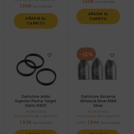
1,50
€
Iva incluido
1,50
€
Iva incluido
AÑADIR AL
AÑADIR AL
CARRITO
CARRITO
-12%
Dartstore Anillo
Dartstore Sistema
Sujecion Pluma Target
Whizlock Silver 8368
Darts 108121
Silver
Accesorios
,
Accesorios
,
Accesorios de sujección
Accesorios de sujección
El
El
1,52
€
1,54
€
1,75
€
Iva incluido
Iva incluido
precio
precio
original
actual