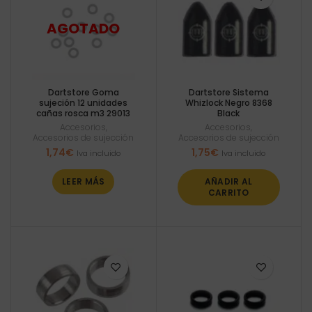
Dartstore Goma
Dartstore Sistema
sujeción 12 unidades
Whizlock Negro 8368
cañas rosca m3 29013
Black
Accesorios
,
Accesorios
,
Accesorios de sujección
Accesorios de sujección
1,74
€
1,75
€
Iva incluido
Iva incluido
LEER MÁS
AÑADIR AL
CARRITO