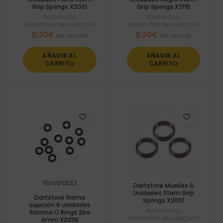
Grip Springs X2001
Grip Springs X2115
Accesorios
,
Accesorios
,
Accesorios de sujección
Accesorios de sujección
0,20
€
0,20
€
Iva incluido
Iva incluido
AÑADIR AL
AÑADIR AL
CARRITO
CARRITO
Novedad
Dartstore Muelles 6
Unidades Stem Grip
Dartstore Goma
Springs X2001
sujeción 6 unidades
Accesorios
,
Silicone O Rings 2ba
Accesorios de sujección
4mm X2036