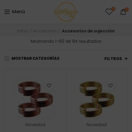
0
0
Menú
Inicio
Accesorios
Accesorios de sujección
Ordenado
Mostrando 1–50 de 84 resultados
por
precio:
MOSTRAR CATEGORÍAS
bajo
FILTROS
a
alto
Novedad
Novedad