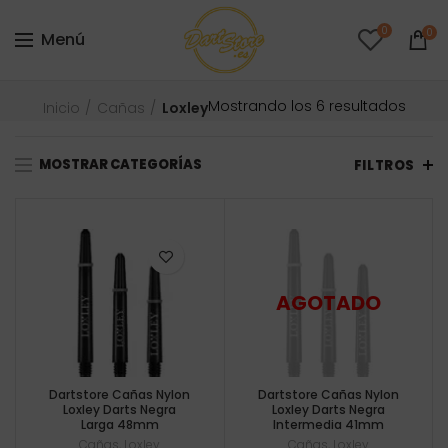
0
0
Menú
Orde
Mostrando los 6 resultados
Inicio
Cañas
Loxley
por
precio
MOSTRAR CATEGORÍAS
bajo
FILTROS
a
alto
Dartstore Cañas Nylon
Dartstore Cañas Nylon
Loxley Darts Negra
Loxley Darts Negra
Larga 48mm
Intermedia 41mm
Cañas
,
Loxley
Cañas
,
Loxley