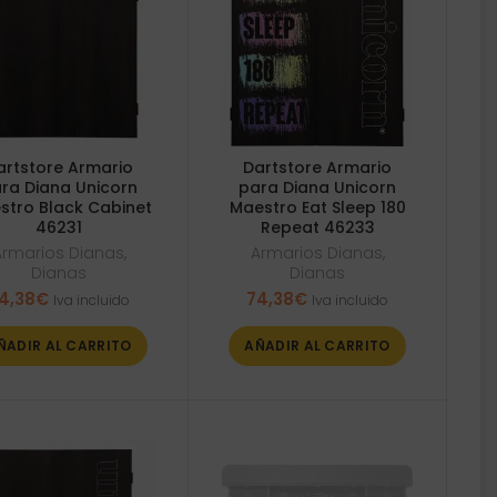
artstore Armario
Dartstore Armario
ra Diana Unicorn
para Diana Unicorn
stro Black Cabinet
Maestro Eat Sleep 180
46231
Repeat 46233
Armarios Dianas
,
Armarios Dianas
,
Dianas
Dianas
4,38
€
74,38
€
Iva incluido
Iva incluido
ÑADIR AL CARRITO
AÑADIR AL CARRITO