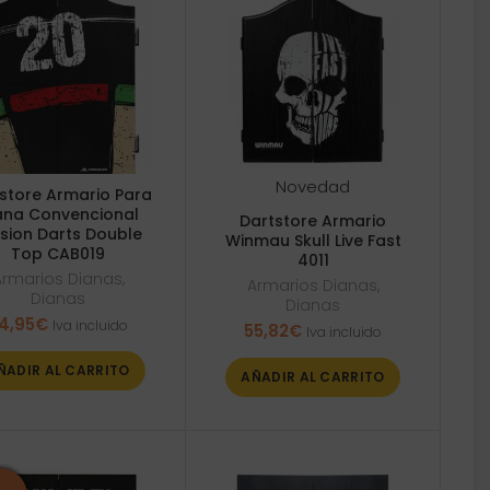
Novedad
store Armario Para
ana Convencional
Dartstore Armario
sion Darts Double
Winmau Skull Live Fast
Top CAB019
4011
Armarios Dianas
,
Armarios Dianas
,
Dianas
Dianas
4,95
€
Iva incluido
55,82
€
Iva incluido
ÑADIR AL CARRITO
AÑADIR AL CARRITO