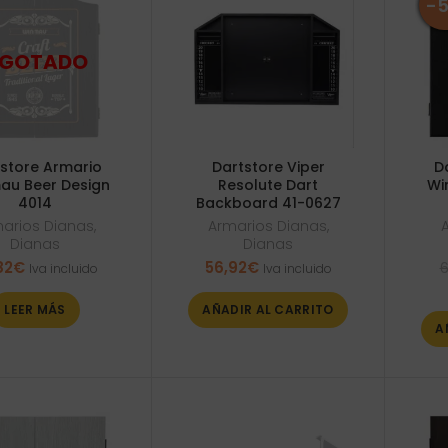
-
store Armario
Dartstore Viper
D
au Beer Design
Resolute Dart
Wi
4014
Backboard 41-0627
arios Dianas
,
Armarios Dianas
,
Dianas
Dianas
82
€
56,92
€
6
Iva incluido
Iva incluido
LEER MÁS
AÑADIR AL CARRITO
A