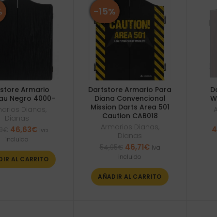
%
-15%
store Armario
Dartstore Armario Para
D
au Negro 4000-
Diana Convencional
W
Mission Darts Area 501
arios Dianas
,
Caution CAB018
Dianas
Armarios Dianas
,
El
El
46,63
€
4
9
€
Iva
Dianas
precio
precio
incluido
El
El
46,71
€
original
actual
54,95
€
Iva
precio
precio
era:
es:
incluido
DIR AL CARRITO
original
actual
52,99€.
46,63€.
era:
es:
AÑADIR AL CARRITO
54,95€.
46,71€.