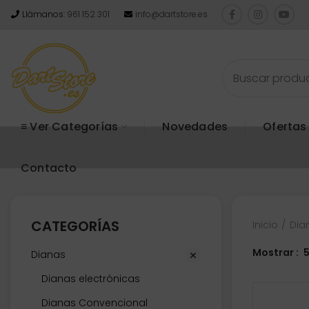
Llámanos:
961 152 301
info@dartstore.es
≡ Ver Categorías
Novedades
Ofertas
Contacto
CATEGORÍAS
Inicio
Dia
Mostrar
Dianas
Dianas electrónicas
Dianas Convencional