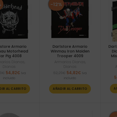
%
-12%
store Armario
Dartstore Armario
Dart
au Motorhead
Winmau Iron Maiden
Di
ar Pig 4008
Trooper 4009
Mis
arios Dianas
,
Armarios Dianas
,
Dianas
Dianas
El
El
El
El
54,82
€
54,82
€
9
€
62,29
€
Iva
Iva
precio
precio
precio
precio
5
incluido
incluido
original
actual
original
actual
era:
es:
era:
es:
A
DIR AL CARRITO
AÑADIR AL CARRITO
62,29€.
54,82€.
62,29€.
54,82€.