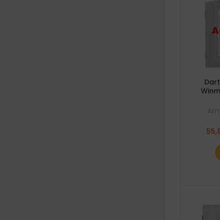
Dart
Winm
Arm
55,