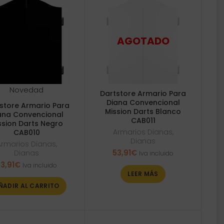
Novedad
Dartstore Armario Para
Diana Convencional
store Armario Para
Mission Darts Blanco
ana Convencional
CAB011
ssion Darts Negro
Armarios Dianas
,
CAB010
Dianas
Armarios Dianas
,
53,91
€
Dianas
Iva incluido
3,91
€
Iva incluido
LEER MÁS
ÑADIR AL CARRITO