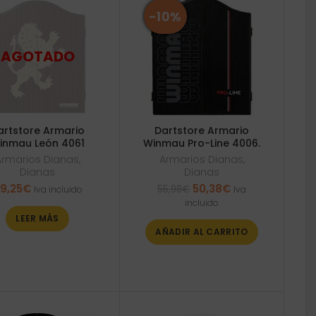
-10%
artstore Armario
Dartstore Armario
inmau León 4061
Winmau Pro-Line 4006.
Armarios Dianas
,
Armarios Dianas
,
Dianas
Dianas
El
El
9,25
€
50,38
€
55,98
€
Iva incluido
Iva
precio
precio
incluido
original
actual
LEER MÁS
era:
es:
AÑADIR AL CARRITO
55,98€.
50,38€.