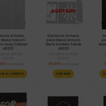
store Armario
Dartstore Armario
D
 Diana Unicorn
para Diana Unicorn
pa
ro Grey Cabinet
Darts modelo Teknik
Mae
46232
46020
arios Dianas
,
Armarios Dianas
,
Dianas
Dianas
68
€
68,88
€
7
Iva incluido
Iva incluido
DIR AL CARRITO
LEER MÁS
A