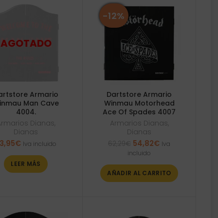
-12%
artstore Armario
Dartstore Armario
inmau Man Cave
Winmau Motorhead
4004.
Ace Of Spades 4007
Armarios Dianas
,
Armarios Dianas
,
Dianas
Dianas
El
El
3,95
€
54,82
€
62,29
€
Iva incluido
Iva
precio
precio
incluido
original
actual
LEER MÁS
era:
es:
AÑADIR AL CARRITO
62,29€.
54,82€.