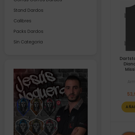
Stand Dardos
Calibres
Packs Dardos
Sin Categoria
Dartst
Dian
Miss
Arm
53,
AÑA