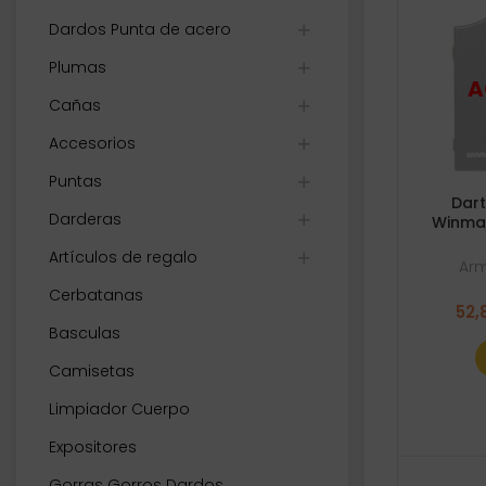
Dardos Punta de acero
Plumas
Cañas
Accesorios
Puntas
Dart
Darderas
Winmau
Artículos de regalo
Arm
Cerbatanas
52,
Basculas
Camisetas
Limpiador Cuerpo
Expositores
Gorras Gorros Dardos