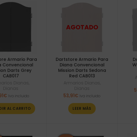
ore Armario Para
Dartstore Armario Para
D
a Convencional
Diana Convencional
W
ion Darts Grey
Mission Darts Sedona
CAB017
Red CAB013
arios Dianas
,
Armarios Dianas
,
Dianas
Dianas
5
91
€
53,91
€
Iva incluido
Iva incluido
DIR AL CARRITO
LEER MÁS