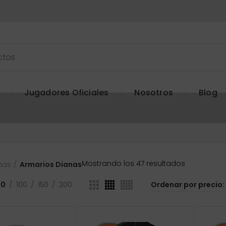
Jugadores Oficiales
Nosotros
Blog
Ordenado
Mostrando los 47 resultados
nas
Armarios Dianas
por
precio:
50
100
150
200
bajo
a
alto