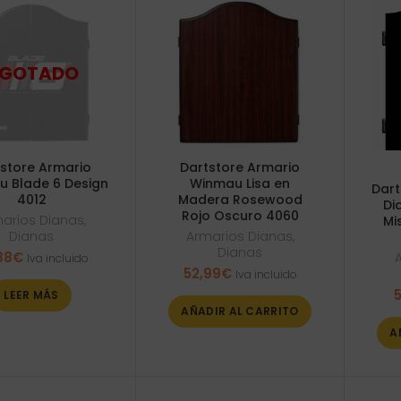
store Armario
Dartstore Armario
 Blade 6 Design
Winmau Lisa en
Dart
4012
Madera Rosewood
Di
Rojo Oscuro 4060
arios Dianas
,
Mi
Dianas
Armarios Dianas
,
Dianas
88
€
Iva incluido
52,99
€
Iva incluido
5
LEER MÁS
AÑADIR AL CARRITO
A