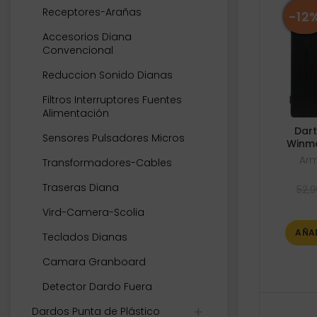
Receptores-Arañas
-12
Accesorios Diana
Convencional
Reduccion Sonido Dianas
Filtros Interruptores Fuentes
Alimentación
Dart
Sensores Pulsadores Micros
Winm
Arm
Transformadores-Cables
Traseras Diana
52,9
Vird-Camera-Scolia
AÑA
Teclados Dianas
Camara Granboard
Detector Dardo Fuera
Dardos Punta de Plástico