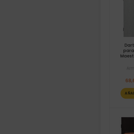
Dart
para
Maest
Arm
68,
AÑA