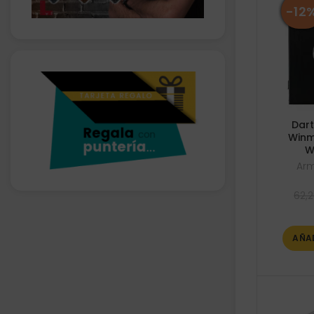
-12
Dart
Winm
W
Arm
62,2
AÑA