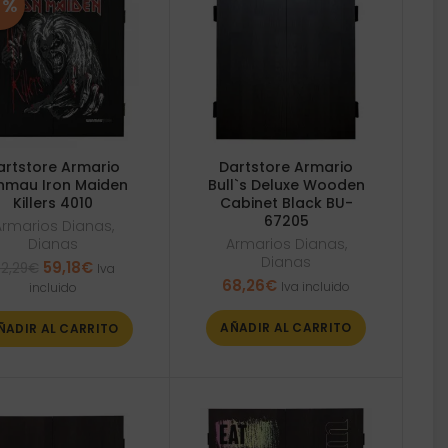
5%
artstore Armario
Dartstore Armario
nmau Iron Maiden
Bull`s Deluxe Wooden
Killers 4010
Cabinet Black BU-
67205
Armarios Dianas
,
Dianas
Armarios Dianas
,
Dianas
El
El
59,18
€
2,29
€
Iva
precio
precio
68,26
€
Iva incluido
incluido
original
actual
era:
es:
AÑADIR AL CARRITO
ÑADIR AL CARRITO
62,29€.
59,18€.