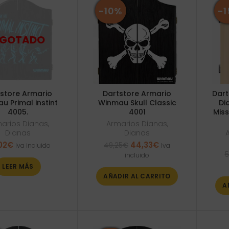
-10%
-
store Armario
Dartstore Armario
Dart
u Primal instint
Winmau Skull Classic
Di
4005.
4001
Miss
arios Dianas
,
Armarios Dianas
,
Dianas
Dianas
El
El
02
€
44,33
€
49,25
€
Iva incluido
Iva
precio
precio
5
incluido
original
actual
LEER MÁS
era:
es:
AÑADIR AL CARRITO
49,25€.
44,33€.
A