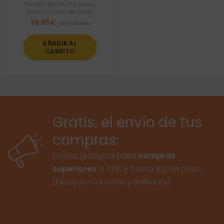
Dardos Bar Punta Acero
,
Dardos Punta de acero
39,95
€
Iva incluido
AÑADIR AL
CARRITO
Gratis, el envío de tus
compras:
Envíos gratuitos para
compras
superiores
a 75€ y hasta 1kg de peso.
(Excepto Canarias y Baleares)