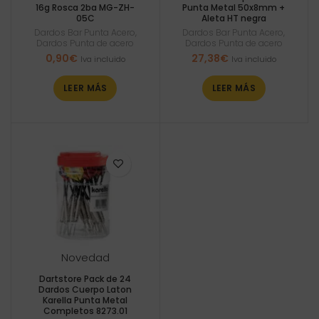
16g Rosca 2ba MG-ZH-
Punta Metal 50x8mm +
05C
Aleta HT negra
Dardos Bar Punta Acero
,
Dardos Bar Punta Acero
,
Dardos Punta de acero
Dardos Punta de acero
0,90
€
27,38
€
Iva incluido
Iva incluido
LEER MÁS
LEER MÁS
Novedad
Dartstore Pack de 24
Dardos Cuerpo Laton
Karella Punta Metal
Completos 8273.01