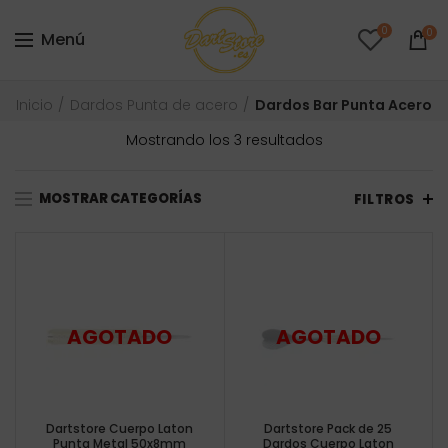
0
0
Menú
Inicio
Dardos Punta de acero
Dardos Bar Punta Acero
Ordenado
Mostrando los 3 resultados
por
precio:
MOSTRAR CATEGORÍAS
bajo
FILTROS
a
alto
Dartstore Cuerpo Laton
Dartstore Pack de 25
Punta Metal 50x8mm
Dardos Cuerpo Laton