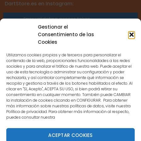
DartStore.es en Instagram:
Error validating access token:
Sessions for the user are not allowed
Gestionar el
because the user is not a confirmed
Consentimiento de las
user.
Cookies
Utilizamos cookies propias y de terceros para personalizar el
contenido de la web, proporcionarles funcionalidades a las redes
sociales y para analizar el tráfico de nuestra web. Puede aceptar el
uso de esta tecnología o administrar su configuración y poder
CONTACTO
rechazarla, y así controlar completamente qué información se
recopila y gestiona a través de los botones habilitados al efecto. Al
clicar en "Sí, Acepto", ACEPTA SU USO, si bien podrá retirar su
MENÚ PRINCIPAL
consentimiento en cualquier momento. También puede CAMBIAR
la instalación de cookies clicando en CONFIGURAR. Para obtener
más información sobre nuestras políticas de datos, visite nuestra
Política de privacidad. Para obtener más información al respecto,
MI CUENTA
puedes consultar nuestra
DOCUMENTACIÓN
ACEPTAR COOKIES