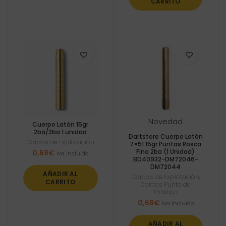
CARRITO
Novedad
Cuerpo Latón 15gr
2ba/2ba 1 unidad
Dartstore Cuerpo Latón
Dardos de Explotación
7×51 15gr Puntas Rosca
Fina 2ba (1 Unidad)
0,68
€
Iva incluido
BD40932-DM72046-
DM72044
AÑADIR AL
Dardos de Explotación
,
CARRITO
Dardos Punta de
Plástico
0,68
€
Iva incluido
AÑADIR AL