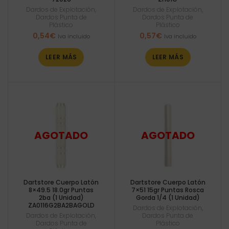
Dardos de Explotación
,
Dardos de Explotación
,
Dardos Punta de
Dardos Punta de
Plástico
Plástico
0,54
€
0,57
€
Iva incluido
Iva incluido
LEER MÁS
LEER MÁS
Dartstore Cuerpo Latón
Dartstore Cuerpo Latón
8×49.5 18.0gr Puntas
7×51 15gr Puntas Rosca
2ba (1 Unidad)
Gorda 1/4 (1 Unidad)
ZA0116G2BA2BAGOLD
Dardos de Explotación
,
Dardos de Explotación
,
Dardos Punta de
Dardos Punta de
Plástico