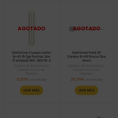
Dartstore Cuerpo Latón
Dartstore Pack 25
8×42 15.0gr Puntas 2ba
Dardos 8×49 Rosca 2ba
(1 Unidad) MG-ZB07B-3
4mm
Dardos de Explotación
,
Dardos de Explotación
,
Dardos Punta de
Dardos Punta de
Plástico
Plástico
0,82
€
20,36
€
Iva incluido
Iva incluido
LEER MÁS
LEER MÁS