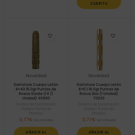
CARRITO
Novedad
Novedad
Dartstore Cuerpo Latón
Dartstore Cuerpo Latón
8×43 15.0gr Puntas de
8×5.1 16.0gr Puntas de
Rosca Gorda 1/4 (1
Rosca 2ba (1 Unidad)
Unidad) 40930
70033
Dardos de Explotación
,
Dardos de Explotación
,
Dardos Punta de
Dardos Punta de
Plástico
Plástico
0,77
€
0,77
€
Iva incluido
Iva incluido
AÑADIR AL
AÑADIR AL