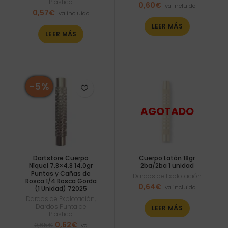
Plástico
0,60
€
Iva incluido
0,57
€
Iva incluido
LEER MÁS
LEER MÁS
-5%
Dartstore Cuerpo
Cuerpo Latón 18gr
Níquel 7.8×4.8 14.0gr
2ba/2ba 1 unidad
Puntas y Cañas de
Dardos de Explotación
Rosca 1/4 Rosca Gorda
0,64
€
Iva incluido
(1 Unidad) 72025
Dardos de Explotación
,
Dardos Punta de
LEER MÁS
Plástico
El
El
0,62
€
0,65
€
Iva