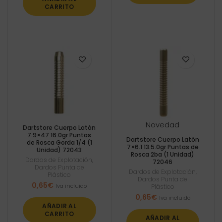
CARRITO
Novedad
Dartstore Cuerpo Latón
7.9×47 16.0gr Puntas
Dartstore Cuerpo Latón
de Rosca Gorda 1/4 (1
7×6.1 13.5.0gr Puntas de
Unidad) 72043
Rosca 2ba (1 Unidad)
Dardos de Explotación
,
72046
Dardos Punta de
Dardos de Explotación
,
Plástico
Dardos Punta de
0,65
€
Iva incluido
Plástico
0,65
€
Iva incluido
AÑADIR AL
CARRITO
AÑADIR AL