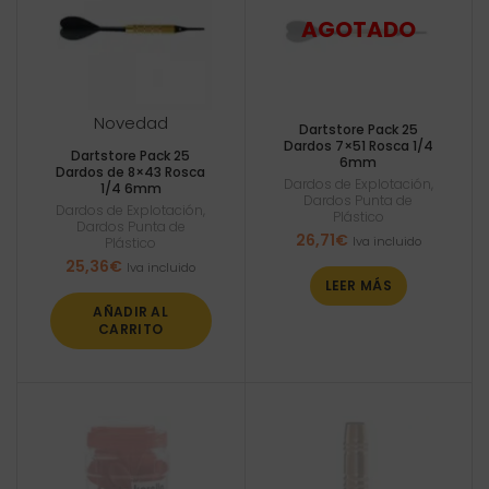
Novedad
Dartstore Pack 25
Dardos 7×51 Rosca 1/4
Dartstore Pack 25
6mm
Dardos de 8×43 Rosca
Dardos de Explotación
,
1/4 6mm
Dardos Punta de
Dardos de Explotación
,
Plástico
Dardos Punta de
26,71
€
Iva incluido
Plástico
25,36
€
Iva incluido
LEER MÁS
AÑADIR AL
CARRITO