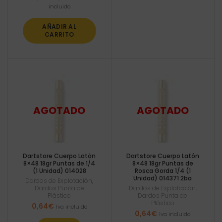
precio
precio
incluido
original
actual
era:
es:
AÑADIR AL
0,65€.
0,62€.
CARRITO
Dartstore Cuerpo Latón
Dartstore Cuerpo Latón
8×48 18gr Puntas de 1/4
8×48 18gr Puntas de
(1 Unidad) 014028
Rosca Gorda 1/4 (1
Unidad) 014371 2ba
Dardos de Explotación
,
Dardos Punta de
Dardos de Explotación
,
Plástico
Dardos Punta de
Plástico
0,64
€
Iva incluido
0,64
€
Iva incluido