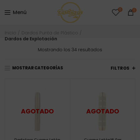
0
0
Menú
Inicio
Dardos Punta de Plástico
Dardos de Explotación
Ordenado
Mostrando los 34 resultados
por
precio:
MOSTRAR CATEGORÍAS
bajo
FILTROS
a
alto
Dartstore Cuerpo Latón
Cuerpo Latón16.0gr