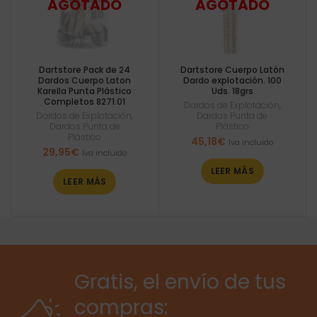
Dartstore Pack de 24
Dartstore Cuerpo Latón
Dardos Cuerpo Laton
Dardo explotación. 100
Karella Punta Plástico
Uds. 18grs
Completos 8271.01
Dardos de Explotación
,
Dardos de Explotación
,
Dardos Punta de
Dardos Punta de
Plástico
Plástico
45,18
€
Iva incluido
29,95
€
Iva incluido
LEER MÁS
LEER MÁS
Gratis, el envío de tus
compras: