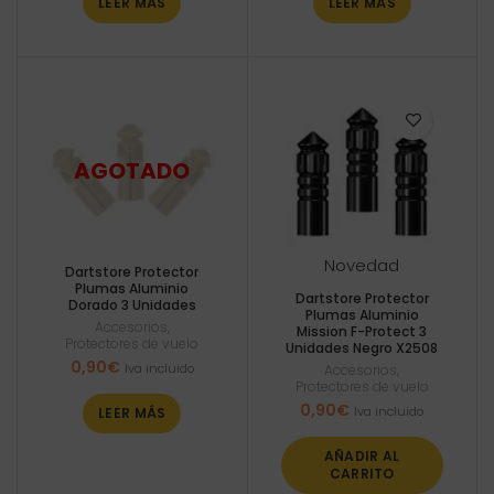
LEER MÁS
LEER MÁS
Novedad
Dartstore Protector
Plumas Aluminio
Dartstore Protector
Dorado 3 Unidades
Plumas Aluminio
Accesorios
,
Mission F-Protect 3
Protectores de vuelo
Unidades Negro X2508
0,90
€
Iva incluido
Accesorios
,
Protectores de vuelo
0,90
€
Iva incluido
LEER MÁS
AÑADIR AL
CARRITO