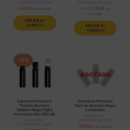
Protectores de vuelo
Protectores de vuelo
El
El
0,82
€
0,85
€
1,00
€
Iva incluido
Iva
precio
precio
incluido
original
actual
AÑADIR AL
era:
es:
CARRITO
AÑADIR AL
1,00€.
0,85€.
CARRITO
-12%
Dartstore Protector
Dartstore Protector
Plumas Aluminio
Plumas Aluminio Negro
Gildarts Negro Flight
3 Unidades
Protectors MG-PRO-BK
Accesorios
,
Accesorios
,
Protectores de vuelo
Protectores de vuelo
0,90
€
Iva incluido