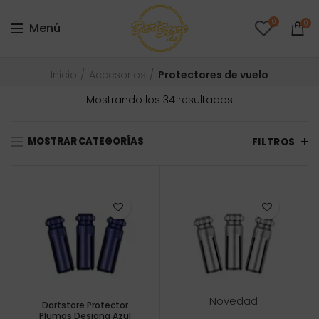
0
0
Menú
Inicio
Accesorios
Protectores de vuelo
Ordenado
Mostrando los 34 resultados
por
precio:
MOSTRAR CATEGORÍAS
bajo
FILTROS
a
alto
Novedad
Dartstore Protector
Plumas Designa Azul