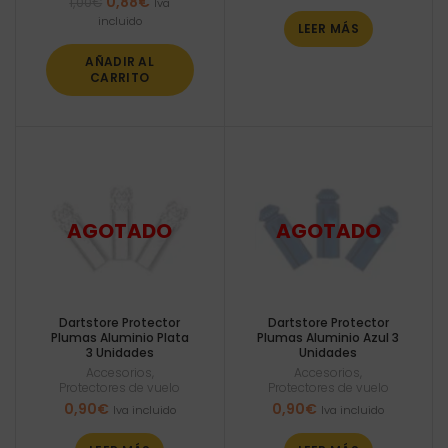
El
El
0,88
€
1,00
€
Iva
precio
precio
incluido
LEER MÁS
original
actual
era:
es:
AÑADIR AL
1,00€.
0,88€.
CARRITO
Dartstore Protector
Dartstore Protector
Plumas Aluminio Plata
Plumas Aluminio Azul 3
3 Unidades
Unidades
Accesorios
,
Accesorios
,
Protectores de vuelo
Protectores de vuelo
0,90
€
0,90
€
Iva incluido
Iva incluido