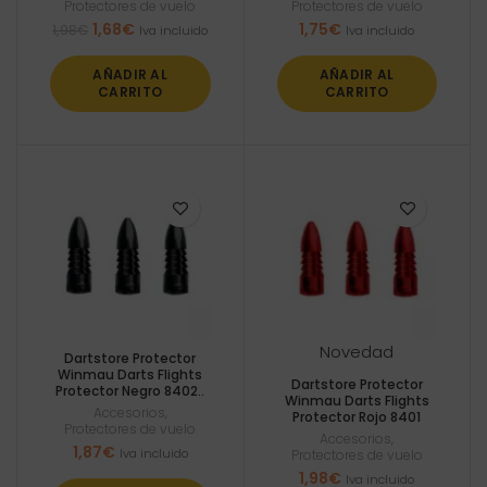
Protectores de vuelo
Protectores de vuelo
El
El
1,68
€
1,75
€
1,98
€
Iva incluido
Iva incluido
precio
precio
original
actual
AÑADIR AL
AÑADIR AL
era:
es:
CARRITO
CARRITO
1,98€.
1,68€.
Novedad
Dartstore Protector
Winmau Darts Flights
Dartstore Protector
Protector Negro 8402..
Winmau Darts Flights
Accesorios
,
Protector Rojo 8401
Protectores de vuelo
Accesorios
,
1,87
€
Iva incluido
Protectores de vuelo
1,98
€
Iva incluido