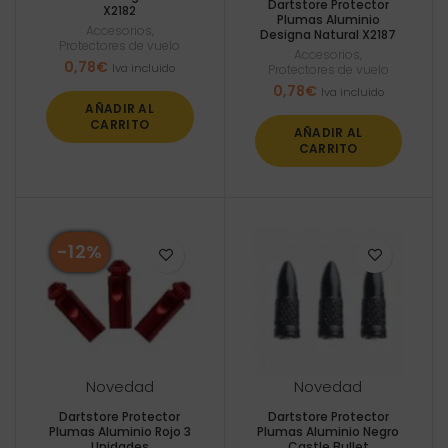
Dartstore Protector
X2182
Plumas Aluminio
Accesorios
,
Designa Natural X2187
Protectores de vuelo
Accesorios
,
0,78
€
Iva incluido
Protectores de vuelo
0,78
€
Iva incluido
AÑADIR AL
CARRITO
AÑADIR AL
CARRITO
-12%
Novedad
Novedad
Dartstore Protector
Dartstore Protector
Plumas Aluminio Rojo 3
Plumas Aluminio Negro
Unidades
Castle Bullet