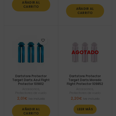
AÑADIR AL
CARRITO
AÑADIR AL
CARRITO
Dartstore Protector
Dartstore Protector
Target Darts Azul Flight
Target Darts Morado
Protector 109812
Flight Protector 109852
Accesorios
,
Accesorios
,
Protectores de vuelo
Protectores de vuelo
2,01
€
2,20
€
Iva incluido
Iva incluido
AÑADIR AL
LEER MÁS
CARRITO