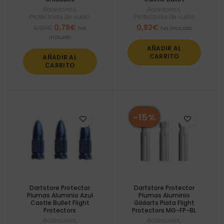
Accesorios
,
Accesorios
,
Protectores de vuelo
Protectores de vuelo
El
El
0,79
€
0,82
€
0,90
€
Iva
Iva incluido
precio
precio
incluido
original
actual
AÑADIR AL
era:
es:
CARRITO
AÑADIR AL
0,90€.
0,79€.
CARRITO
-15%
Dartstore Protector
Dartstore Protector
Plumas Aluminio Azul
Plumas Aluminio
Castle Bullet Flight
Gildarts Plata Flight
Protectors
Protectors MG-FP-BL
Accesorios
,
Accesorios
,