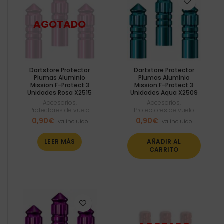
Dartstore Protector
Dartstore Protector
Plumas Aluminio
Plumas Aluminio
Mission F-Protect 3
Mission F-Protect 3
Unidades Rosa X2515
Unidades Aqua X2509
Accesorios
,
Accesorios
,
Protectores de vuelo
Protectores de vuelo
0,90
€
0,90
€
Iva incluido
Iva incluido
LEER MÁS
AÑADIR AL
CARRITO