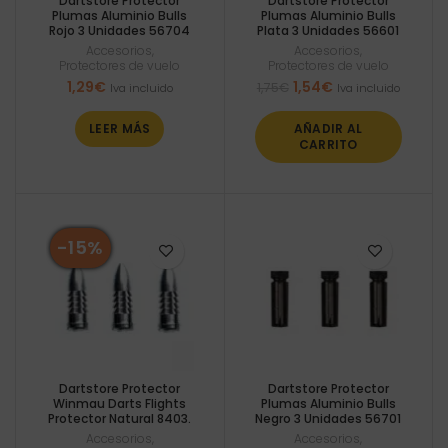
Dartstore Protector
Dartstore Protector
Plumas Aluminio Bulls
Plumas Aluminio Bulls
Rojo 3 Unidades 56704
Plata 3 Unidades 56601
Accesorios
,
Accesorios
,
Protectores de vuelo
Protectores de vuelo
El
El
1,29
€
1,54
€
1,75
€
Iva incluido
Iva incluido
precio
precio
original
actual
LEER MÁS
AÑADIR AL
era:
es:
CARRITO
1,75€.
1,54€.
-15%
Dartstore Protector
Dartstore Protector
Winmau Darts Flights
Plumas Aluminio Bulls
Protector Natural 8403.
Negro 3 Unidades 56701
Accesorios
,
Accesorios
,