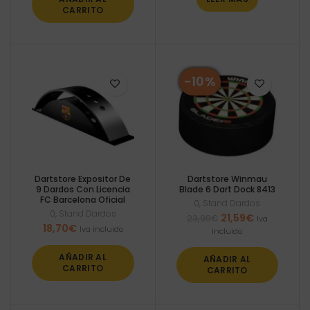
CARRITO
-10%
Dartstore Expositor De
Dartstore Winmau
9 Dardos Con Licencia
Blade 6 Dart Dock 8413
FC Barcelona Oficial
0
,
Stand Dardos
0
,
Stand Dardos
El
El
21,59
€
23,99
€
Iva
18,70
€
precio
precio
Iva incluido
incluido
original
actual
era:
es:
AÑADIR AL
AÑADIR AL
23,99€.
21,59€.
CARRITO
CARRITO