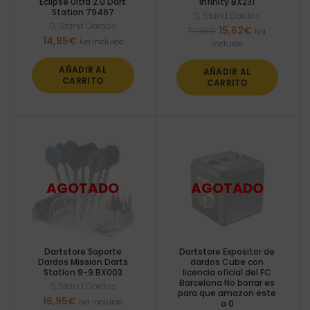
Eclipse Ultra 2.0 Dart
Infinity BX231
Station 79467
0
,
Stand Dardos
0
,
Stand Dardos
El
El
15,62
€
17,36
€
Iva
14,95
€
precio
precio
Iva incluido
incluido
original
actual
era:
es:
AÑADIR AL
AÑADIR AL
17,36€.
15,62€.
CARRITO
CARRITO
Dartstore Soporte
Dartstore Expositor de
Dardos Mission Darts
dardos Cube con
Station 9-9 BX003
licencia oficial del FC
Barcelona No borrar es
0
,
Stand Dardos
para que amazon este
16,95
€
Iva incluido
a 0