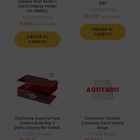
Dardos Shot Acrilic 1
8181
Darts Display Holder
0
,
Stand Dardos
SH-SM8162
10,00
€
Iva incluido
0
,
Stand Dardos
9,50
€
Iva incluido
AÑADIR AL
CARRITO
AÑADIR AL
CARRITO
Dartstore Soporte Para
Dartstore Trinidad
Dardos Bulls Big-S
Concrete Darts Stand
Darts Display BU-69908
Beige
0
,
Stand Dardos
0
,
Stand Dardos