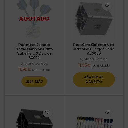
Dartstore Soporte
Dartstore Sistema Mod
Dardos Mission Darts
Stan Silver Target Darts
Cube Para 3 Dardos
460009
BX002
0
,
Stand Dardos
0
,
Stand Dardos
11,95
€
Iva incluido
11,95
€
Iva incluido
AÑADIR AL
LEER MÁS
CARRITO