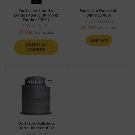
Dartstore Soporte
Dartstore Darts Hub
Dardos Karella Ultimo 12
Winmau 8661
Dardos 8011.01
0
,
Stand Dardos
0
,
Stand Dardos
42,29
€
Iva incluido
35,58
€
Iva incluido
LEER MÁS
AÑADIR AL
CARRITO
Dartstore Bulls Iron
Darts Holder 69902
0
,
Stand Dardos