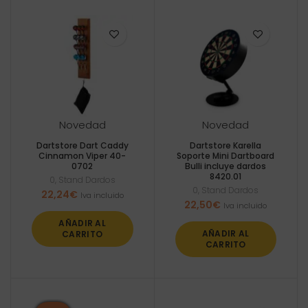
Novedad
Novedad
Dartstore Dart Caddy
Dartstore Karella
Cinnamon Viper 40-
Soporte Mini Dartboard
0702
Bulli incluye dardos
8420.01
0
,
Stand Dardos
0
,
Stand Dardos
22,24
€
Iva incluido
22,50
€
Iva incluido
AÑADIR AL
AÑADIR AL
CARRITO
CARRITO