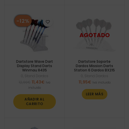
-12%
Dartstore Wave Dart
Dartstore Soporte
Display Stand Darts
Dardos Mission Darts
Winmau 8435
Station 6 Dardos BX215
0
,
Stand Dardos
0
,
Stand Dardos
El
El
11,43
€
11,95
€
12,99
€
Iva
Iva incluido
precio
precio
incluido
original
actual
LEER MÁS
era:
es:
AÑADIR AL
12,99€.
11,43€.
CARRITO