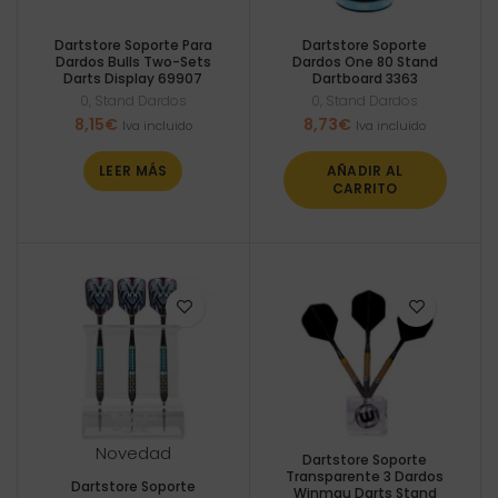
Dartstore Soporte Para
Dartstore Soporte
Dardos Bulls Two-Sets
Dardos One 80 Stand
Darts Display 69907
Dartboard 3363
0
,
Stand Dardos
0
,
Stand Dardos
8,15
€
8,73
€
Iva incluido
Iva incluido
LEER MÁS
AÑADIR AL
CARRITO
Novedad
Dartstore Soporte
Transparente 3 Dardos
Dartstore Soporte
Winmau Darts Stand