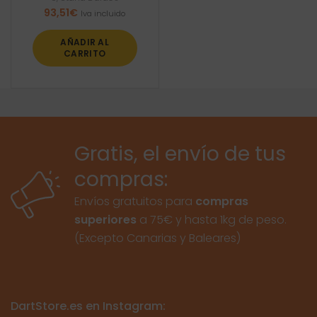
93,51
€
Iva incluido
AÑADIR AL
CARRITO
Gratis, el envío de tus
compras:
Envíos gratuitos para
compras
superiores
a 75€ y hasta 1kg de peso.
(Excepto Canarias y Baleares)
DartStore.es en Instagram: