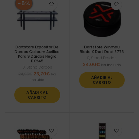
-5%
Dartstore Expositor De
Dartstore Winmau
Dardos Caliburn Acrílico
Blade X Dart Dock 8773
Para 9 Dardos Negro
0
,
Stand Dardos
BX245
24,00
€
Iva incluido
0
,
Stand Dardos
El
El
23,70
€
24,95
€
Iva
AÑADIR AL
precio
precio
incluido
CARRITO
original
actual
era:
es:
AÑADIR AL
24,95€.
23,70€.
CARRITO