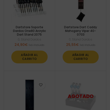
Dartstore Soporte
Dartstore Dart Caddy
Dardos One80 Arcrylic
Mahogany Viper 40-
Dart Stand 2075
0703
0
,
Stand Dardos
0
,
Stand Dardos
24,90
€
25,55
€
Iva incluido
Iva incluido
AÑADIR AL
AÑADIR AL
CARRITO
CARRITO