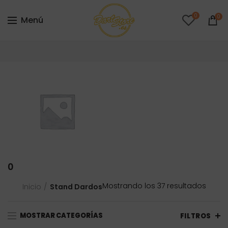
0
0
Menú
0
Orde
Mostrando los 37 resultados
Inicio
Stand Dardos
por
precio
MOSTRAR CATEGORÍAS
bajo
FILTROS
a