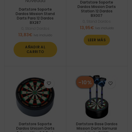
Novedad
Dartstore Soporte
Dardos Mission Darts
Dartstore Soporte
Station 12 Dardos
Dardos Mission Stand
BX007
Darts Para 12 Dardos
0
,
Stand Dardos
BX287
13,95
€
Iva incluido
0
,
Stand Dardos
13,83
€
Iva incluido
LEER MÁS
AÑADIR AL
CARRITO
-10%
Dartstore Soporte
Dartstore Base Dardos
Dardos Unicorn Darts
Mission Darts Samurai