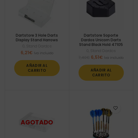
Dartstore 3 Hole Darts
Dartstore Soporte
Display Stand Harrows
Dardos Unicorn Darts
Stand Black Hold 47105
0
,
Stand Dardos
0
,
Stand Dardos
6,21
€
Iva incluido
El
El
6,51
€
7,40
€
Iva incluido
precio
precio
AÑADIR AL
original
actual
AÑADIR AL
CARRITO
era:
es:
CARRITO
7,40€.
6,51€.