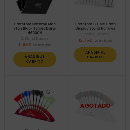
Dartstore Sistema Mod
Dartstore 12 Hole Darts
Stan Black Target Darts
Display Stand Harrows
460004
0
,
Stand Dardos
0
,
Stand Dardos
12,75
€
Iva incluido
11,95
€
Iva incluido
AÑADIR AL
AÑADIR AL
CARRITO
CARRITO