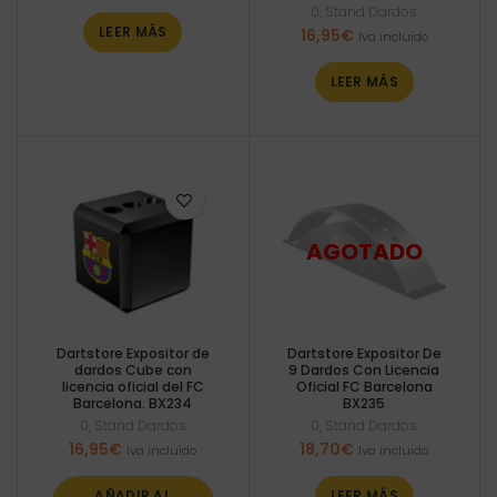
0
,
Stand Dardos
LEER MÁS
16,95
€
Iva incluido
LEER MÁS
Dartstore Expositor de
Dartstore Expositor De
dardos Cube con
9 Dardos Con Licencia
licencia oficial del FC
Oficial FC Barcelona
Barcelona. BX234
BX235
0
,
Stand Dardos
0
,
Stand Dardos
16,95
€
18,70
€
Iva incluido
Iva incluido
AÑADIR AL
LEER MÁS