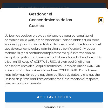
Error validating access token:
Sessions for the user are not allowed
Gestionar el
because the user is not a confirmed
Consentimiento de las
user.
Cookies
Utilizamos cookies propias y de terceros para personalizar el
contenido de la web, proporcionarles funcionalidades a las redes
sociales y para analizar el tráfico de nuestra web. Puede aceptar el
uso de esta tecnología o administrar su configuración y poder
CONTACTO
rechazarla, y así controlar completamente qué información se
recopila y gestiona a través de los botones habilitados al efecto. Al
clicar en "Sí, Acepto", ACEPTA SU USO, si bien podrá retirar su
MENÚ PRINCIPAL
consentimiento en cualquier momento. También puede CAMBIAR
la instalación de cookies clicando en CONFIGURAR. Para obtener
más información sobre nuestras políticas de datos, visite nuestra
Política de privacidad. Para obtener más información al respecto,
MI CUENTA
puedes consultar nuestra
DOCUMENTACIÓN
ACEPTAR COOKIES
DENEGADO