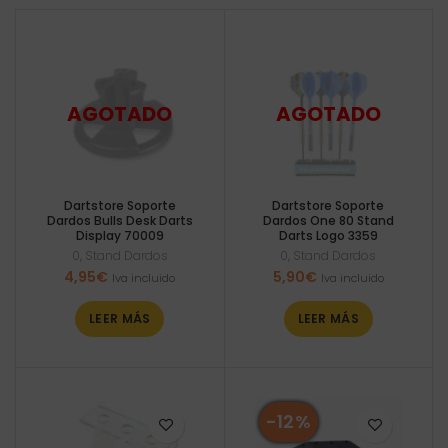
alto
Dartstore Soporte
Dartstore Soporte
Dardos Bulls Desk Darts
Dardos One 80 Stand
Display 70009
Darts Logo 3359
0
,
Stand Dardos
0
,
Stand Dardos
4,95
€
5,90
€
Iva incluido
Iva incluido
LEER MÁS
LEER MÁS
-12%