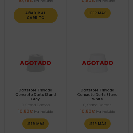
10,75
€
10,80
€
Iva incluido
Iva incluido
AÑADIR AL
LEER MÁS
CARRITO
Dartstore Trinidad
Dartstore Trinidad
Concrete Darts Stand
Concrete Darts Stand
Gray
White
0
,
Stand Dardos
0
,
Stand Dardos
10,80
€
10,80
€
Iva incluido
Iva incluido
LEER MÁS
LEER MÁS