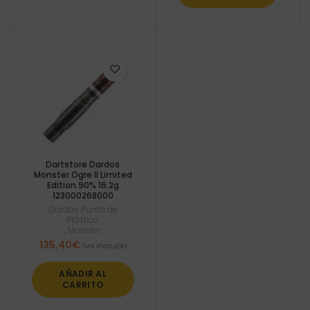
Dartstore Dardos
Monster Ogre II Limited
Edition 90% 16.2g
123000268000
Dardos Punta de
Plástico
,
Monster
135,40
€
Iva incluido
AÑADIR AL
CARRITO