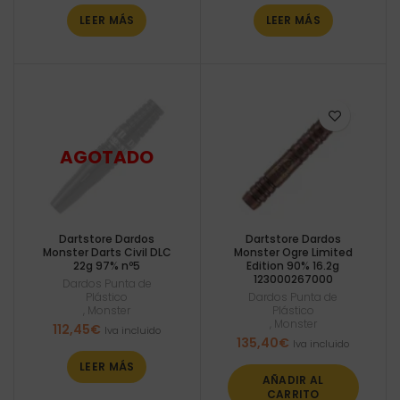
LEER MÁS
LEER MÁS
Dartstore Dardos
Dartstore Dardos
Monster Darts Civil DLC
Monster Ogre Limited
22g 97% nº5
Edition 90% 16.2g
123000267000
Dardos Punta de
Plástico
Dardos Punta de
,
Monster
Plástico
,
Monster
112,45
€
Iva incluido
135,40
€
Iva incluido
LEER MÁS
AÑADIR AL
CARRITO