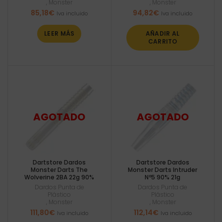
,
Monster
,
Monster
85,18
€
94,82
€
Iva incluido
Iva incluido
LEER MÁS
AÑADIR AL
CARRITO
Dartstore Dardos
Dartstore Dardos
Monster Darts The
Monster Darts Intruder
Wolverine 2BA 22g 90%
Nº5 90% 21g
Dardos Punta de
Dardos Punta de
Plástico
Plástico
,
Monster
,
Monster
111,80
€
112,14
€
Iva incluido
Iva incluido