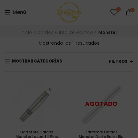
0
0
Menú
Inicio
Dardos Punta de Plástico
Monster
Ordenado
Mostrando los 11 resultados
por
precio:
MOSTRAR CATEGORÍAS
bajo
FILTROS
a
alto
Dartstore Dardos
Dartstore Dardos
Monster Leveret II Plus
Monster Darts Raijin 18g