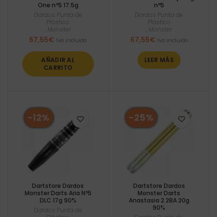
One nº5 17.5g
nº5
Dardos Punta de
Dardos Punta de
Plástico
Plástico
,
Monster
,
Monster
67,55
€
67,55
€
Iva incluido
Iva incluido
AÑADIR AL
LEER MÁS
CARRITO
-12%
-25%
Dartstore Dardos
Dartstore Dardos
Monster Darts Aria Nº5
Monster Darts
DLC 17g 90%
Anastasia 2 2BA 20g
90%
Dardos Punta de