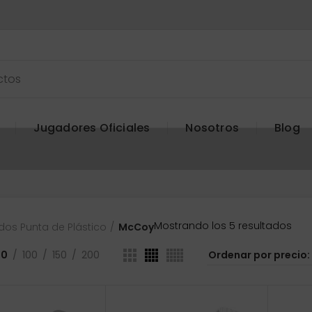
Jugadores Oficiales
Nosotros
Blog
Ord
Mostrando los 5 resultados
dos Punta de Plástico
McCoy
por
prec
50
100
150
200
baj
a
alto