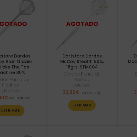
tstore Dardos
Dartstore Dardos
D
y Alan Glazier
McCoy Stealth 90%.
McC
icks The Ton
18grs. STMC04
achine 80%
Dardos Punta de
dos Punta de
Plástico
Plástico
,
McCoy
,
McCoy
35,89
€
3
Iva incluido
90
€
Iva incluido
LEER MÁS
LEER MÁS