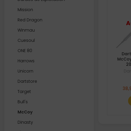
Mission
Red Dragon
Winmau
Cuesoul
ONE 80
Dar
McCoy
Harrows
2
Unicorn
Dar
Dartstore
38,
Target
Bull's
McCoy
Dinasty