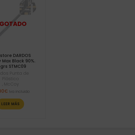
tstore DARDOS
 Max Black 90%.
0grs STMC09
dos Punta de
Plástico
,
McCoy
90
€
Iva incluido
LEER MÁS