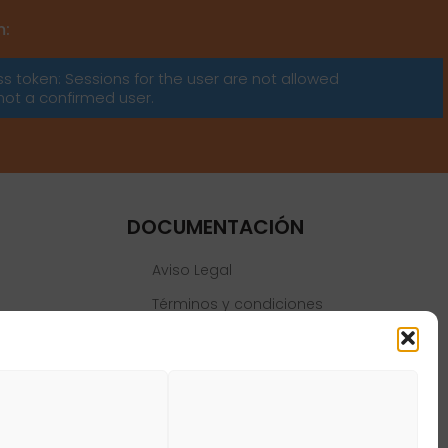
m:
ss token: Sessions for the user are not allowed
not a confirmed user.
DOCUMENTACIÓN
Aviso Legal
Términos y condiciones
Política de privacidad
Política de cookies