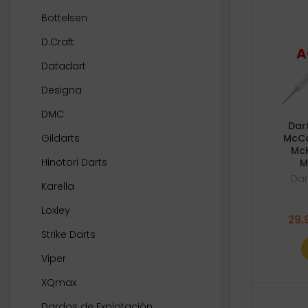
Bottelsen
D.Craft
Datadart
Designa
DMC
Dar
Gildarts
McCo
McK
Hinotori Darts
M
Dar
Karella
Loxley
29,
Strike Darts
Viper
XQmax
Dardos de Explotación