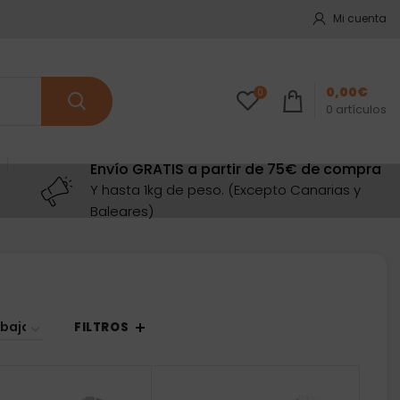
Mi cuenta
0,00
€
0
0
artículos
Envío GRATIS a partir de 75€ de compra
Y hasta 1kg de peso. (Excepto Canarias y
Baleares)
enado
io:
FILTROS
o