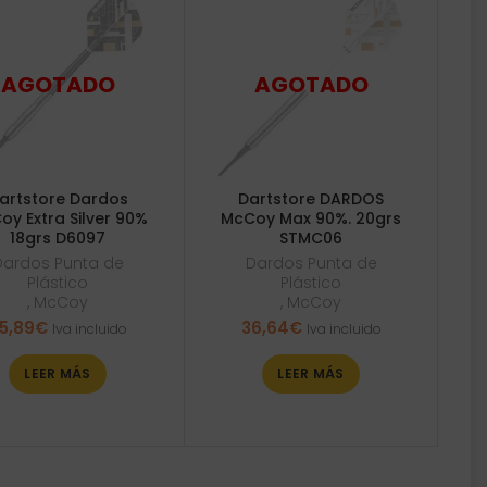
artstore Dardos
Dartstore DARDOS
oy Extra Silver 90%
McCoy Max 90%. 20grs
18grs D6097
STMC06
Dardos Punta de
Dardos Punta de
Plástico
Plástico
,
McCoy
,
McCoy
5,89
€
36,64
€
Iva incluido
Iva incluido
LEER MÁS
LEER MÁS