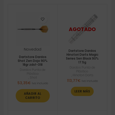
Novedad
Dartstore Dardos
Hinotori Darts Magic
Dartstore Dardos
Series Sen Black 90%
Shot Zen Dojo 90%
17.5g
18gr zdsf-318
Dardos Punta de
Dardos Punta de
Plástico
Plástico
,
Hinotori Darts
,
Shot
113,77
€
Iva incluido
53,35
€
Iva incluido
LEER MÁS
AÑADIR AL
CARRITO