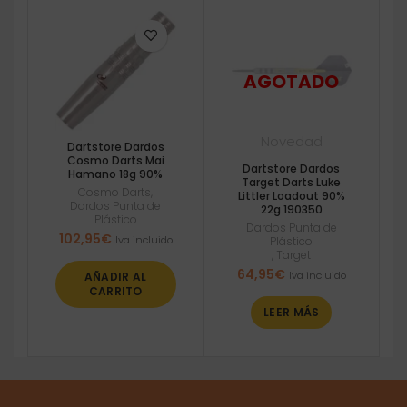
Novedad
Dartstore Dardos
Cosmo Darts Mai
Dartstore Dardos
Hamano 18g 90%
Target Darts Luke
Cosmo Darts
,
Littler Loadout 90%
Dardos Punta de
22g 190350
Plástico
Dardos Punta de
102,95
€
Iva incluido
Plástico
,
Target
64,95
€
Iva incluido
AÑADIR AL
CARRITO
LEER MÁS