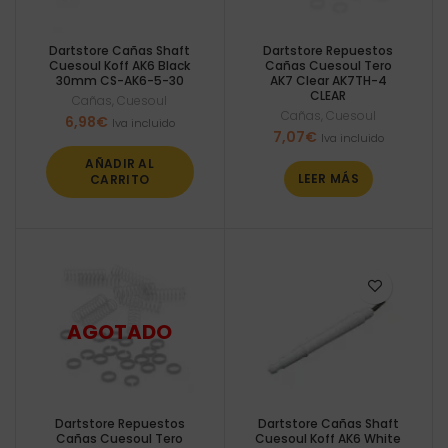
Dartstore Cañas Shaft
Dartstore Repuestos
Cuesoul Koff AK6 Black
Cañas Cuesoul Tero
30mm CS-AK6-5-30
AK7 Clear AK7TH-4
CLEAR
Cañas
,
Cuesoul
Cañas
,
Cuesoul
6,98
€
Iva incluido
7,07
€
Iva incluido
AÑADIR AL
LEER MÁS
CARRITO
Dartstore Repuestos
Dartstore Cañas Shaft
Cañas Cuesoul Tero
Cuesoul Koff AK6 White