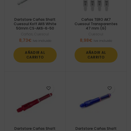
Dartstore Cañas Shaft
Cañas TERO AK7
Cuesoul Koff AK6 White
Cuesoul Transparentes
50mm CS-AK6-6-50
47 mm (G)
Cañas
,
Cuesoul
Cuesoul
8,73
€
8,98
€
Iva incluido
Iva incluido
AÑADIR AL
AÑADIR AL
CARRITO
CARRITO
Dartstore Cañas Shaft
Dartstore Cañas Shaft