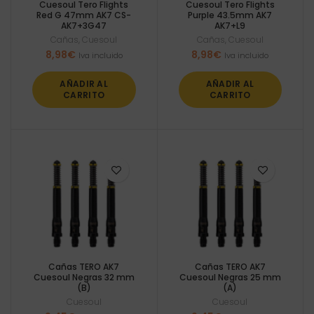
Cuesoul Tero Flights
Cuesoul Tero Flights
Red G 47mm AK7 CS-
Purple 43.5mm AK7
AK7+3G47
AK7+L9
Cañas
,
Cuesoul
Cañas
,
Cuesoul
8,98
€
8,98
€
Iva incluido
Iva incluido
AÑADIR AL
AÑADIR AL
CARRITO
CARRITO
Cañas TERO AK7
Cañas TERO AK7
Cuesoul Negras 32 mm
Cuesoul Negras 25 mm
(B)
(A)
Cuesoul
Cuesoul