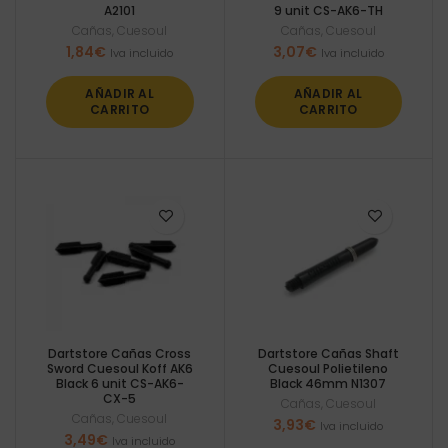
A2101
9 unit CS-AK6-TH
Cañas
,
Cuesoul
Cañas
,
Cuesoul
1,84
€
3,07
€
Iva incluido
Iva incluido
AÑADIR AL
AÑADIR AL
CARRITO
CARRITO
Dartstore Cañas Cross
Dartstore Cañas Shaft
Sword Cuesoul Koff AK6
Cuesoul Polietileno
Black 6 unit CS-AK6-
Black 46mm N1307
CX-5
Cañas
,
Cuesoul
Cañas
,
Cuesoul
3,93
€
Iva incluido
3,49
€
Iva incluido