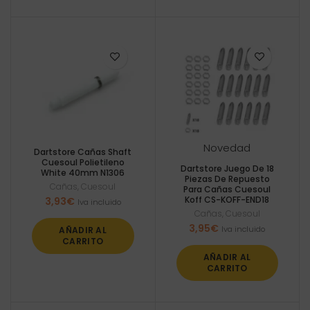
Novedad
Dartstore Cañas Shaft
Cuesoul Polietileno
Dartstore Juego De 18
White 40mm N1306
Piezas De Repuesto
Cañas
,
Cuesoul
Para Cañas Cuesoul
Koff CS-KOFF-END18
3,93
€
Iva incluido
Cañas
,
Cuesoul
3,95
€
Iva incluido
AÑADIR AL
CARRITO
AÑADIR AL
CARRITO