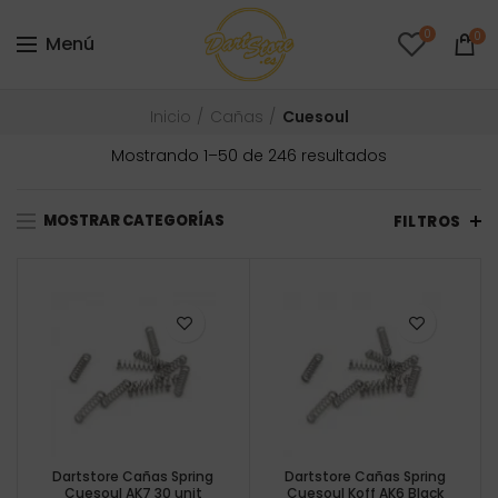
0
0
Menú
Inicio
Cañas
Cuesoul
Ordenado
Mostrando 1–50 de 246 resultados
por
precio:
MOSTRAR CATEGORÍAS
bajo
FILTROS
a
alto
Dartstore Cañas Spring
Dartstore Cañas Spring
Cuesoul AK7 30 unit
Cuesoul Koff AK6 Black