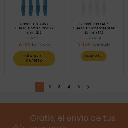
Cañas TERO AK7
Cañas TERO AK7
Cuesoul Azul Claro 37
Cuesoul Transparentes
mm (D)
25 mm (A)
Cuesoul
Cuesoul
9,45
€
9,45
€
Iva incluido
Iva incluido
AÑADIR AL
LEER MÁS
CARRITO
1
2
3
4
5
Gratis, el envío de tus