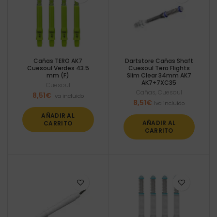
Cañas TERO AK7
Dartstore Cañas Shaft
Cuesoul Verdes 43.5
Cuesoul Tero Flights
mm (F)
Slim Clear 34mm AK7
AK7+7XC35
Cuesoul
Cañas
,
Cuesoul
8,51
€
Iva incluido
8,51
€
Iva incluido
AÑADIR AL
AÑADIR AL
CARRITO
CARRITO