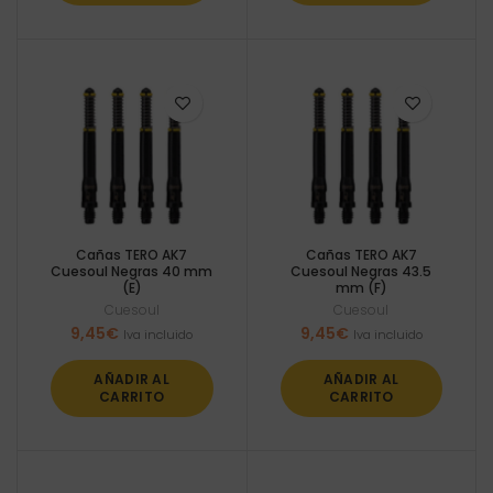
Cañas TERO AK7
Cañas TERO AK7
Cuesoul Negras 40 mm
Cuesoul Negras 43.5
(E)
mm (F)
Cuesoul
Cuesoul
9,45
€
9,45
€
Iva incluido
Iva incluido
AÑADIR AL
AÑADIR AL
CARRITO
CARRITO