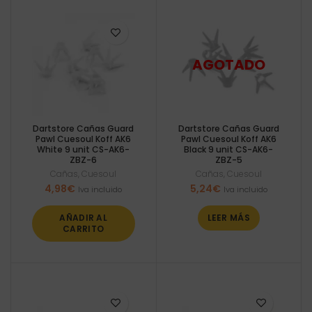
Dartstore Cañas Guard
Dartstore Cañas Guard
Pawl Cuesoul Koff AK6
Pawl Cuesoul Koff AK6
White 9 unit CS-AK6-
Black 9 unit CS-AK6-
ZBZ-6
ZBZ-5
Cañas
,
Cuesoul
Cañas
,
Cuesoul
4,98
€
5,24
€
Iva incluido
Iva incluido
AÑADIR AL
LEER MÁS
CARRITO