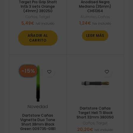
Target Pro Grip Shaft
Anodised Negra
Intb 3 sets Orange
Mediana (35mm)
(41mm) 380250
CHS1364
Cañas
,
Target
Aluminio
,
Cañas
5,49
€
1,24
€
Iva incluido
Iva incluido
AÑADIR AL
LEER MÁS
CARRITO
-15%
Novedad
Dartstore Cañas
Target Heli Ti Black
Dartstore Cañas
Short 32mm 380050
Vignette Duo Tone
Cañas
,
Target
Short 38mm Black
Green 009735-01B1
20,20
€
Iva incluido