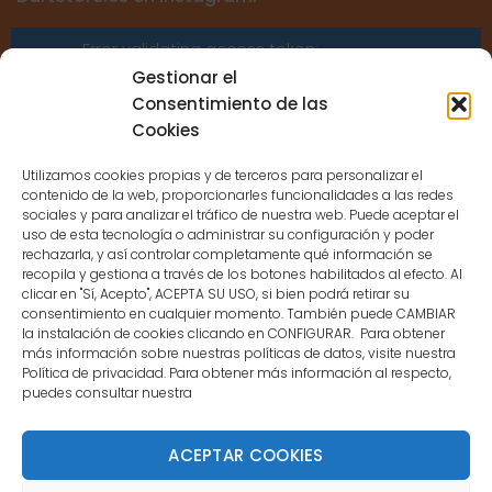
Error validating access token:
Sessions for the user are not allowed
Gestionar el
because the user is not a confirmed
Consentimiento de las
user.
Cookies
Utilizamos cookies propias y de terceros para personalizar el
contenido de la web, proporcionarles funcionalidades a las redes
sociales y para analizar el tráfico de nuestra web. Puede aceptar el
uso de esta tecnología o administrar su configuración y poder
CONTACTO
rechazarla, y así controlar completamente qué información se
recopila y gestiona a través de los botones habilitados al efecto. Al
clicar en "Sí, Acepto", ACEPTA SU USO, si bien podrá retirar su
MENÚ PRINCIPAL
consentimiento en cualquier momento. También puede CAMBIAR
la instalación de cookies clicando en CONFIGURAR. Para obtener
más información sobre nuestras políticas de datos, visite nuestra
Política de privacidad. Para obtener más información al respecto,
MI CUENTA
puedes consultar nuestra
DOCUMENTACIÓN
ACEPTAR COOKIES