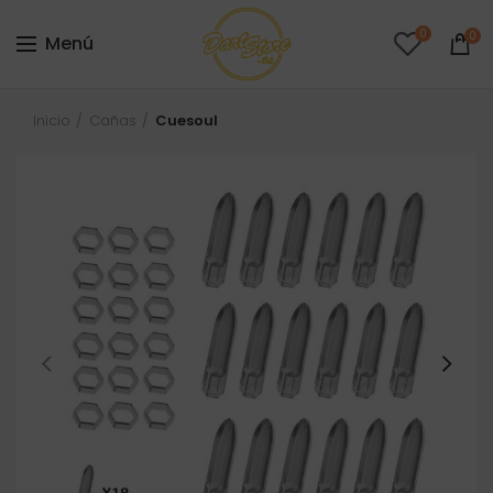
0
0
Menú
Inicio
Cañas
Cuesoul