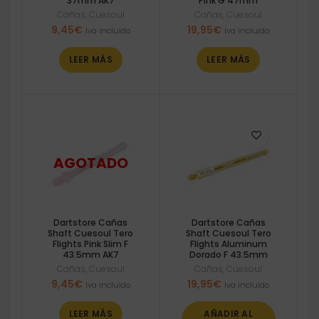
37mm AK7
Pink G 47mm
Cañas
,
Cuesoul
Cañas
,
Cuesoul
9,45
€
19,95
€
Iva incluido
Iva incluido
LEER MÁS
LEER MÁS
Dartstore Cañas
Dartstore Cañas
Shaft Cuesoul Tero
Shaft Cuesoul Tero
Flights Pink Slim F
Flights Aluminum
43.5mm AK7
Dorado F 43.5mm
Cañas
,
Cuesoul
Cañas
,
Cuesoul
9,45
€
19,95
€
Iva incluido
Iva incluido
LEER MÁS
AÑADIR AL