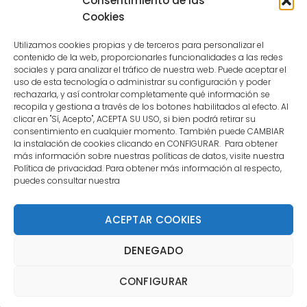
Consentimiento de las
user.
Cookies
Utilizamos cookies propias y de terceros para personalizar el
contenido de la web, proporcionarles funcionalidades a las redes
sociales y para analizar el tráfico de nuestra web. Puede aceptar el
uso de esta tecnología o administrar su configuración y poder
CONTACTO
rechazarla, y así controlar completamente qué información se
recopila y gestiona a través de los botones habilitados al efecto. Al
clicar en "Sí, Acepto", ACEPTA SU USO, si bien podrá retirar su
MENÚ PRINCIPAL
consentimiento en cualquier momento. También puede CAMBIAR
la instalación de cookies clicando en CONFIGURAR. Para obtener
más información sobre nuestras políticas de datos, visite nuestra
Política de privacidad. Para obtener más información al respecto,
MI CUENTA
puedes consultar nuestra
DOCUMENTACIÓN
ACEPTAR COOKIES
DENEGADO
Copyright 2021 DartStore - Todos los derechos
CONFIGURAR
reservados. | La Mejor Tienda de Dardos y Dianas de
Madrid DartStore