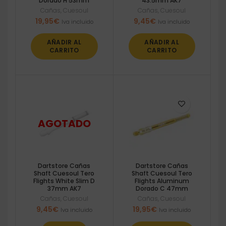
Dorado H 53mm
43.5mm AK7
Cañas
,
Cuesoul
Cañas
,
Cuesoul
19,95
€
9,45
€
Iva incluido
Iva incluido
AÑADIR AL
AÑADIR AL
CARRITO
CARRITO
Dartstore Cañas
Dartstore Cañas
Shaft Cuesoul Tero
Shaft Cuesoul Tero
Flights White Slim D
Flights Aluminum
37mm AK7
Dorado C 47mm
Cañas
,
Cuesoul
Cañas
,
Cuesoul
9,45
€
19,95
€
Iva incluido
Iva incluido