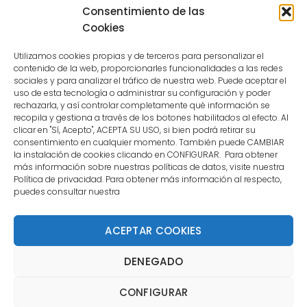
because the user is not a confirmed
Consentimiento de las
user.
Cookies
Utilizamos cookies propias y de terceros para personalizar el
contenido de la web, proporcionarles funcionalidades a las redes
sociales y para analizar el tráfico de nuestra web. Puede aceptar el
uso de esta tecnología o administrar su configuración y poder
CONTACTO
rechazarla, y así controlar completamente qué información se
recopila y gestiona a través de los botones habilitados al efecto. Al
clicar en "Sí, Acepto", ACEPTA SU USO, si bien podrá retirar su
MENÚ PRINCIPAL
consentimiento en cualquier momento. También puede CAMBIAR
la instalación de cookies clicando en CONFIGURAR. Para obtener
más información sobre nuestras políticas de datos, visite nuestra
Política de privacidad. Para obtener más información al respecto,
MI CUENTA
puedes consultar nuestra
DOCUMENTACIÓN
ACEPTAR COOKIES
DENEGADO
Copyright 2021 DartStore - Todos los derechos
CONFIGURAR
reservados. | La Mejor Tienda de Dardos y Dianas de
Madrid DartStore