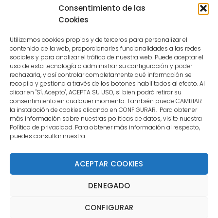
because the user is not a confirmed
Consentimiento de las
user.
Cookies
Utilizamos cookies propias y de terceros para personalizar el
contenido de la web, proporcionarles funcionalidades a las redes
sociales y para analizar el tráfico de nuestra web. Puede aceptar el
uso de esta tecnología o administrar su configuración y poder
CONTACTO
rechazarla, y así controlar completamente qué información se
recopila y gestiona a través de los botones habilitados al efecto. Al
clicar en "Sí, Acepto", ACEPTA SU USO, si bien podrá retirar su
MENÚ PRINCIPAL
consentimiento en cualquier momento. También puede CAMBIAR
la instalación de cookies clicando en CONFIGURAR. Para obtener
más información sobre nuestras políticas de datos, visite nuestra
Política de privacidad. Para obtener más información al respecto,
MI CUENTA
puedes consultar nuestra
DOCUMENTACIÓN
ACEPTAR COOKIES
DENEGADO
Copyright 2021 DartStore - Todos los derechos
CONFIGURAR
reservados. | La Mejor Tienda de Dardos y Dianas de
Madrid DartStore