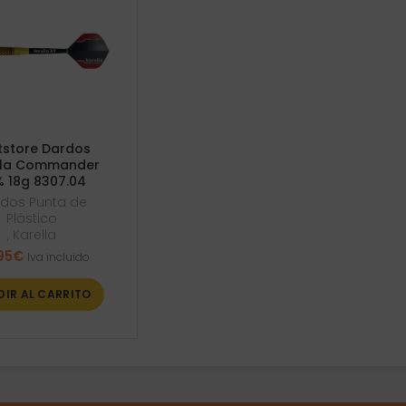
tstore Dardos
lla Commander
 18g 8307.04
dos Punta de
Plástico
,
Karella
95
€
Iva incluido
DIR AL CARRITO