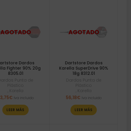
artstore Dardos
Dartstore Dardos
lla Fighter 90% 20g
Karella SuperDrive 90%
8305.01
18g 8312.01
Dardos Punta de
Dardos Punta de
Plástico
Plástico
,
Karella
,
Karella
3,75
€
56,18
€
Iva incluido
Iva incluido
LEER MÁS
LEER MÁS