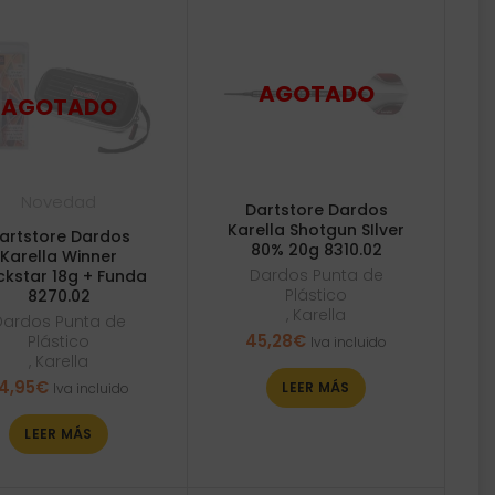
Novedad
Dartstore Dardos
Karella Shotgun SIlver
artstore Dardos
80% 20g 8310.02
Karella Winner
Dardos Punta de
ckstar 18g + Funda
Plástico
8270.02
,
Karella
Dardos Punta de
45,28
€
Plástico
Iva incluido
,
Karella
4,95
€
LEER MÁS
Iva incluido
LEER MÁS