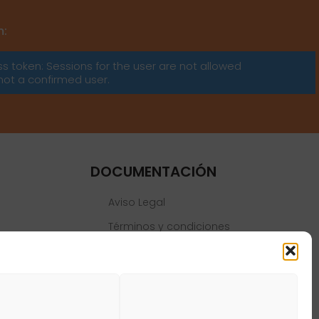
m:
ss token: Sessions for the user are not allowed
not a confirmed user.
DOCUMENTACIÓN
Aviso Legal
Términos y condiciones
Política de privacidad
Política de cookies