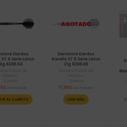
tstore Dardos
Dartstore Dardos
 XT 4 Serie Laton
Karella XT 6 Serie Laton
D
0g 8286.04
21g 8286.06
dos Punta de
Dardos Punta de
Bla
Plástico
Plástico
,
Karella
,
Karella
95
€
17,95
€
Iva incluido
Iva incluido
2
DIR AL CARRITO
LEER MÁS