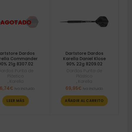
artstore Dardos
Dartstore Dardos
rella Commander
Karella Daniel Klose
90% 21g 8307.02
90% 22g 8209.02
Dardos Punta de
Dardos Punta de
Plástico
Plástico
,
Karella
,
Karella
6,74
€
69,95
€
Iva incluido
Iva incluido
LEER MÁS
AÑADIR AL CARRITO