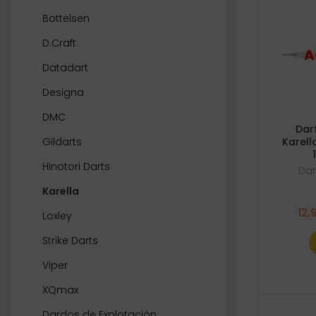
Bottelsen
D.Craft
Datadart
Designa
DMC
Dar
Gildarts
Karell
Hinotori Darts
Dar
Karella
12,
Loxley
Strike Darts
Viper
XQmax
Dardos de Explotación