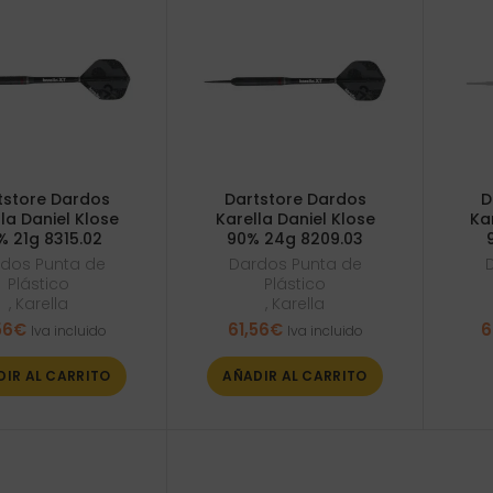
tstore Dardos
Dartstore Dardos
D
la Daniel Klose
Karella Daniel Klose
Ka
% 21g 8315.02
90% 24g 8209.03
dos Punta de
Dardos Punta de
Plástico
Plástico
,
Karella
,
Karella
56
€
61,56
€
6
Iva incluido
Iva incluido
DIR AL CARRITO
AÑADIR AL CARRITO