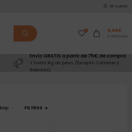
Mi cuenta
0,00
€
0
0
artículos
Envío GRATIS a partir de 75€ de compra
Y hasta 1kg de peso. (Excepto Canarias y
Baleares)
denado
cio:
FILTROS
o
o