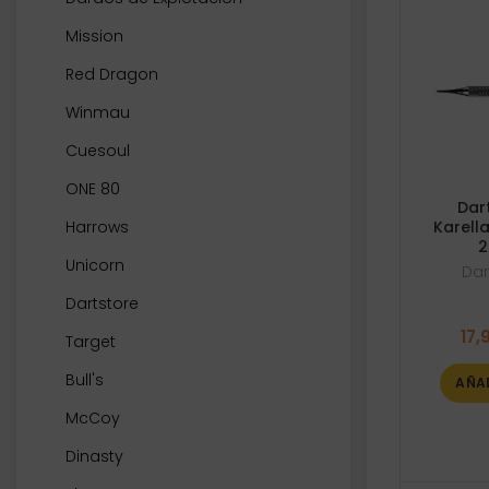
Mission
Red Dragon
Winmau
Cuesoul
ONE 80
Dar
Harrows
Karella
2
Unicorn
Dar
Dartstore
17,
Target
Bull's
AÑA
McCoy
Dinasty