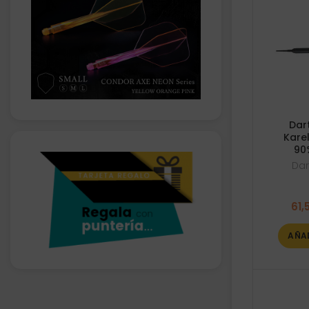
Dar
Karel
90
Dar
61,
AÑA