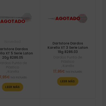
Novedad
Dartstore Dardos
Karella XT 3 Serie Laton
artstore Dardos
19g 8286.03
lla XT 5 Serie Laton
Dardos Punta de
20g 8286.05
Plástico
Dardos Punta de
,
Karella
Plástico
17,95
€
,
Karella
Iva incluido
7,95
€
Iva incluido
LEER MÁS
LEER MÁS