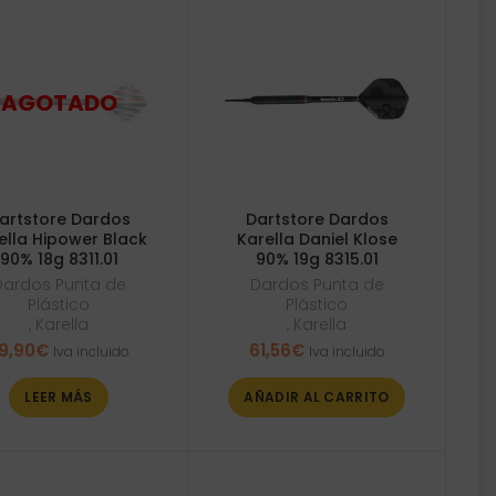
artstore Dardos
Dartstore Dardos
ella Hipower Black
Karella Daniel Klose
90% 18g 8311.01
90% 19g 8315.01
Dardos Punta de
Dardos Punta de
Plástico
Plástico
,
Karella
,
Karella
9,90
€
61,56
€
Iva incluido
Iva incluido
LEER MÁS
AÑADIR AL CARRITO