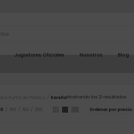
Jugadores Oficiales
Nosotros
Blog
Or
Mostrando los 21 resultados
dos Punta de Plástico
Karella
por
pre
50
100
150
200
baj
a
alt