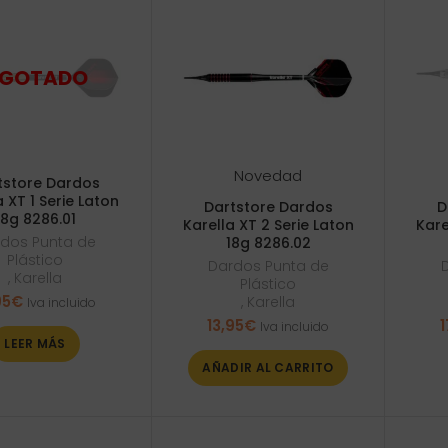
Novedad
tstore Dardos
a XT 1 Serie Laton
Dartstore Dardos
D
18g 8286.01
Karella XT 2 Serie Laton
Kare
dos Punta de
18g 8286.02
Plástico
Dardos Punta de
,
Karella
Plástico
95
€
,
Karella
Iva incluido
13,95
€
1
Iva incluido
LEER MÁS
AÑADIR AL CARRITO