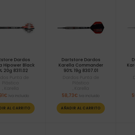
tstore Dardos
Dartstore Dardos
D
la Hipower Black
Karella Commander
Kar
% 20g 8311.02
90% 19g 8307.01
dos Punta de
Dardos Punta de
Plástico
Plástico
,
Karella
,
Karella
91
€
58,73
€
5
Iva incluido
Iva incluido
DIR AL CARRITO
AÑADIR AL CARRITO