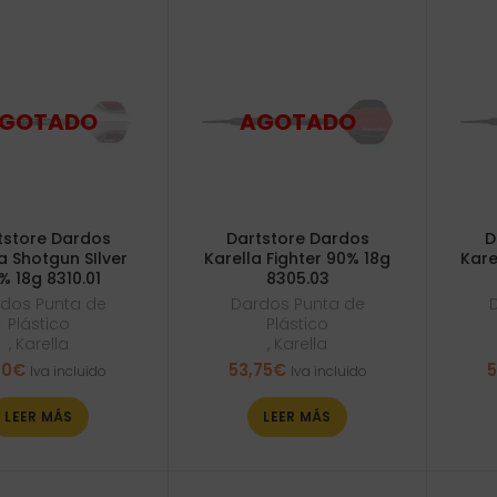
tstore Dardos
Dartstore Dardos
D
a Shotgun SIlver
Karella Fighter 90% 18g
Kare
% 18g 8310.01
8305.03
dos Punta de
Dardos Punta de
Plástico
Plástico
,
Karella
,
Karella
30
€
53,75
€
5
Iva incluido
Iva incluido
LEER MÁS
LEER MÁS