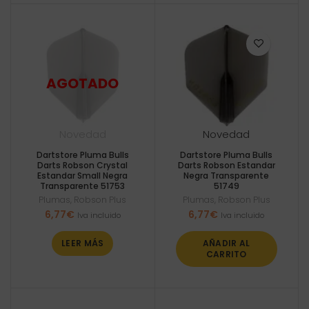
Novedad
Novedad
Dartstore Pluma Bulls
Dartstore Pluma Bulls
Darts Robson Crystal
Darts Robson Estandar
Estandar Small Negra
Negra Transparente
Transparente 51753
51749
Plumas
,
Robson Plus
Plumas
,
Robson Plus
6,77
€
6,77
€
Iva incluido
Iva incluido
LEER MÁS
AÑADIR AL
CARRITO