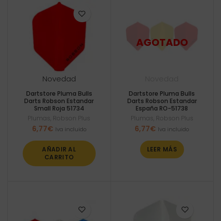
Novedad
Novedad
Dartstore Pluma Bulls
Dartstore Pluma Bulls
Darts Robson Estandar
Darts Robson Estandar
Small Roja 51734
España RO-51738
Plumas
,
Robson Plus
Plumas
,
Robson Plus
6,77
€
6,77
€
Iva incluido
Iva incluido
AÑADIR AL
LEER MÁS
CARRITO