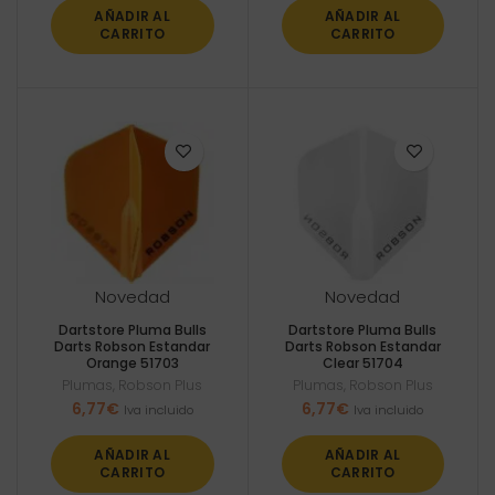
AÑADIR AL
AÑADIR AL
CARRITO
CARRITO
Novedad
Novedad
Dartstore Pluma Bulls
Dartstore Pluma Bulls
Darts Robson Estandar
Darts Robson Estandar
Orange 51703
Clear 51704
Plumas
,
Robson Plus
Plumas
,
Robson Plus
6,77
€
6,77
€
Iva incluido
Iva incluido
AÑADIR AL
AÑADIR AL
CARRITO
CARRITO