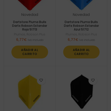
Novedad
Novedad
Dartstore Pluma Bulls
Dartstore Pluma Bulls
Darts Robson Estandar
Darts Robson Estandar
Roja 51713
Azul 51712
Plumas
,
Robson Plus
Plumas
,
Robson Plus
6,77
€
6,77
€
Iva incluido
Iva incluido
AÑADIR AL
AÑADIR AL
CARRITO
CARRITO