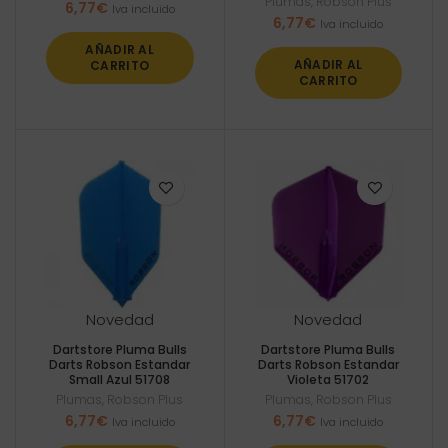
Plumas
,
Robson Plus
6,77
€
Iva incluido
6,77
€
Iva incluido
AÑADIR AL
AÑADIR AL
CARRITO
CARRITO
Novedad
Novedad
Dartstore Pluma Bulls
Dartstore Pluma Bulls
Darts Robson Estandar
Darts Robson Estandar
Small Azul 51708
Violeta 51702
Plumas
,
Robson Plus
Plumas
,
Robson Plus
6,77
€
6,77
€
Iva incluido
Iva incluido