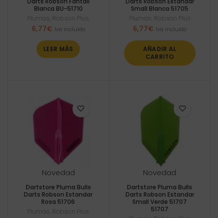
Darts Robson Fantail
Darts Robson Estandar
Blanca BU-51710
Small Blanca 51705
Plumas
,
Robson Plus
Plumas
,
Robson Plus
6,77
€
6,77
€
Iva incluido
Iva incluido
LEER MÁS
AÑADIR AL
CARRITO
Novedad
Novedad
Dartstore Pluma Bulls
Dartstore Pluma Bulls
Darts Robson Estandar
Darts Robson Estandar
Rosa 51706
Small Verde 51707
51707
Plumas
,
Robson Plus