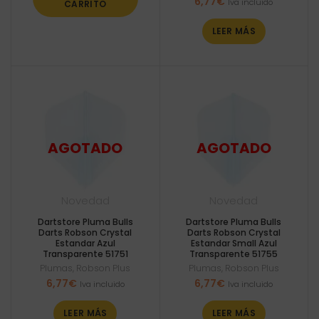
6,77
€
Iva incluido
CARRITO
LEER MÁS
Novedad
Novedad
Dartstore Pluma Bulls
Dartstore Pluma Bulls
Darts Robson Crystal
Darts Robson Crystal
Estandar Azul
Estandar Small Azul
Transparente 51751
Transparente 51755
Plumas
,
Robson Plus
Plumas
,
Robson Plus
6,77
€
6,77
€
Iva incluido
Iva incluido
LEER MÁS
LEER MÁS