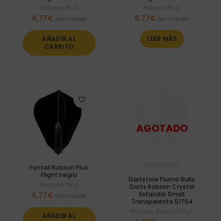
Robson Plus
Robson Plus
6,77
€
6,77
€
Iva incluido
Iva incluido
AÑADIR AL
LEER MÁS
CARRITO
Novedad
Fantail Robson Plus
Flight negra
Dartstore Pluma Bulls
Robson Plus
Darts Robson Crystal
Estandar Small
6,77
€
Iva incluido
Transparente 51754
Plumas
,
Robson Plus
AÑADIR AL