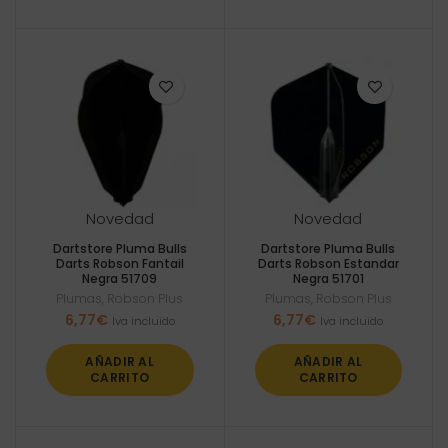
Novedad
Novedad
Dartstore Pluma Bulls
Dartstore Pluma Bulls
Darts Robson Fantail
Darts Robson Estandar
Negra 51709
Negra 51701
Plumas
,
Robson Plus
Plumas
,
Robson Plus
6,77
€
6,77
€
Iva incluido
Iva incluido
AÑADIR AL
AÑADIR AL
CARRITO
CARRITO