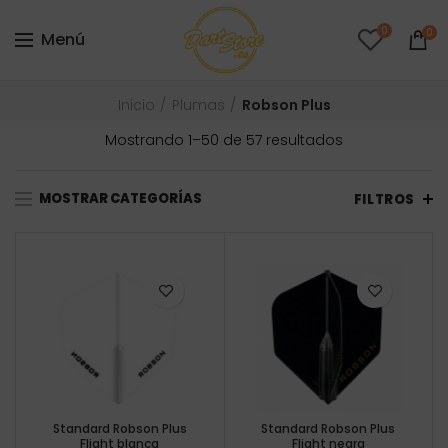
0
0
Menú
Inicio
Plumas
Robson Plus
Ordenado
Mostrando 1–50 de 57 resultados
por
precio:
MOSTRAR CATEGORÍAS
bajo
FILTROS
a
alto
Standard Robson Plus
Standard Robson Plus
Flight blanca
Flight negra