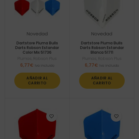
Novedad
Novedad
Dartstore Pluma Bulls
Dartstore Pluma Bulls
Darts Robson Estandar
Darts Robson Estandar
Color Mix 51736
Blanca 51711
Plumas
,
Robson Plus
Plumas
,
Robson Plus
6,77
€
6,77
€
Iva incluido
Iva incluido
AÑADIR AL
AÑADIR AL
CARRITO
CARRITO