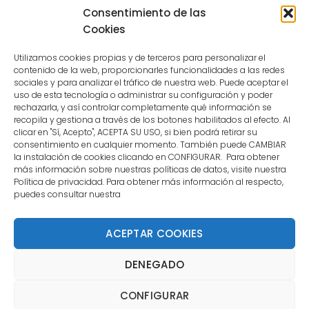
because the user is not a confirmed
Consentimiento de las
user.
Cookies
Utilizamos cookies propias y de terceros para personalizar el
contenido de la web, proporcionarles funcionalidades a las redes
sociales y para analizar el tráfico de nuestra web. Puede aceptar el
uso de esta tecnología o administrar su configuración y poder
CONTACTO
rechazarla, y así controlar completamente qué información se
recopila y gestiona a través de los botones habilitados al efecto. Al
clicar en "Sí, Acepto", ACEPTA SU USO, si bien podrá retirar su
MENÚ PRINCIPAL
consentimiento en cualquier momento. También puede CAMBIAR
la instalación de cookies clicando en CONFIGURAR. Para obtener
más información sobre nuestras políticas de datos, visite nuestra
Política de privacidad. Para obtener más información al respecto,
MI CUENTA
puedes consultar nuestra
DOCUMENTACIÓN
ACEPTAR COOKIES
DENEGADO
Copyright 2021 DartStore - Todos los derechos
CONFIGURAR
reservados. | La Mejor Tienda de Dardos y Dianas de
Madrid DartStore