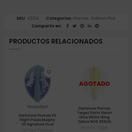
SKU:
43314
Categorías:
Plumas
,
Robson Plus
Compartir en
PRODUCTOS RELACIONADOS
Novedad
Dartstore Plumas
Target Darts Vision
Dartstore Plumas Fit
Ultra White Wing
Flight Paula Murphy
Yellow NO6 331620
V3 Signature Oval
Plumas
,
Target
Fit Flight Clasicas
,