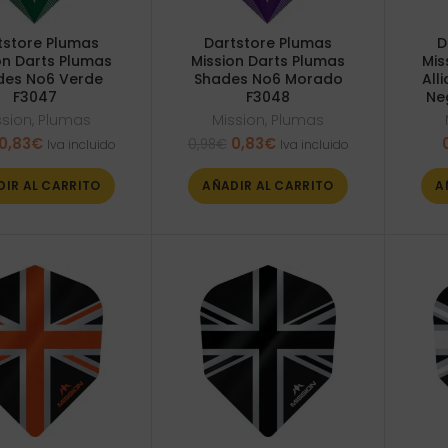
tstore Plumas
Dartstore Plumas
D
on Darts Plumas
Mission Darts Plumas
Mis
des No6 Verde
Shades No6 Morado
All
F3047
F3048
Ne
ssion
,
Plumas
Mission
,
Plumas
El
El
El
El
0,83
€
0,83
€
0,98
€
Iva incluido
Iva incluido
precio
precio
precio
precio
original
actual
original
actual
DIR AL CARRITO
AÑADIR AL CARRITO
A
era:
es:
era:
es:
0,98€.
0,83€.
0,98€.
0,83€.