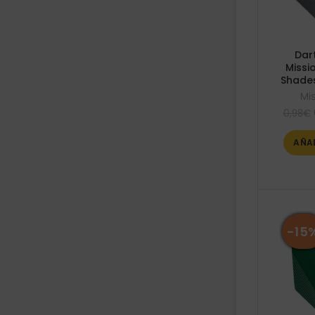
Dar
Missi
Shades
Mi
0,98
€
AÑA
-15