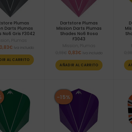
tstore Plumas
Dartstore Plumas
D
on Darts Plumas
Mission Darts Plumas
Mis
 No6 Gris F3042
Shades No6 Rosa
Sh
F3043
ssion
,
Plumas
Mission
,
Plumas
El
El
0,83
€
Iva incluido
El
El
precio
precio
0,83
€
0,98
€
0,9
Iva incluido
precio
precio
original
actual
DIR AL CARRITO
original
actual
era:
es:
AÑADIR AL CARRITO
A
era:
es:
0,98€.
0,83€.
0,98€.
0,83€.
%
-15%