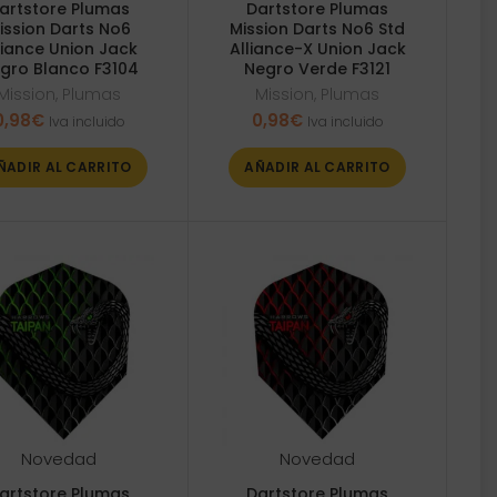
artstore Plumas
Dartstore Plumas
ission Darts No6
Mission Darts No6 Std
liance Union Jack
Alliance-X Union Jack
gro Blanco F3104
Negro Verde F3121
Mission
,
Plumas
Mission
,
Plumas
0,98
€
0,98
€
Iva incluido
Iva incluido
ÑADIR AL CARRITO
AÑADIR AL CARRITO
Novedad
Novedad
artstore Plumas
Dartstore Plumas