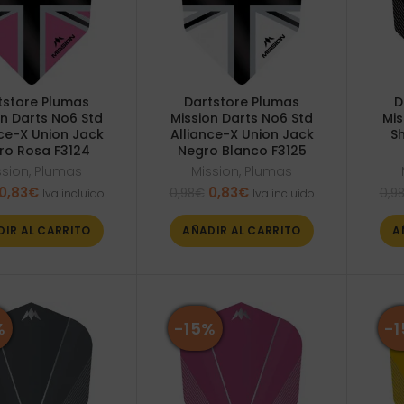
tstore Plumas
Dartstore Plumas
D
on Darts No6 Std
Mission Darts No6 Std
Mis
nce-X Union Jack
Alliance-X Union Jack
S
ro Rosa F3124
Negro Blanco F3125
ssion
,
Plumas
Mission
,
Plumas
El
El
El
El
0,83
€
0,83
€
0,98
€
0,9
Iva incluido
Iva incluido
precio
precio
precio
precio
original
actual
original
actual
DIR AL CARRITO
AÑADIR AL CARRITO
A
era:
es:
era:
es:
0,98€.
0,83€.
0,98€.
0,83€.
%
-15%
-