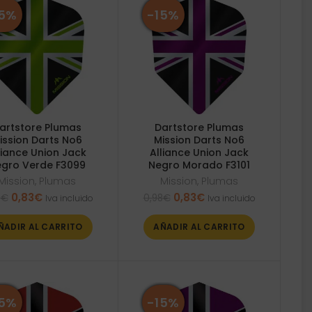
15%
-15%
artstore Plumas
Dartstore Plumas
ission Darts No6
Mission Darts No6
liance Union Jack
Alliance Union Jack
gro Verde F3099
Negro Morado F3101
Mission
,
Plumas
Mission
,
Plumas
El
El
El
El
0,83
€
0,83
€
8
€
0,98
€
Iva incluido
Iva incluido
precio
precio
precio
precio
original
actual
original
actual
ÑADIR AL CARRITO
AÑADIR AL CARRITO
era:
es:
era:
es:
0,98€.
0,83€.
0,98€.
0,83€.
15%
-15%