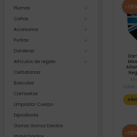
-15
Plumas
Cañas
Accesorios
Puntas
Darderas
Dar
Artículos de regalo
Mis
Alli
Cerbatanas
Neg
Mi
Basculas
0,98
€
Camisetas
AÑA
Limpiador Cuerpo
Expositores
Gorras Gorros Dardos
-15
Stand Dardos