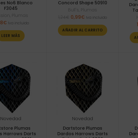
es No6 Blanco
Concord Shape 50910
Dar
F3045
Bull's
,
Plumas
Ta
ssion
,
Plumas
El
El
0,99
€
1,24
€
Iva incluido
98
€
precio
precio
Iva incluido
original
actual
AÑADIR AL CARRITO
era:
es:
LEER MÁS
A
1,24€.
0,99€.
Novedad
Novedad
tstore Plumas
Dartstore Plumas
D
s Harrows Darts
Dardos Harrows Darts
Dar