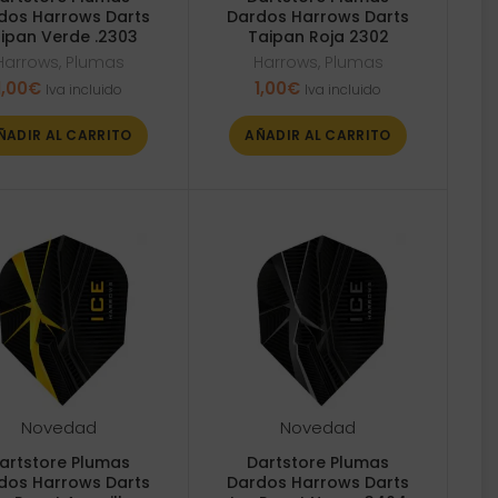
dos Harrows Darts
Dardos Harrows Darts
ipan Verde .2303
Taipan Roja 2302
Harrows
,
Plumas
Harrows
,
Plumas
1,00
€
1,00
€
Iva incluido
Iva incluido
ÑADIR AL CARRITO
AÑADIR AL CARRITO
Novedad
Novedad
artstore Plumas
Dartstore Plumas
dos Harrows Darts
Dardos Harrows Darts