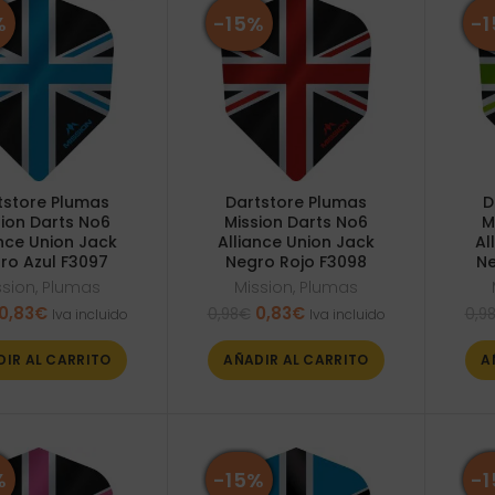
%
-15%
-
tstore Plumas
Dartstore Plumas
D
sion Darts No6
Mission Darts No6
M
ance Union Jack
Alliance Union Jack
Al
ro Azul F3097
Negro Rojo F3098
Ne
ssion
,
Plumas
Mission
,
Plumas
El
El
El
El
0,83
€
0,83
€
0,98
€
0,9
Iva incluido
Iva incluido
precio
precio
precio
precio
original
actual
original
actual
DIR AL CARRITO
AÑADIR AL CARRITO
A
era:
es:
era:
es:
0,98€.
0,83€.
0,98€.
0,83€.
%
-15%
-