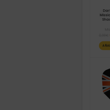
Dar
Missi
Sha
Mi
0,98
€
AÑA