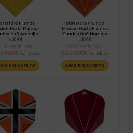
artstore Plumas
Dartstore Plumas
sion Darts Plumas
Mission Darts Plumas
ades No6 Amarillo
Shades No6 Naranja
F3044
F3046
Mission
,
Plumas
Mission
,
Plumas
El
El
El
El
0,83
€
0,83
€
8
€
0,98
€
Iva incluido
Iva incluido
precio
precio
precio
precio
original
actual
original
actual
ÑADIR AL CARRITO
AÑADIR AL CARRITO
era:
es:
era:
es:
0,98€.
0,83€.
0,98€.
0,83€.