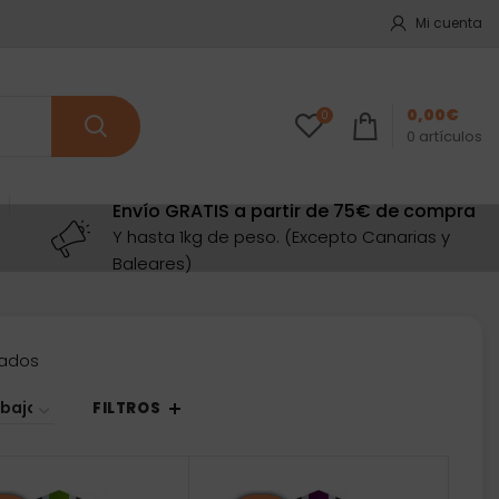
Mi cuenta
0,00
€
0
0
artículos
Envío GRATIS a partir de 75€ de compra
Y hasta 1kg de peso. (Excepto Canarias y
Baleares)
Ordenado
tados
por
precio:
FILTROS
bajo
a
alto