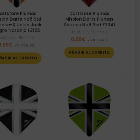
artstore Plumas
Dartstore Plumas
sion Darts No6 Std
Mission Darts Plumas
iance-X Union Jack
Shades No6 Red F3041
gro Naranja F3122
Mission
,
Plumas
Mission
,
Plumas
0,88
€
Iva incluido
0,88
€
Iva incluido
AÑADIR AL CARRITO
ÑADIR AL CARRITO