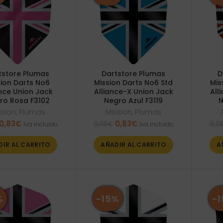
tstore Plumas
Dartstore Plumas
D
sion Darts No6
Mission Darts No6 Std
Mis
ance Union Jack
Alliance-X Union Jack
All
ro Rosa F3102
Negro Azul F3119
N
ssion
,
Plumas
Mission
,
Plumas
El
El
El
El
0,83
€
0,83
€
0,98
€
0,9
Iva incluido
Iva incluido
precio
precio
precio
precio
original
actual
original
actual
DIR AL CARRITO
AÑADIR AL CARRITO
A
era:
es:
era:
es:
0,98€.
0,83€.
0,98€.
0,83€.
%
-15%
-