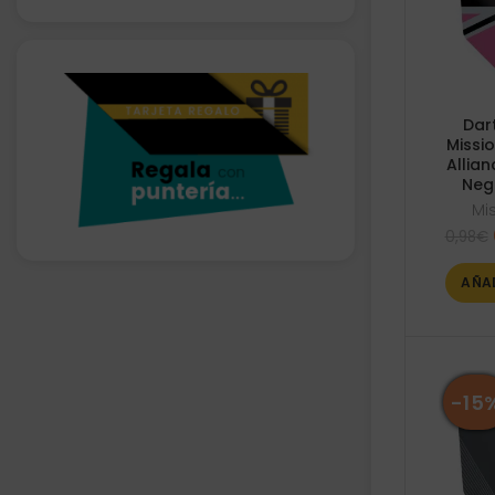
Dar
Missi
Allia
Neg
Mi
0,98
€
AÑA
-15