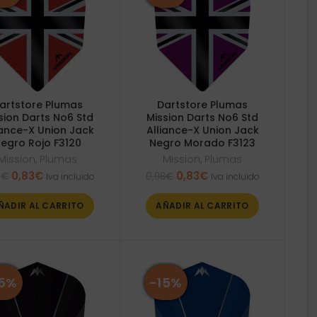
artstore Plumas
Dartstore Plumas
sion Darts No6 Std
Mission Darts No6 Std
iance-X Union Jack
Alliance-X Union Jack
egro Rojo F3120
Negro Morado F3123
Mission
,
Plumas
Mission
,
Plumas
El
El
El
El
0,83
€
0,83
€
8
€
0,98
€
Iva incluido
Iva incluido
precio
precio
precio
precio
original
actual
original
actual
ÑADIR AL CARRITO
AÑADIR AL CARRITO
era:
es:
era:
es:
0,98€.
0,83€.
0,98€.
0,83€.
15%
-15%