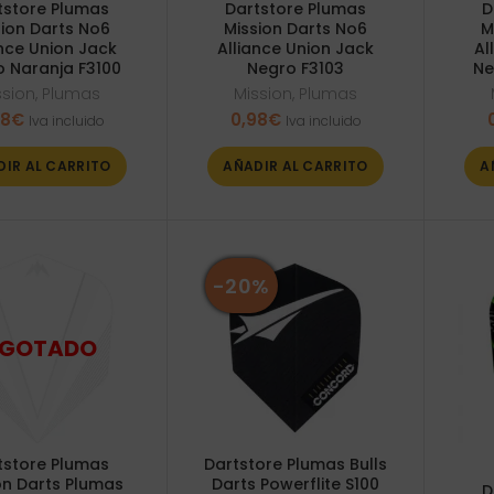
tstore Plumas
Dartstore Plumas
D
sion Darts No6
Mission Darts No6
M
ance Union Jack
Alliance Union Jack
Al
 Naranja F3100
Negro F3103
Ne
ssion
,
Plumas
Mission
,
Plumas
98
€
0,98
€
Iva incluido
Iva incluido
DIR AL CARRITO
AÑADIR AL CARRITO
A
-20%
tstore Plumas
Dartstore Plumas Bulls
on Darts Plumas
Darts Powerflite S100
D