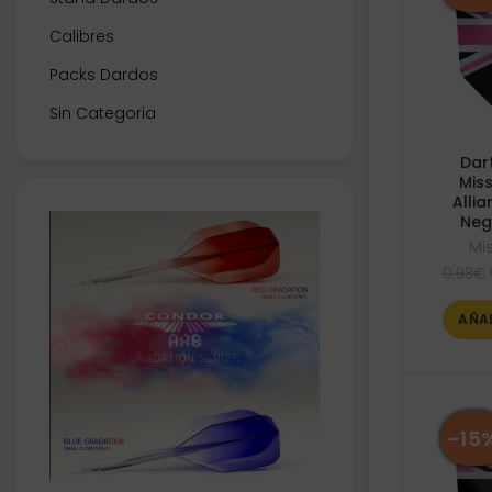
Calibres
Packs Dardos
Sin Categoria
Dar
Mis
Alli
Neg
Mi
0,98
€
AÑA
-15