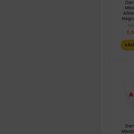
Dar
Mis
Alli
Negro
Mi
0,
AÑA
Dar
Missi