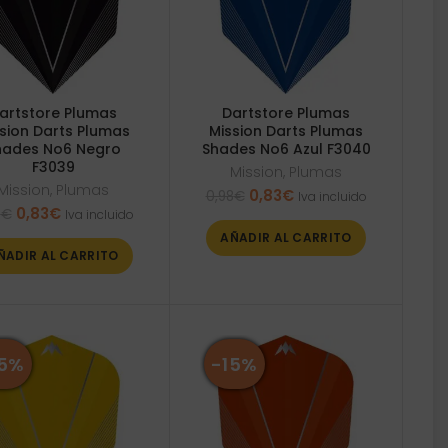
artstore Plumas
Dartstore Plumas
sion Darts Plumas
Mission Darts Plumas
hades No6 Negro
Shades No6 Azul F3040
F3039
Mission
,
Plumas
Mission
,
Plumas
El
El
0,83
€
0,98
€
Iva incluido
El
El
0,83
€
precio
precio
8
€
Iva incluido
precio
precio
original
actual
AÑADIR AL CARRITO
original
actual
era:
es:
ÑADIR AL CARRITO
era:
es:
0,98€.
0,83€.
0,98€.
0,83€.
15%
-15%