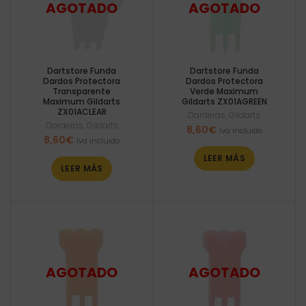
Dartstore Funda
Dartstore Funda
Dardos Protectora
Dardos Protectora
Transparente
Verde Maximum
Maximum Gildarts
Gildarts ZX01AGREEN
ZX01ACLEAR
Darderas
,
Gildarts
Darderas
,
Gildarts
8,60
€
Iva incluido
8,60
€
Iva incluido
LEER MÁS
LEER MÁS