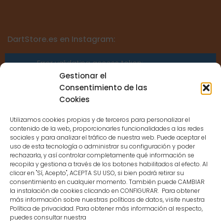
DartStore.es en Instagram:
Error validating access token:
Sessions for the user are not allowed
Gestionar el
because the user is not a confirmed
Consentimiento de las
user.
Cookies
Utilizamos cookies propias y de terceros para personalizar el
contenido de la web, proporcionarles funcionalidades a las redes
sociales y para analizar el tráfico de nuestra web. Puede aceptar el
uso de esta tecnología o administrar su configuración y poder
CONTACTO
rechazarla, y así controlar completamente qué información se
recopila y gestiona a través de los botones habilitados al efecto. Al
clicar en "Sí, Acepto", ACEPTA SU USO, si bien podrá retirar su
MENÚ PRINCIPAL
consentimiento en cualquier momento. También puede CAMBIAR
la instalación de cookies clicando en CONFIGURAR. Para obtener
más información sobre nuestras políticas de datos, visite nuestra
Política de privacidad. Para obtener más información al respecto,
MI CUENTA
puedes consultar nuestra