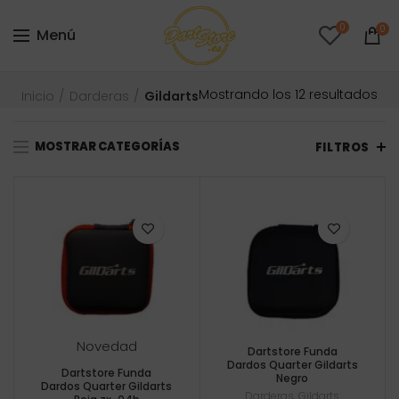
0
0
Menú
Or
Mostrando los 12 resultados
Inicio
Darderas
Gildarts
por
pre
MOSTRAR CATEGORÍAS
baj
FILTROS
a
alt
Novedad
Dartstore Funda
Dardos Quarter Gildarts
Dartstore Funda
Negro
Dardos Quarter Gildarts
Darderas
,
Gildarts