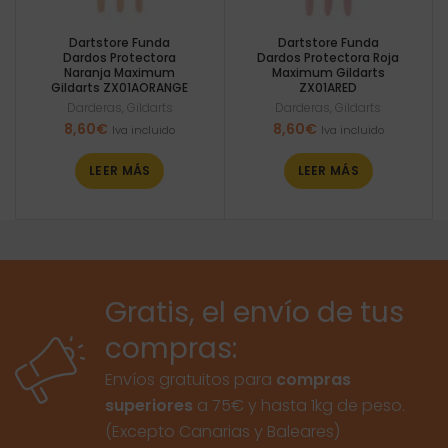
Dartstore Funda
Dartstore Funda
Dardos Protectora
Dardos Protectora Roja
Naranja Maximum
Maximum Gildarts
Gildarts ZX01AORANGE
ZX01ARED
Darderas
,
Gildarts
Darderas
,
Gildarts
8,60
€
8,60
€
Iva incluido
Iva incluido
LEER MÁS
LEER MÁS
Gratis, el envío de tus
compras:
Envíos gratuitos para
compras
superiores
a 75€ y hasta 1kg de peso.
(Excepto Canarias y Baleares)