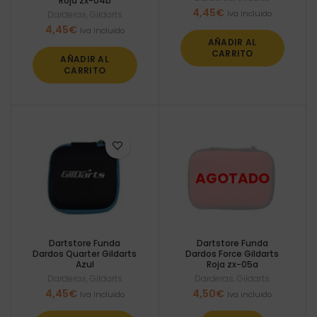
Roja zx-04b
4,45
€
Iva incluido
Darderas
,
Gildarts
4,45
€
Iva incluido
AÑADIR AL
CARRITO
AÑADIR AL
CARRITO
Dartstore Funda
Dartstore Funda
Dardos Quarter Gildarts
Dardos Force Gildarts
Azul
Roja zx-05a
Darderas
,
Gildarts
Darderas
,
Gildarts
4,45
€
4,50
€
Iva incluido
Iva incluido