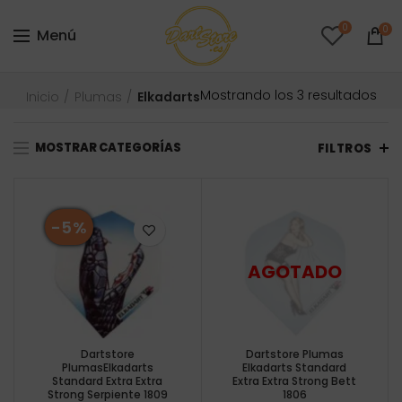
0
0
Menú
Ord
Mostrando los 3 resultados
Inicio
Plumas
Elkadarts
por
prec
MOSTRAR CATEGORÍAS
baj
FILTROS
a
alto
-5%
Dartstore
Dartstore Plumas
PlumasElkadarts
Elkadarts Standard
Standard Extra Extra
Extra Extra Strong Bett
Strong Serpiente 1809
1806