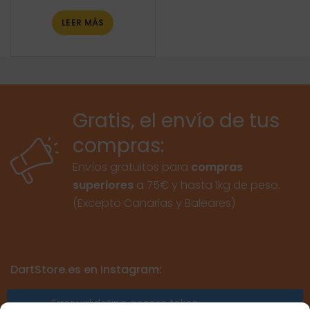
LEER MÁS
Gratis, el envío de tus
compras:
Envíos gratuitos para
compras
superiores
a 75€ y hasta 1kg de peso.
(Excepto Canarias y Baleares)
DartStore.es en Instagram:
Error validating access token: