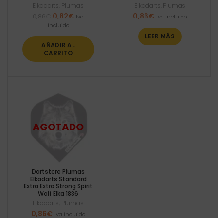
Elkadarts
,
Plumas
Elkadarts
,
Plumas
El
El
0,82
€
0,86
€
0,86
€
Iva
Iva incluido
precio
precio
incluido
original
actual
LEER MÁS
era:
es:
AÑADIR AL
0,86€.
0,82€.
CARRITO
Dartstore Plumas
Elkadarts Standard
Extra Extra Strong Spirit
Wolf Elka 1836
Elkadarts
,
Plumas
0,86
€
Iva incluido