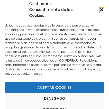
Sessions for the user are not allowed
Gestionar el
because the user is not a confirmed
Consentimiento de las
user.
Cookies
Utilizamos cookies propias y de terceros para personalizar el
contenido de la web, proporcionarles funcionalidades a las redes
sociales y para analizar el tráfico de nuestra web. Puede aceptar el
uso de esta tecnología o administrar su configuración y poder
CONTACTO
rechazarla, y así controlar completamente qué información se
recopila y gestiona a través de los botones habilitados al efecto. Al
clicar en "Sí, Acepto", ACEPTA SU USO, si bien podrá retirar su
MENÚ PRINCIPAL
consentimiento en cualquier momento. También puede CAMBIAR
la instalación de cookies clicando en CONFIGURAR. Para obtener
más información sobre nuestras políticas de datos, visite nuestra
Política de privacidad. Para obtener más información al respecto,
MI CUENTA
puedes consultar nuestra
DOCUMENTACIÓN
ACEPTAR COOKIES
DENEGADO
Copyright 2021 DartStore - Todos los derechos