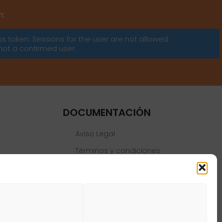
m:
ss token: Sessions for the user are not allowed
not a confirmed user.
DOCUMENTACIÓN
Aviso Legal
Términos y condiciones
Política de privacidad
Política de cookies