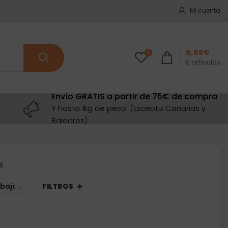
Mi cuenta
0,00
€
0
0
artículos
Envío GRATIS a partir de 75€ de compra
Y hasta 1kg de peso. (Excepto Canarias y
Baleares)
Ordenado
s
por
precio:
FILTROS
bajo
a
alto