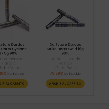
tstore Dardos
Dartstore Dardos
e Darts Cyclone
Strike Darts Gold 19g
17.5g 90%
90%
dos Punta de
Dardos Punta de
Plástico
Plástico
Strike Darts
,
Strike Darts
28
€
79,28
€
Iva incluido
Iva incluido
DIR AL CARRITO
AÑADIR AL CARRITO