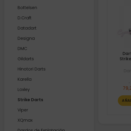
Bottelsen
D.Craft
Datadart
Designa
DMC
Dar
Gildarts
Strik
Hinotori Darts
Dar
Karella
,
79,
Loxley
Strike Darts
AÑA
Viper
XQmax
Dardos de Explotación