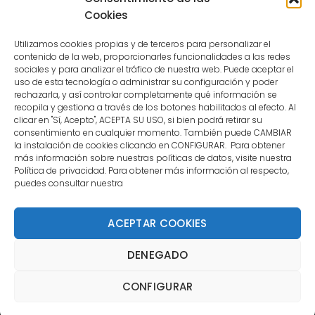
user.
Cookies
Utilizamos cookies propias y de terceros para personalizar el
contenido de la web, proporcionarles funcionalidades a las redes
sociales y para analizar el tráfico de nuestra web. Puede aceptar el
uso de esta tecnología o administrar su configuración y poder
CONTACTO
rechazarla, y así controlar completamente qué información se
recopila y gestiona a través de los botones habilitados al efecto. Al
clicar en "Sí, Acepto", ACEPTA SU USO, si bien podrá retirar su
MENÚ PRINCIPAL
consentimiento en cualquier momento. También puede CAMBIAR
la instalación de cookies clicando en CONFIGURAR. Para obtener
más información sobre nuestras políticas de datos, visite nuestra
Política de privacidad. Para obtener más información al respecto,
MI CUENTA
puedes consultar nuestra
DOCUMENTACIÓN
ACEPTAR COOKIES
DENEGADO
Copyright 2021 DartStore - Todos los derechos
CONFIGURAR
reservados. | La Mejor Tienda de Dardos y Dianas de
Madrid DartStore