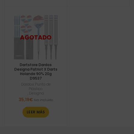
Dartstore Dardos
Designa Patriot X Darts
Holanda 90% 20g
D9537
Dardos Punta de
Plástico
,
Designa
35,19
€
Iva incluido
LEER MÁS