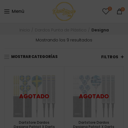
0
0
Menú
Inicio
Dardos Punta de Plástico
Designa
Ordenado
Mostrando los 9 resultados
por
precio:
MOSTRAR CATEGORÍAS
bajo
FILTROS
a
alto
Dartstore Dardos
Dartstore Dardos
Designa Patriot X Darts
Designa Patriot X Darts